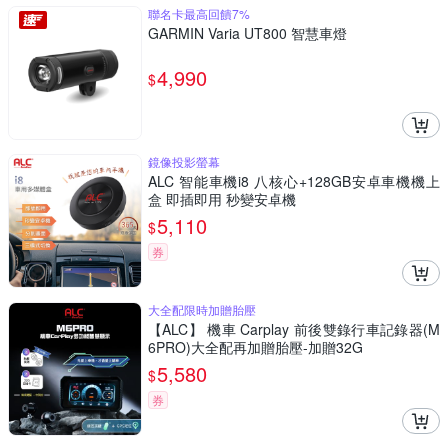
聯名卡最高回饋7%
GARMIN Varia UT800 智慧車燈
4,990
$
鏡像投影螢幕
ALC 智能車機i8 八核心+128GB安卓車機機上
盒 即插即用 秒變安卓機
5,110
$
券
大全配限時加贈胎壓
【ALC】 機車 Carplay 前後雙錄行車記錄器(M
6PRO)大全配再加贈胎壓-加贈32G
5,580
$
券