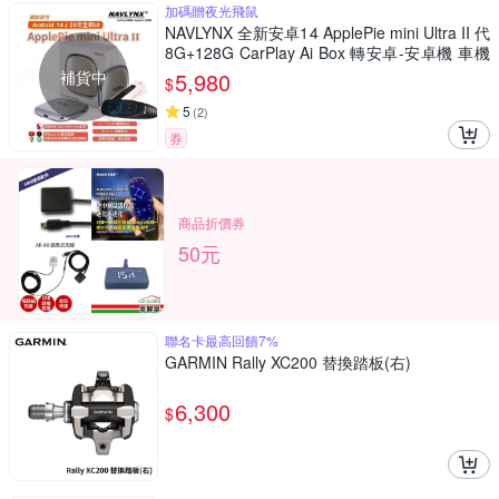
加碼贈夜光飛鼠
NAVLYNX 全新安卓14 ApplePie mini Ultra II 代
8G+128G CarPlay Ai Box 轉安卓-安卓機 車機
導航機 多媒體影音
補貨中
5,980
$
5
(
2
)
券
商品折價券
50元
聯名卡最高回饋7%
GARMIN Rally XC200 替換踏板(右)
6,300
$