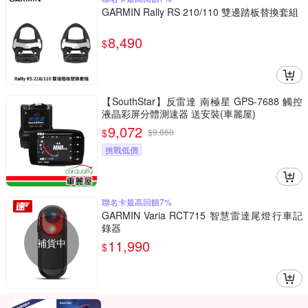
GARMIN Rally RS 210/110 雙邊踏板替換套組
8,490
$
【SouthStar】反雷達 南極星 GPS-7688 觸控
液晶彩屏分體測速器 送安裝(車麗屋)
9,072
$
$
9,860
挑戰低價
聯名卡最高回饋7%
GARMIN Varia RCT715 智慧雷達尾燈行車記
錄器
補貨中
11,990
$