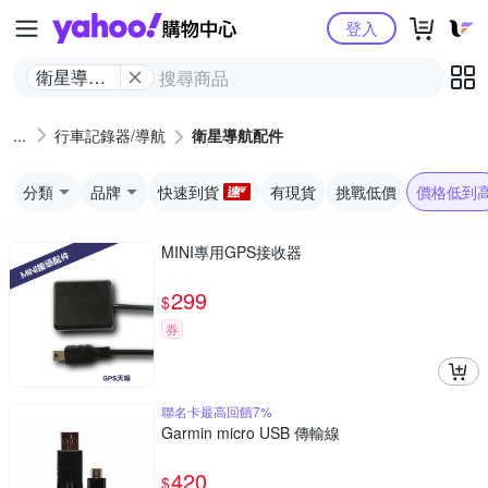
Yahoo購物中心
登入
衛星導航
配件
行車記錄器/導航
衛星導航配件
分類
品牌
快速到貨
有現貨
挑戰低價
價格低到
MINI專用GPS接收器
299
$
券
聯名卡最高回饋7%
Garmin micro USB 傳輸線
420
$