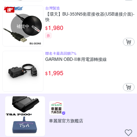
台灣製造
【環天】BU-353N5衛星接收器(USB連接介面)-
快
補貨中
1,980
$
券
聯名卡最高回饋7%
GARMIN OBD-II車用電源轉接線
1,995
$
車麗屋官方旗艦店