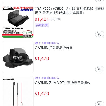
TSA-P200+ (OBD2) 進化版 專利氣氛燈 抬頭顯
示器 最高支援到時速300(車麗屋)
1,461
$
$
1,588
挑戰低價
聯名卡最高回饋7%
GARMIN 戶外產品沙包座
補貨中
1,470
$
聯名卡最高回饋7%
GARMIN ZUMO XT2 重機專用電源線
1,470
$