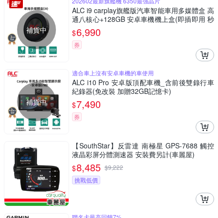
202602最新旗艦機 6350最強晶片
ALC i9 carplay旗艦版汽車智能車用多媒體盒 高
通八核心+128GB 安卓車機機上盒(即插即用 秒
變安卓機)
補貨中
6,990
$
券
適合車上沒有安卓車機的車使用
ALC i10 Pro 安卓版頂配車機_含前後雙錄行車
紀錄器(免改裝 加贈32GB記憶卡)
補貨中
7,490
$
券
【SouthStar】反雷達 南極星 GPS-7688 觸控
液晶彩屏分體測速器 安裝費另計(車麗屋)
8,485
$
$
9,222
挑戰低價
聯名卡最高回饋7%