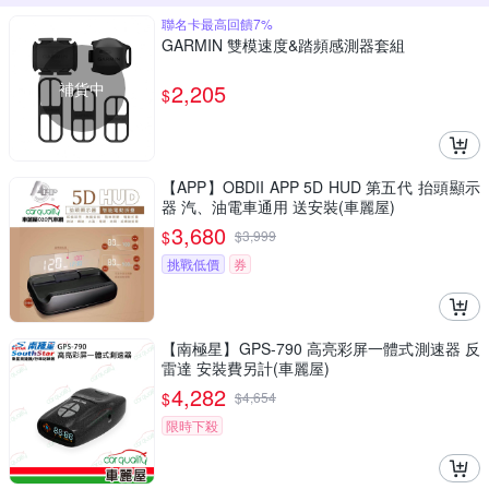
聯名卡最高回饋7%
GARMIN 雙模速度&踏頻感測器套組
補貨中
2,205
$
【APP】OBDII APP 5D HUD 第五代 抬頭顯示
器 汽、油電車通用 送安裝(車麗屋)
3,680
$
$
3,999
挑戰低價
券
【南極星】GPS-790 高亮彩屏一體式測速器 反
雷達 安裝費另計(車麗屋)
4,282
$
$
4,654
限時下殺