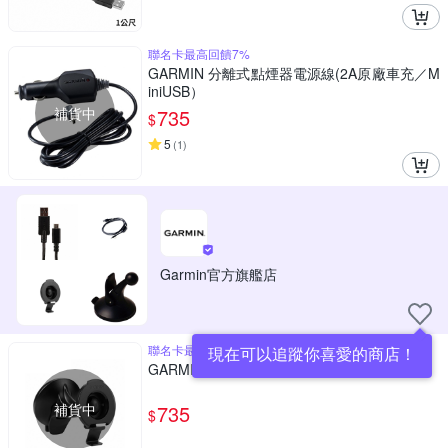
聯名卡最高回饋7%
GARMIN 分離式點煙器電源線(2A原廠車充／M
iniUSB）
補貨中
735
$
5
(
1
)
Garmin官方旗艦店
聯名卡最高回饋7%
現在可以追蹤你喜愛的商店！
GARMIN nuvi 吸附式固定座
補貨中
735
$