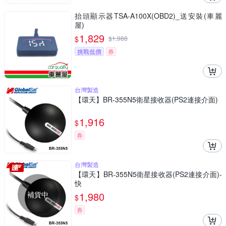
抬頭顯示器TSA-A100X(OBD2)_送安裝(車麗
屋)
1,829
$
$
1,988
挑戰低價
券
台灣製造
【環天】BR-355N5衛星接收器(PS2連接介面)
1,916
$
券
台灣製造
【環天】BR-355N5衛星接收器(PS2連接介面)-
快
補貨中
1,980
$
券