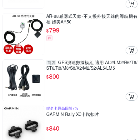
AR-88感應式天線-不支援外接天線的導航機有
福 媲美AR50
799
$
券
GPS測速數據模組 適用 AL2/LM2/R6/T6/
商店
ST6/R8/M8/S8/X2/M2/S2/AL5/LM5
800
$
聯名卡最高回饋7%
GARMIN Rally XC卡踏扣片
840
$