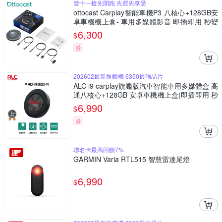
雙十一搶先開跑 先買先享受
ottocast Carplay智能車機P3 八核心+128GB安
卓車機機上盒- 車用多媒體影音 即插即用 秒變
安卓機
6,300
$
券
202602最新旗艦機 6350最強晶片
ALC i9 carplay旗艦版汽車智能車用多媒體盒 高
通八核心+128GB 安卓車機機上盒(即插即用 秒
變安卓機)
6,990
$
券
聯名卡最高回饋7%
GARMIN Varia RTL515 智慧雷達尾燈
6,990
$