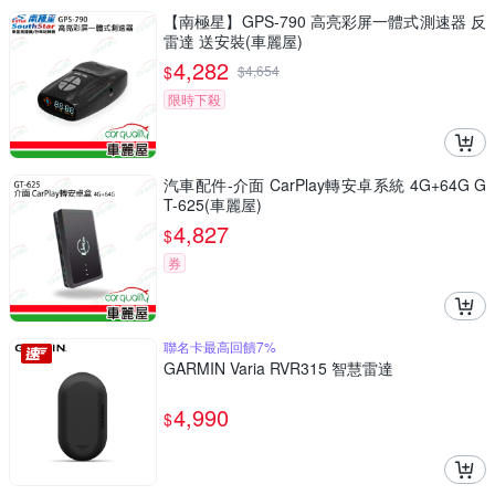
【南極星】GPS-790 高亮彩屏一體式測速器 反
雷達 送安裝(車麗屋)
4,282
$
$
4,654
限時下殺
汽車配件-介面 CarPlay轉安卓系統 4G+64G G
T-625(車麗屋)
4,827
$
券
聯名卡最高回饋7%
GARMIN Varia RVR315 智慧雷達
4,990
$