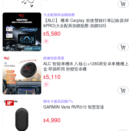
大全配限時加贈胎壓
【ALC】 機車 Carplay 前後雙錄行車記錄器(M
6PRO)大全配再加贈胎壓-加贈32G
5,580
$
券
鏡像投影螢幕
ALC 智能車機i8 八核心+128GB安卓車機機上
盒 即插即用 秒變安卓機
5,110
$
券
聯名卡最高回饋7%
GARMIN Varia RVR315 智慧雷達
4,990
$