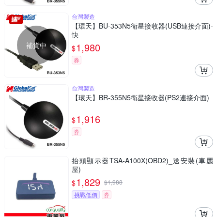
台灣製造
【環天】BU-353N5衛星接收器(USB連接介面)-
快
補貨中
1,980
$
券
台灣製造
【環天】BR-355N5衛星接收器(PS2連接介面)
1,916
$
券
抬頭顯示器TSA-A100X(OBD2)_送安裝(車麗
屋)
1,829
$
$
1,988
挑戰低價
券