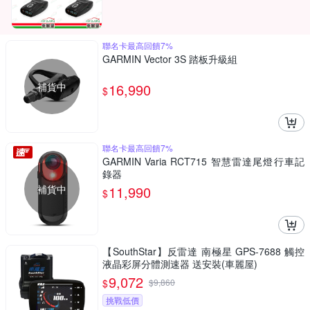
聯名卡最高回饋7%
GARMIN Vector 3S 踏板升級組
補貨中
16,990
$
聯名卡最高回饋7%
GARMIN Varia RCT715 智慧雷達尾燈行車記
錄器
補貨中
11,990
$
【SouthStar】反雷達 南極星 GPS-7688 觸控
液晶彩屏分體測速器 送安裝(車麗屋)
9,072
$
$
9,860
挑戰低價