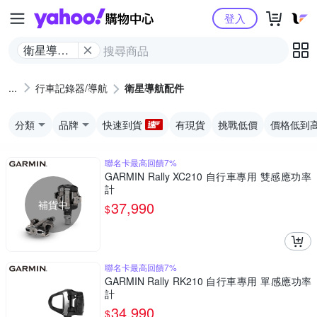
Yahoo購物中心
登入
衛星導航
配件
行車記錄器/導航
衛星導航配件
分類
品牌
快速到貨
有現貨
挑戰低價
價格低到
聯名卡最高回饋7%
GARMIN Rally XC210 自行車專用 雙感應功率
計
補貨中
37,990
$
聯名卡最高回饋7%
GARMIN Rally RK210 自行車專用 單感應功率
計
34,990
$