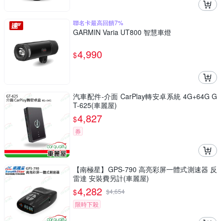
聯名卡最高回饋7%
GARMIN Varia UT800 智慧車燈
4,990
$
汽車配件-介面 CarPlay轉安卓系統 4G+64G G
T-625(車麗屋)
4,827
$
券
【南極星】GPS-790 高亮彩屏一體式測速器 反
雷達 安裝費另計(車麗屋)
4,282
$
$
4,654
限時下殺