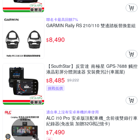
聯名卡最高回饋7%
GARMIN Rally RS 210/110 雙邊踏板替換套組
8,490
$
【SouthStar】反雷達 南極星 GPS-7688 觸控
液晶彩屏分體測速器 安裝費另計(車麗屋)
8,485
$
$
9,222
挑戰低價
適合車上沒有安卓車機的車使用
ALC i10 Pro 安卓版頂配車機_含前後雙錄行車
紀錄器(免改裝 加贈32GB記憶卡)
補貨中
7,490
$
券