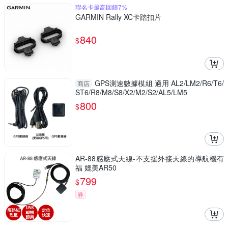
聯名卡最高回饋7%
GARMIN Rally XC卡踏扣片
840
$
GPS測速數據模組 適用 AL2/LM2/R6/T6/
商店
ST6/R8/M8/S8/X2/M2/S2/AL5/LM5
800
$
AR-88感應式天線-不支援外接天線的導航機有
福 媲美AR50
799
$
券