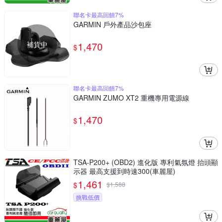
聯名卡最高回饋7%
GARMIN 戶外產品沙包座
補貨中
1,470
$
聯名卡最高回饋7%
GARMIN ZUMO XT2 重機專用電源線
1,470
$
TSA-P200+ (OBD2) 進化版 專利氣氛燈 抬頭顯
示器 最高支援到時速300(車麗屋)
1,461
$
$
1,588
挑戰低價