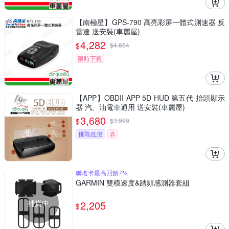
【南極星】GPS-790 高亮彩屏一體式測速器 反
雷達 送安裝(車麗屋)
4,282
$
$
4,654
限時下殺
【APP】OBDII APP 5D HUD 第五代 抬頭顯示
器 汽、油電車通用 送安裝(車麗屋)
3,680
$
$
3,999
挑戰低價
券
聯名卡最高回饋7%
GARMIN 雙模速度&踏頻感測器套組
補貨中
2,205
$