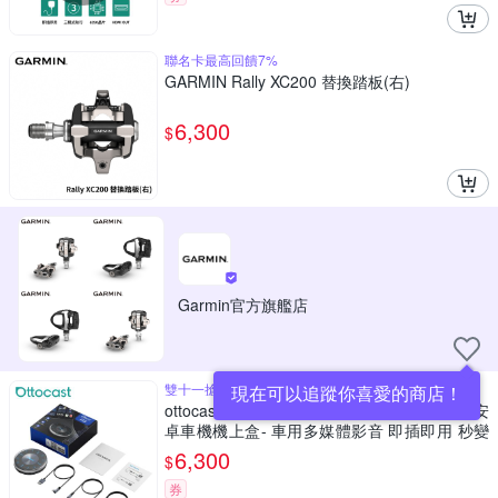
聯名卡最高回饋7%
GARMIN Rally XC200 替換踏板(右)
6,300
$
Garmin官方旗艦店
雙十一搶先開跑 先買先享受
現在可以追蹤你喜愛的商店！
ottocast Carplay智能車機P3 八核心+128GB安
卓車機機上盒- 車用多媒體影音 即插即用 秒變
安卓機
6,300
$
券