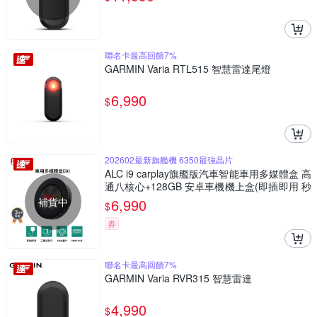
聯名卡最高回饋7%
GARMIN Varia RTL515 智慧雷達尾燈
6,990
$
202602最新旗艦機 6350最強晶片
ALC i9 carplay旗艦版汽車智能車用多媒體盒 高
通八核心+128GB 安卓車機機上盒(即插即用 秒
變安卓機)
補貨中
6,990
$
券
聯名卡最高回饋7%
GARMIN Varia RVR315 智慧雷達
4,990
$