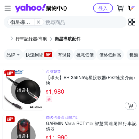
Yahoo購物中心
登入
衛星導航
配件
行車記錄器/導航
衛星導航配件
品牌
快速到貨
有現貨
挑戰低價
價格低到高
種類
台灣製造
【環天】BR-355N5衛星接收器(PS2連接介面)-
快
補貨中
1,980
$
券
聯名卡最高回饋7%
GARMIN Varia RCT715 智慧雷達尾燈行車記
錄器
補貨中
11,990
$