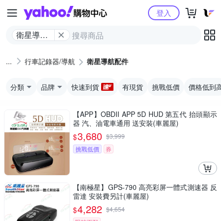
Yahoo購物中心
登入
衛星導航
配件
行車記錄器/導航
衛星導航配件
分類
品牌
快速到貨
有現貨
挑戰低價
價格低到
【APP】OBDII APP 5D HUD 第五代 抬頭顯示
器 汽、油電車通用 送安裝(車麗屋)
3,680
$
$
3,999
挑戰低價
券
【南極星】GPS-790 高亮彩屏一體式測速器 反
雷達 安裝費另計(車麗屋)
4,282
$
$
4,654