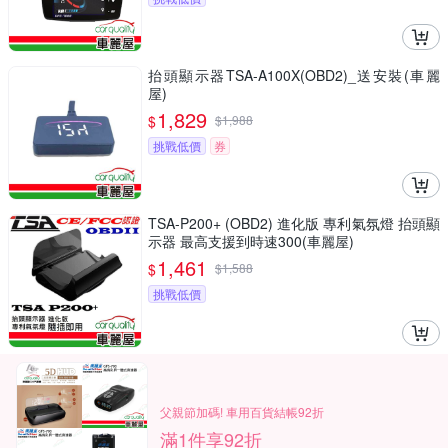
抬頭顯示器TSA-A100X(OBD2)_送安裝(車麗
屋)
1,829
$
$
1,988
挑戰低價
券
TSA-P200+ (OBD2) 進化版 專利氣氛燈 抬頭顯
示器 最高支援到時速300(車麗屋)
1,461
$
$
1,588
挑戰低價
父親節加碼! 車用百貨結帳92折
滿1件享92折