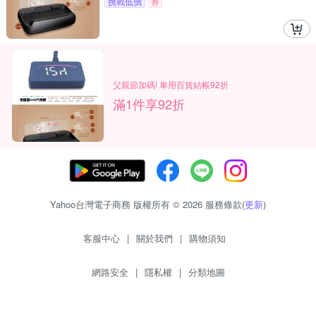
挑戰低價
券
父親節加碼! 車用百貨結帳92折
滿1件享92折
Yahoo台灣電子商務 版權所有 © 2026 服務條款(
更新
)
客服中心
|
關於我們
|
購物須知
網路安全
|
隱私權
|
分類地圖