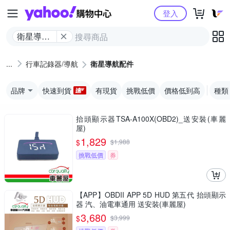
Yahoo購物中心
登入
衛星導航
配件
行車記錄器/導航
衛星導航配件
品牌
快速到貨
有現貨
挑戰低價
價格低到高
種類
抬頭顯示器TSA-A100X(OBD2)_送安裝(車麗
屋)
1,829
$
$
1,988
挑戰低價
券
【APP】OBDII APP 5D HUD 第五代 抬頭顯示
器 汽、油電車通用 送安裝(車麗屋)
3,680
$
$
3,999