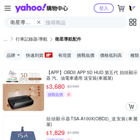
Yahoo購物中心
登入
衛星導航
配件
行車記錄器/導航
衛星導航配件
品牌
快速到貨
有現貨
挑戰低價
價格低到高
種類
【APP】OBDII APP 5D HUD 第五代 抬頭顯示
器 汽、油電車通用 送安裝(車麗屋)
3,680
$
$
3,999
挑戰低價
券
抬頭顯示器TSA-A100X(OBD2)_送安裝(車麗
屋)
1,829
$
$
1,988