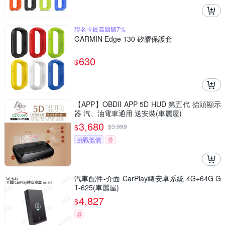
聯名卡最高回饋7%
GARMIN Edge 130 矽膠保護套
630
$
【APP】OBDII APP 5D HUD 第五代 抬頭顯示
器 汽、油電車通用 送安裝(車麗屋)
3,680
$
$
3,999
挑戰低價
券
汽車配件-介面 CarPlay轉安卓系統 4G+64G G
T-625(車麗屋)
4,827
$
券