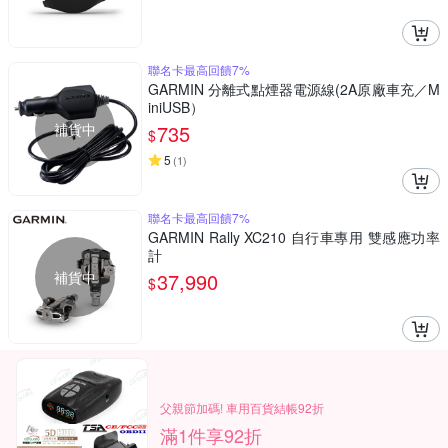
聯名卡最高回饋7%
GARMIN 分離式點煙器電源線(2A原廠車充／M
iniUSB）
補貨中
735
$
5
(
1
)
聯名卡最高回饋7%
GARMIN Rally XC210 自行車專用 雙感應功率
計
補貨中
37,990
$
父親節加碼! 車用百貨結帳92折
滿1件享92折