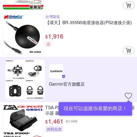
台灣製造
【環天】BR-355N5衛星接收器(PS2連接介面)
1,916
$
券
Garmin官方旗艦店
TSA-P200+ (OBD2) 進化版 專利氣氛燈 抬頭顯
現在可以追蹤你喜愛的商店！
示器 最高支援到時速300(車麗屋)
1,461
$
$
1,588
挑戰低價