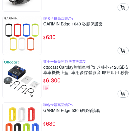
聯名卡最高回饋7%
GARMIN Edge 1040 矽膠保護套
630
$
雙十一搶先開跑 先買先享受
ottocast Carplay智能車機P3 八核心+128GB安
卓車機機上盒- 車用多媒體影音 即插即用 秒變
安卓機
6,300
$
券
聯名卡最高回饋7%
GARMIN Edge 530 矽膠保護套
680
$