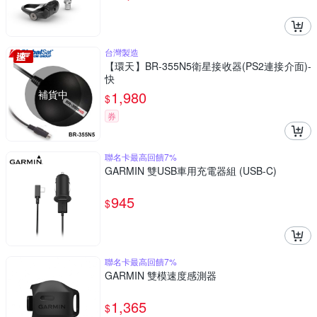
台灣製造
【環天】BR-355N5衛星接收器(PS2連接介面)-
快
補貨中
1,980
$
券
聯名卡最高回饋7%
GARMIN 雙USB車用充電器組 (USB-C)
945
$
聯名卡最高回饋7%
GARMIN 雙模速度感測器
1,365
$