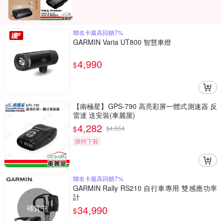
聯名卡最高回饋7%
GARMIN Varia UT800 智慧車燈
4,990
$
【南極星】GPS-790 高亮彩屏一體式測速器 反
雷達 送安裝(車麗屋)
4,282
$
$
4,654
限時下殺
聯名卡最高回饋7%
GARMIN Rally RS210 自行車專用 雙感應功率
計
補貨中
34,990
$