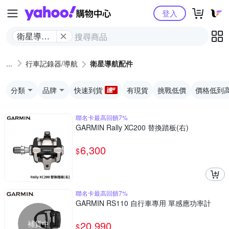
Yahoo購物中心
登入
衛星導航
配件
行車記錄器/導航
衛星導航配件
分類
品牌
快速到貨
有現貨
挑戰低價
價格低到
聯名卡最高回饋7%
GARMIN Rally XC200 替換踏板(右)
6,300
$
聯名卡最高回饋7%
GARMIN RS110 自行車專用 單感應功率計
補貨中
20,990
$