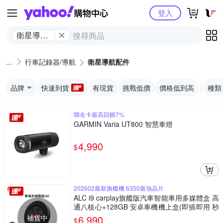
Yahoo購物中心
登入
衛星導航
配件
行車記錄器/導航
衛星導航配件
品牌
快速到貨
有現貨
挑戰低價
價格低到高
種類
聯名卡最高回饋7%
GARMIN Varia UT800 智慧車燈
4,990
$
202602最新旗艦機 6350最強晶片
ALC i9 carplay旗艦版汽車智能車用多媒體盒 高
通八核心+128GB 安卓車機機上盒(即插即用 秒
變安卓機)
補貨中
6,990
$