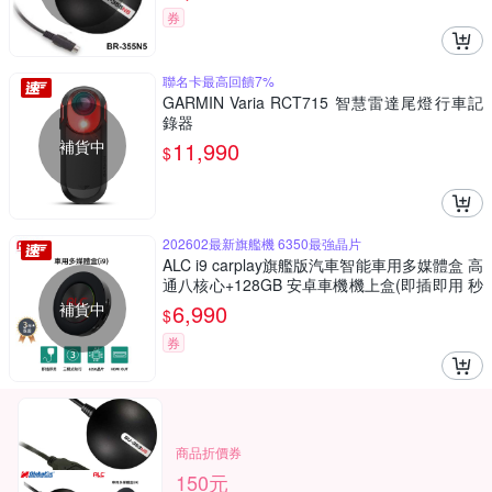
券
聯名卡最高回饋7%
GARMIN Varia RCT715 智慧雷達尾燈行車記
錄器
補貨中
11,990
$
202602最新旗艦機 6350最強晶片
ALC i9 carplay旗艦版汽車智能車用多媒體盒 高
通八核心+128GB 安卓車機機上盒(即插即用 秒
變安卓機)
補貨中
6,990
$
券
商品折價券
150元