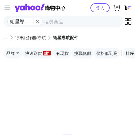
Yahoo購物中心
登入
衛星導航
配件
行車記錄器/導航
衛星導航配件
品牌
快速到貨
有現貨
挑戰低價
價格低到高
排序