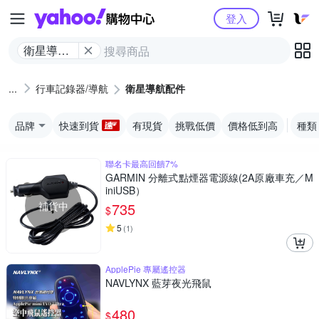
Yahoo購物中心
登入
衛星導航
配件
行車記錄器/導航
衛星導航配件
品牌
快速到貨
有現貨
挑戰低價
價格低到高
種類
聯名卡最高回饋7%
GARMIN 分離式點煙器電源線(2A原廠車充／M
iniUSB）
補貨中
735
$
5
(
1
)
ApplePie 專屬遙控器
NAVLYNX 藍芽夜光飛鼠
480
$