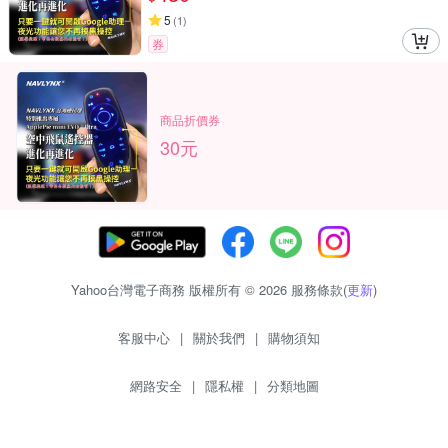
5
(
1
)
券
商品折價券
30元
Yahoo台灣電子商務 版權所有 © 2026 服務條款(
更新
)
客服中心
|
關於我們
|
購物須知
網路安全
|
隱私權
|
分類地圖