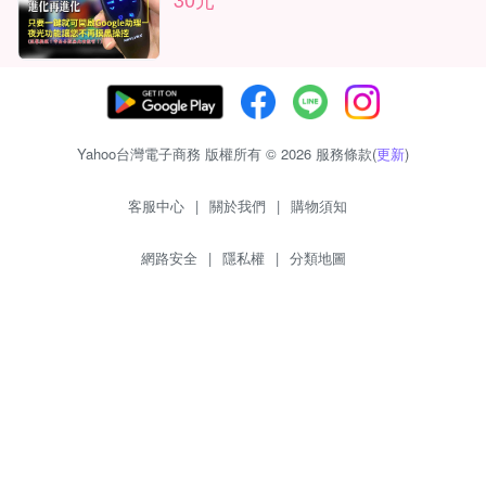
Yahoo台灣電子商務 版權所有 © 2026 服務條款(
更新
)
客服中心
|
關於我們
|
購物須知
網路安全
|
隱私權
|
分類地圖