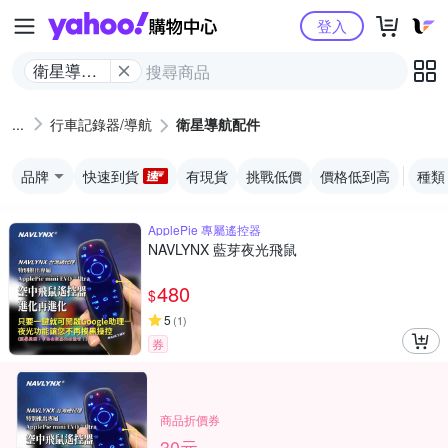
Yahoo購物中心
登入
衛星導航
配件
行車記錄器/導航
衛星導航配件
品牌
快速到貨
有現貨
挑戰低價
價格低到高
種類
ApplePie 專屬遙控器
NAVLYNX 藍芽夜光飛鼠
480
$
5
(
1
)
券
商品折價券
30元