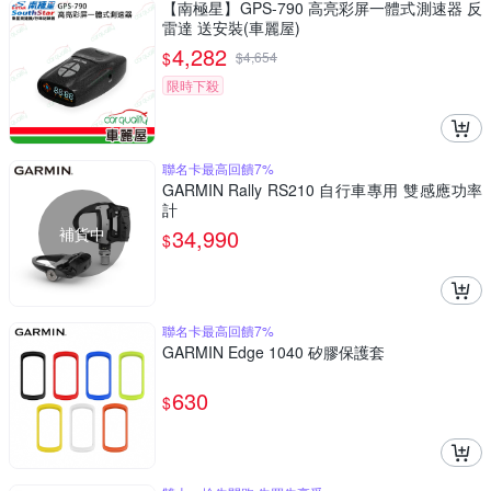
【南極星】GPS-790 高亮彩屏一體式測速器 反
雷達 送安裝(車麗屋)
4,282
$
$
4,654
限時下殺
聯名卡最高回饋7%
GARMIN Rally RS210 自行車專用 雙感應功率
計
補貨中
34,990
$
聯名卡最高回饋7%
GARMIN Edge 1040 矽膠保護套
630
$