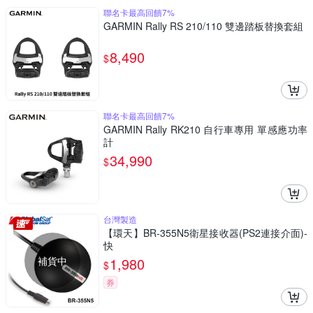
聯名卡最高回饋7%
GARMIN Rally RS 210/110 雙邊踏板替換套組
8,490
$
聯名卡最高回饋7%
GARMIN Rally RK210 自行車專用 單感應功率
計
34,990
$
台灣製造
【環天】BR-355N5衛星接收器(PS2連接介面)-
快
補貨中
1,980
$
券