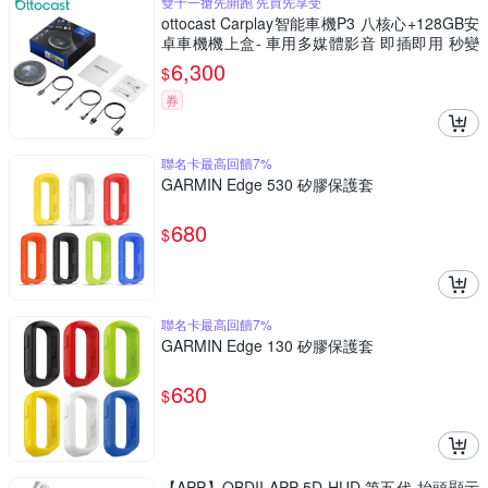
雙十一搶先開跑 先買先享受
ottocast Carplay智能車機P3 八核心+128GB安
卓車機機上盒- 車用多媒體影音 即插即用 秒變
安卓機
6,300
$
券
聯名卡最高回饋7%
GARMIN Edge 530 矽膠保護套
680
$
聯名卡最高回饋7%
GARMIN Edge 130 矽膠保護套
630
$
【APP】OBDII APP 5D HUD 第五代 抬頭顯示