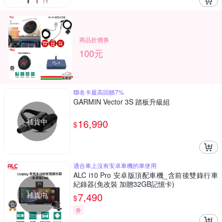
商品折價券
100元
聯名卡最高回饋7%
GARMIN Vector 3S 踏板升級組
補貨中
16,990
$
適合車上沒有安卓車機的車使用
ALC i10 Pro 安卓版頂配車機_含前後雙錄行車
紀錄器(免改裝 加贈32GB記憶卡)
補貨中
7,490
$
券