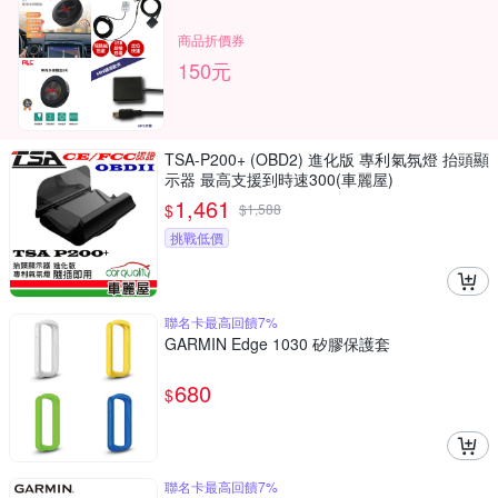
商品折價券
150元
TSA-P200+ (OBD2) 進化版 專利氣氛燈 抬頭顯
示器 最高支援到時速300(車麗屋)
1,461
$
$
1,588
挑戰低價
聯名卡最高回饋7%
GARMIN Edge 1030 矽膠保護套
680
$
聯名卡最高回饋7%