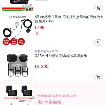
AR-88感應式天線-不支援外接天線的導航機有
福 媲美AR50
799
$
券
聯名卡最高回饋7%
GARMIN 雙模速度&踏頻感測器套組
補貨中
2,205
$
父親節加碼! 車用百貨結帳92折
滿1件享92折