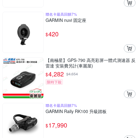
聯名卡最高回饋7%
GARMIN nuvi 固定座
420
$
【南極星】GPS-790 高亮彩屏一體式測速器 反
雷達 安裝費另計(車麗屋)
4,282
$
$
4,654
限時下殺
聯名卡最高回饋7%
GARMIN Rally RK100 升級踏板
17,990
$