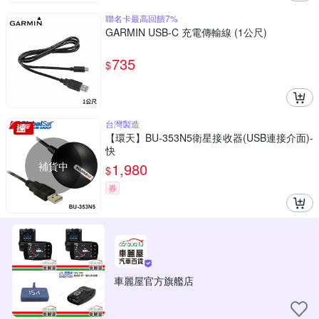
聯名卡最高回饋7%
GARMIN USB-C 充電傳輸線 (1公尺)
735
$
台灣製造
【環天】BU-353N5衛星接收器(USB連接介面)-
快
補貨中
1,980
$
券
車麗屋官方旗艦店