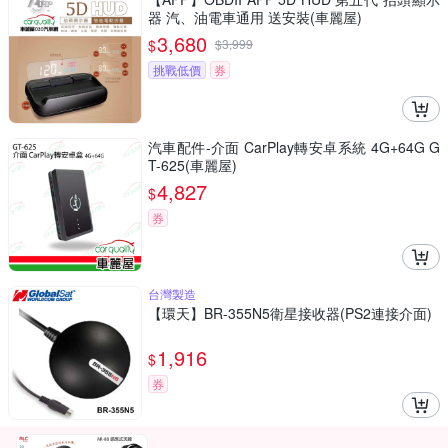
器 汽、油電車通用 送安裝(車麗屋)
3,680
$
$
3,999
挑戰低價
券
汽車配件-介面 CarPlay轉安卓系統 4G+64G G
T-625(車麗屋)
4,827
$
券
台灣製造
【環天】BR-355N5衛星接收器(PS2連接介面)
1,916
$
券