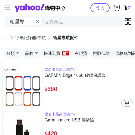
Yahoo購物中心
登入
衛星導航
配件
行車記錄器/導航
衛星導航配件
分類
品牌
快速到貨
有現貨
挑戰低價
價格低到
聯名卡最高回饋7%
GARMIN Edge 1050 矽膠保護套
680
$
聯名卡最高回饋7%
Garmin micro USB 傳輸線
420
$