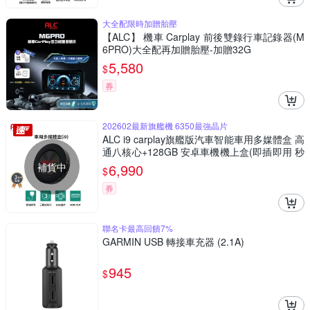
大全配限時加贈胎壓
【ALC】 機車 Carplay 前後雙錄行車記錄器(M
6PRO)大全配再加贈胎壓-加贈32G
5,580
$
券
202602最新旗艦機 6350最強晶片
ALC i9 carplay旗艦版汽車智能車用多媒體盒 高
通八核心+128GB 安卓車機機上盒(即插即用 秒
變安卓機)
補貨中
6,990
$
券
聯名卡最高回饋7%
GARMIN USB 轉接車充器 (2.1A)
945
$