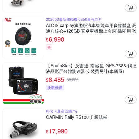
202602最新旗艦機 6350最強晶片
ALC i9 carplay旗艦版汽車智能車用多媒體盒 高
通八核心+128GB 安卓車機機上盒(即插即用 秒
變安卓機)
6,990
$
券
【SouthStar】反雷達 南極星 GPS-7688 觸控
液晶彩屏分體測速器 安裝費另計(車麗屋)
8,485
$
$
9,222
挑戰低價
聯名卡最高回饋7%
GARMIN Rally RS100 升級踏板
17,990
$