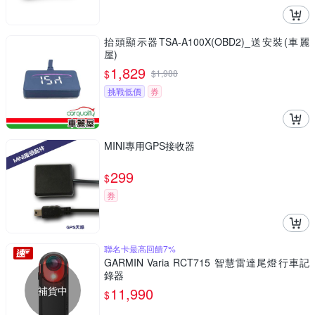
抬頭顯示器TSA-A100X(OBD2)_送安裝(車麗
屋)
1,829
$
$
1,988
挑戰低價
券
MINI專用GPS接收器
299
$
券
聯名卡最高回饋7%
GARMIN Varia RCT715 智慧雷達尾燈行車記
錄器
補貨中
11,990
$