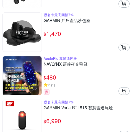
聯名卡最高回饋7%
GARMIN 戶外產品沙包座
補貨中
1,470
$
ApplePie 專屬遙控器
NAVLYNX 藍芽夜光飛鼠
480
$
5
(
1
)
券
聯名卡最高回饋7%
GARMIN Varia RTL515 智慧雷達尾燈
6,990
$