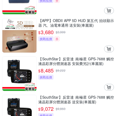
挑戰低價
券
【APP】OBDII APP 5D HUD 第五代 抬頭顯示
器 汽、油電車通用 送安裝(車麗屋)
3,680
$
$
3,999
挑戰低價
券
【SouthStar】反雷達 南極星 GPS-7688 觸控
液晶彩屏分體測速器 安裝費另計(車麗屋)
8,485
$
$
9,222
挑戰低價
【SouthStar】反雷達 南極星 GPS-7688 觸控
液晶彩屏分體測速器 送安裝(車麗屋)
9,072
$
$
9,860
挑戰低價