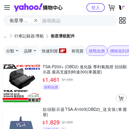
Yahoo購物中心
登入
衛星導航
配件
行車記錄器/導航
衛星導航配件
分類
品牌
快速到貨
有現貨
挑戰低價
價格低到
TSA-P200+ (OBD2) 進化版 專利氣氛燈 抬頭顯
示器 最高支援到時速300(車麗屋)
1,461
$
$
1,588
挑戰低價
抬頭顯示器TSA-A100X(OBD2)_送安裝(車麗
屋)
1,829
$
$
1,988