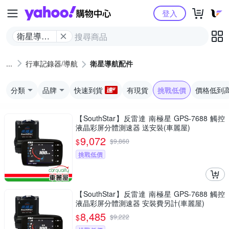
Yahoo購物中心
登入
衛星導航
配件
行車記錄器/導航
衛星導航配件
分類
品牌
快速到貨
有現貨
挑戰低價
價格低到
【SouthStar】反雷達 南極星 GPS-7688 觸控
液晶彩屏分體測速器 送安裝(車麗屋)
9,072
$
$
9,860
挑戰低價
【SouthStar】反雷達 南極星 GPS-7688 觸控
液晶彩屏分體測速器 安裝費另計(車麗屋)
8,485
$
$
9,222