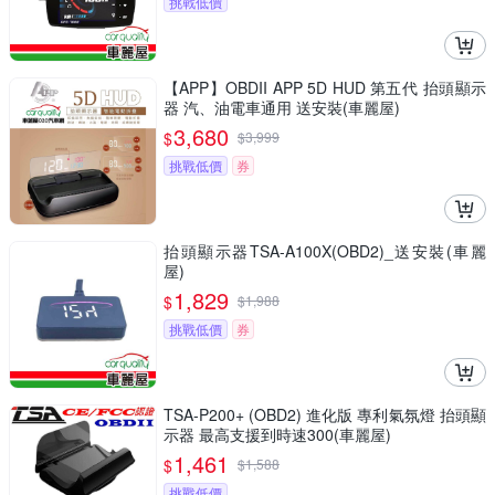
挑戰低價
【APP】OBDII APP 5D HUD 第五代 抬頭顯示
器 汽、油電車通用 送安裝(車麗屋)
3,680
$
$
3,999
挑戰低價
券
抬頭顯示器TSA-A100X(OBD2)_送安裝(車麗
屋)
1,829
$
$
1,988
挑戰低價
券
TSA-P200+ (OBD2) 進化版 專利氣氛燈 抬頭顯
示器 最高支援到時速300(車麗屋)
1,461
$
$
1,588
挑戰低價