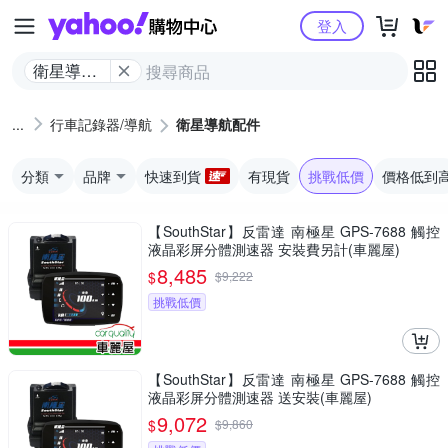
Yahoo購物中心
登入
衛星導航
配件
行車記錄器/導航
衛星導航配件
分類
品牌
快速到貨
有現貨
挑戰低價
價格低到
【SouthStar】反雷達 南極星 GPS-7688 觸控
液晶彩屏分體測速器 安裝費另計(車麗屋)
8,485
$
$
9,222
挑戰低價
【SouthStar】反雷達 南極星 GPS-7688 觸控
液晶彩屏分體測速器 送安裝(車麗屋)
9,072
$
$
9,860