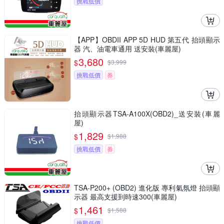
挑戰低價
【APP】OBDII APP 5D HUD 第五代 抬頭顯示
器 汽、油電車通用 送安裝(車麗屋)
3,680
$
$
3,999
挑戰低價
券
抬頭顯示器TSA-A100X(OBD2)_送安裝(車麗
屋)
1,829
$
$
1,988
挑戰低價
券
TSA-P200+ (OBD2) 進化版 專利氣氛燈 抬頭顯
示器 最高支援到時速300(車麗屋)
1,461
$
$
1,588
挑戰低價