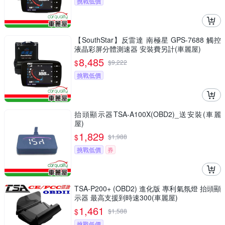
挑戰低價
【SouthStar】反雷達 南極星 GPS-7688 觸控
液晶彩屏分體測速器 安裝費另計(車麗屋)
8,485
$
$
9,222
挑戰低價
抬頭顯示器TSA-A100X(OBD2)_送安裝(車麗
屋)
1,829
$
$
1,988
挑戰低價
券
TSA-P200+ (OBD2) 進化版 專利氣氛燈 抬頭顯
示器 最高支援到時速300(車麗屋)
1,461
$
$
1,588
挑戰低價