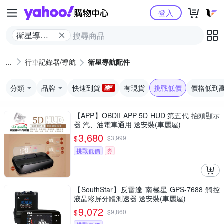
Yahoo購物中心
登入
衛星導航
配件
行車記錄器/導航
衛星導航配件
分類
品牌
快速到貨
有現貨
挑戰低價
價格低到
【APP】OBDII APP 5D HUD 第五代 抬頭顯示
器 汽、油電車通用 送安裝(車麗屋)
3,680
$
$
3,999
挑戰低價
券
【SouthStar】反雷達 南極星 GPS-7688 觸控
液晶彩屏分體測速器 送安裝(車麗屋)
9,072
$
$
9,860