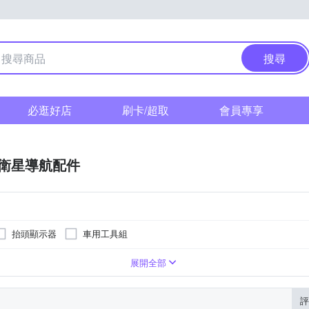
搜尋
必逛好店
刷卡/超取
會員專享
衛星導航配件
抬頭顯示器
車用工具組
展開全部
評