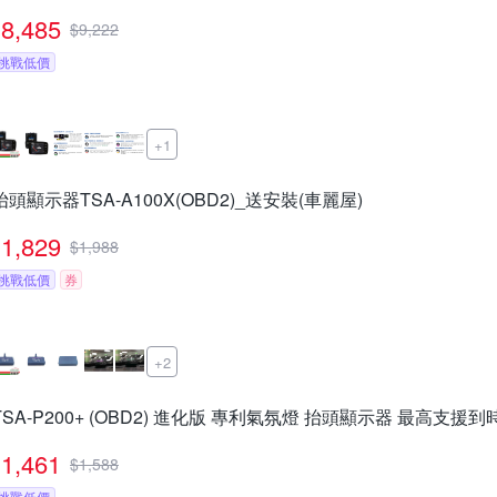
8,485
$
9,222
挑戰低價
+1
抬頭顯示器TSA-A100X(OBD2)_送安裝(車麗屋)
1,829
$
1,988
挑戰低價
券
+2
TSA-P200+ (OBD2) 進化版 專利氣氛燈 抬頭顯示器 最高支援到
1,461
$
1,588
挑戰低價