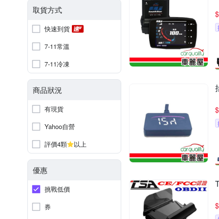
取貨方式
$
快速到貨
7-11常溫
7-11冷凍
商品狀況
有現貨
$
Yahoo自營
評價4顆
以上
優惠
挑戰低價
$
券