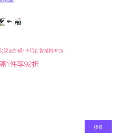
父親節加碼! 車用百貨結帳92折
滿1件享92折
搜尋