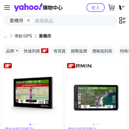
Yahoo購物中心
登入
重機用
導航/GPS
重機用
品牌
快速到貨
有現貨
挑戰低價
價格低到高
特殊
聯名卡最高回饋7%
聯名卡最高回饋7%