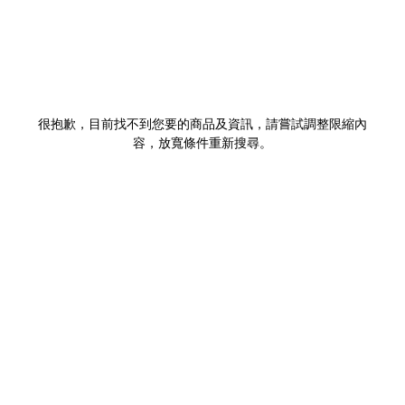
很抱歉，目前找不到您要的商品及資訊，請嘗試調整限縮內
容，放寬條件重新搜尋。