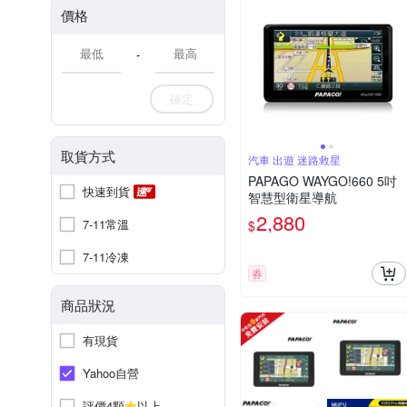
價格
-
確定
取貨方式
汽車 出遊 迷路救星
PAPAGO WAYGO!660 5吋
快速到貨
智慧型衛星導航
2,880
7-11常溫
$
7-11冷凍
券
商品狀況
有現貨
Yahoo自營
評價4顆
以上