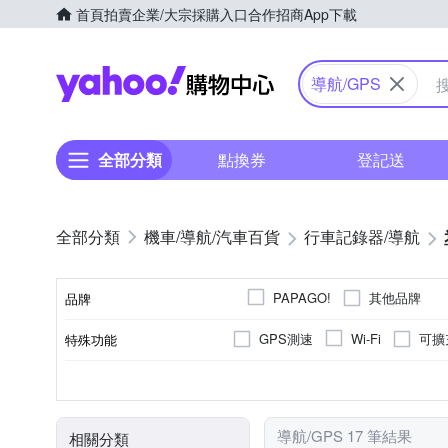
首頁
拍賣
企業/大宗採購入口
合作招商
App下載
Yahoo購物中心
導航/GPS
全部分類
點換券
登記送
機車/導航/汽車百貨
行車記錄器/導航
其他品牌
PAPAGO!
品牌
GPS測速
可擴
Wi-Fi
特殊功能
品牌名稱
觸控式
5吋以下
110度以下
單機型
聲控式
螢幕型
5-5.9吋
7吋
480P
操作方式
螢幕尺寸
錄影模式
錄影角度
行車記錄器類型
導航/GPS 17 筆結果
相關分類