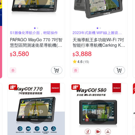
S1圖像化導航介面，輕鬆操作
2023年式新機 WIFI線上圖資更
新
PAPAGO WayGo 770 7吋智
天瀚導航王多功能Wi-Fi 7吋
慧型區間測速衛星導航機(S
智能行車導航機Carking K8
1圖像化導航介面/測速語音
00C 送32G
3,580
3,888
$
$
提醒)
4.6
(
15
)
券
券
補貨中
補貨中