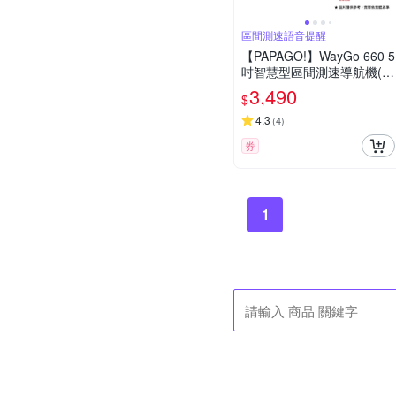
區間測速語音提醒
【PAPAGO!】WayGo 660 5
吋智慧型區間測速導航機(S
1圖像化導航介面/測速語音
3,490
$
提醒)~急
4.3
(
4
)
券
1