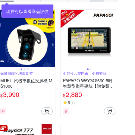
現在可以查看商品評價
無懼風雨的機車副駕
中彰投八家門市、免費安裝
MUFU 汽機車數位投屏機 M
PAPAGO WAYGO!660 5吋
S1000
智慧型衛星導航【贈免費安
裝參說明】
3,990
2,880
$
$
5
(
1
)
券
券