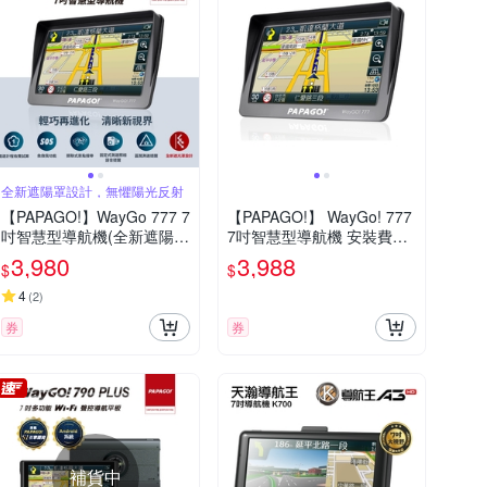
全新遮陽罩設計，無懼陽光反射
【PAPAGO!】WayGo 777 7
【PAPAGO!】 WayGo! 777
吋智慧型導航機(全新遮陽罩
7吋智慧型導航機 安裝費另
設計/S1圖像化導航介面/測
計
3,980
3,988
$
$
速提醒)~急
4
(
2
)
券
券
補貨中