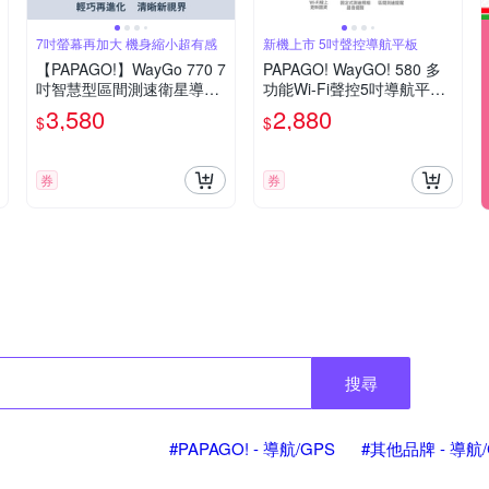
7吋螢幕再加大 機身縮小超有感
新機上市 5吋聲控導航平板
【PAPAGO!】WayGo 770 7
PAPAGO! WayGO! 580 多
吋智慧型區間測速衛星導航
功能Wi-Fi聲控5吋導航平板
機(S1圖像化導航介面/測速
(區間測速提醒/S1圖像化導
3,580
2,880
$
$
語音提醒)~急
航介面)
券
券
搜尋
#PAPAGO! - 導航/GPS
#其他品牌 - 導航/