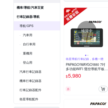
機車/導航/汽車百貨
行車記錄器/導航
導航/GPS
補貨中
汽車用
自行車用
重機用
衛星導航行車紀錄，多機一體
登山用
PAPAGO!WAYGO!880 7吋
多功能WIFI 聲控導航平板＋
汽車行車記錄器
行車紀錄器 -免費安裝
5,980
$
機車行車記錄器
券
行車記錄器配件
衛星導航配件