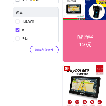
優惠
挑戰低價
券
商品折價券
活動
150元
清除所有條件