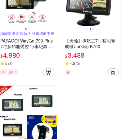
功能新增 科技執法 行車導航平板
PAPAGO! WayGo 790 Plus
【天瀚】導航王7吋智能導
7吋多功能聲控 行車紀錄 導
航機Carking K700
航平板(科技執法/WIFI線上
4,980
3,488
$
$
更新圖資)~急
5
4.5
(
1
)
(
2
)
券
贈品
券