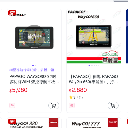
補貨中
衛星導航行車紀錄，多機一體
PAPAGO!WAYGO!880 7吋
【PAPAGO】衛導 PAPAGO
多功能WIFI 聲控導航平板＋
WayGo 660(車麗屋) 手持衛
行車紀錄器
導 穿戴型
5,980
2,880
$
$
3.7
(
1
)
券
券