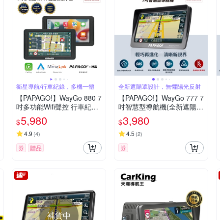
衛星導航/行車紀錄，多機一體
全新遮陽罩設計，無懼陽光反射
【PAPAGO!】WayGo 880 7
【PAPAGO!】WayGo 777 7
吋多功能Wifi聲控 行車紀錄
吋智慧型導航機(全新遮陽罩
導航平板(行車記錄/Carplay/
設計/S1圖像化導航介面/測
5,980
3,980
$
$
神盾)~急
速提醒)~急
4.9
4.5
(
4
)
(
2
)
券
贈品
券
補貨中