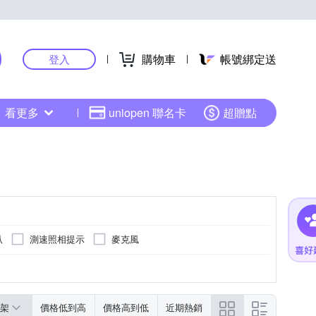
購物車
帳號綁定送
登入
看更多
uniopen 聯名卡
超贈點
叭
測速照相提示
麥克風
架
價格低到高
價格高到低
近期熱銷