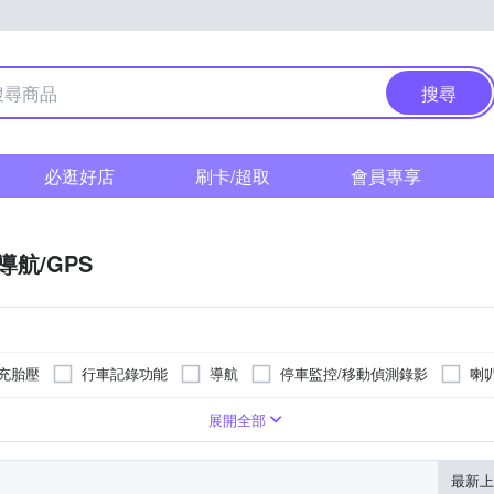
搜尋
必逛好店
刷卡/超取
會員專享
導航/GPS
充胎壓
行車記錄功能
導航
停車監控/移動偵測錄影
喇
以上
展開全部
最新上