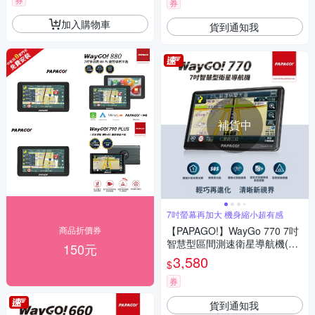
券
加入購物車
貨到通知我
補貨中
7吋螢幕再加大 機身縮小超有感
商品折價券
【PAPAGO!】WayGo 770 7吋
智慧型區間測速衛星導航機(S1
150元
圖像化導航介面/測速語音提醒)
3,580
$
~急
券
貨到通知我