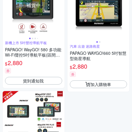
補貨中
新機上市 5吋聲控導航平板
汽車 出遊 迷路救星
PAPAGO! WayGO! 580 多功能
PAPAGO WAYGO!660 5吋智慧
Wi-Fi聲控5吋導航平板(區間測
型衛星導航
速提醒/S1圖像化導航介面)
2,880
$
2,880
$
券
券
貨到通知我
加入購物車