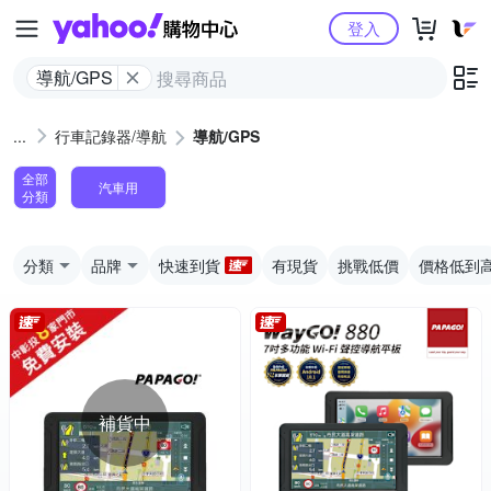
Yahoo購物中心
登入
導航/GPS
行車記錄器/導航
導航/GPS
全部
汽車用
分類
分類
品牌
快速到貨
有現貨
挑戰低價
價格低到
補貨中