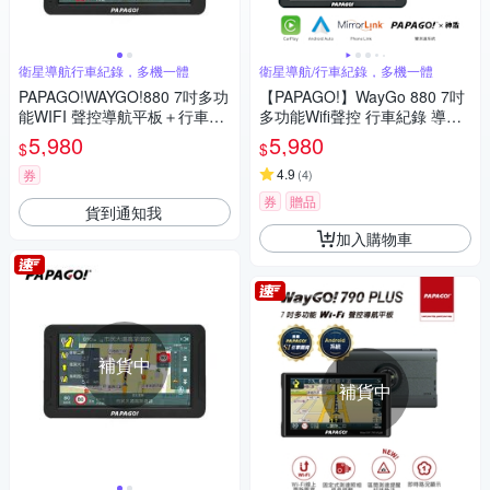
衛星導航行車紀錄，多機一體
衛星導航/行車紀錄，多機一體
PAPAGO!WAYGO!880 7吋多功
【PAPAGO!】WayGo 880 7吋
能WIFI 聲控導航平板＋行車紀
多功能Wifi聲控 行車紀錄 導航
錄器 -免費安裝
平板(行車記錄/Carplay/神盾)~
5,980
5,980
$
$
急
4.9
券
(
4
)
券
贈品
貨到通知我
加入購物車
補貨中
補貨中