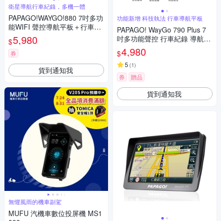
衛星導航行車紀錄，多機一體
PAPAGO!WAYGO!880 7吋多功
功能新增 科技執法 行車導航平板
能WIFI 聲控導航平板＋行車紀
PAPAGO! WayGo 790 Plus 7
錄器
5,980
吋多功能聲控 行車紀錄 導航平
$
板(科技執法/WIFI線上更新圖
4,980
$
券
資)~急
5
(
1
)
貨到通知我
券
贈品
貨到通知我
無懼風雨的機車副駕
MUFU 汽機車數位投屏機 MS1