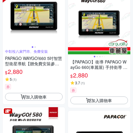
中彰投八家門市、免費安裝
PAPAGO WAYGO!660 5吋智慧
【PAPAGO】衛導 PAPAGO W
型衛星導航【贈免費安裝參說
ayGo 660(車麗屋) 手持衛導 穿
明】
2,880
$
戴型
2,880
$
5
(
1
)
3.7
(
1
)
券
券
加入購物車
加入購物車