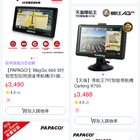
區間測速語音提醒
【PAPAGO!】WayGo 660 5吋
智慧型區間測速導航機(S1圖像
【天瀚】導航王7吋智能導航機
化導航介面/測速語音提醒)~急
3,490
$
Carking K700
4.3
3,488
(
4
)
$
券
4.5
(
2
)
券
加入購物車
加入購物車