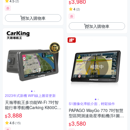
3,980
4.5
(
2
)
$
急
券
4
(
2
)
券
加入購物車
加入購物車
補貨中
2023年式新機 WIFI線上圖資更新
天瀚導航王多功能Wi-Fi 7吋智
S1圖像化導航介面，輕鬆操作
能行車導航機Carking K800C
PAPAGO WayGo 770 7吋智慧
送32G
3,888
型區間測速衛星導航機(S1圖像
$
化導航介面/測速語音提醒)
3,580
4.6
(
15
)
$
券