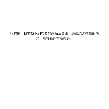
很抱歉，目前找不到您要的商品及資訊，請嘗試調整限縮內
容，放寬條件重新搜尋。