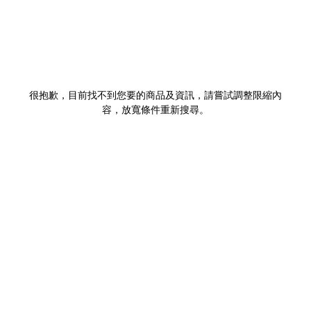
很抱歉，目前找不到您要的商品及資訊，請嘗試調整限縮內
容，放寬條件重新搜尋。