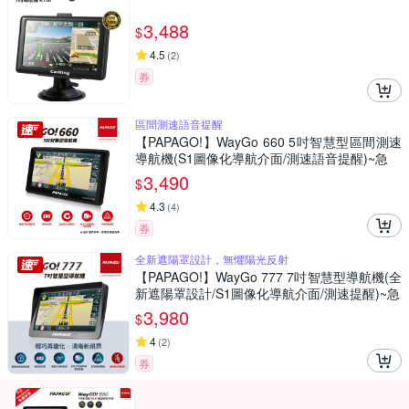
3,488
$
4.5
(
2
)
券
區間測速語音提醒
【PAPAGO!】WayGo 660 5吋智慧型區間測速
導航機(S1圖像化導航介面/測速語音提醒)~急
3,490
$
4.3
(
4
)
券
全新遮陽罩設計，無懼陽光反射
【PAPAGO!】WayGo 777 7吋智慧型導航機(全
新遮陽罩設計/S1圖像化導航介面/測速提醒)~急
3,980
$
4
(
2
)
券