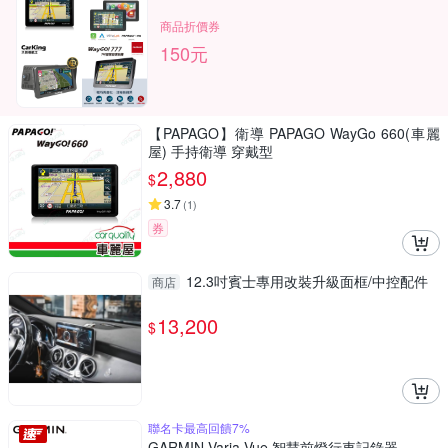
商品折價券
150元
【PAPAGO】衛導 PAPAGO WayGo 660(車麗
屋) 手持衛導 穿戴型
2,880
$
3.7
(
1
)
券
12.3吋賓士專用改裝升級面框/中控配件
商店
13,200
$
聯名卡最高回饋7%
GARMIN Varia Vue 智慧前燈行車記錄器