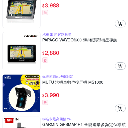
3,988
$
券
汽車 出遊 迷路救星
PAPAGO WAYGO!660 5吋智慧型衛星導航
2,880
$
券
無懼風雨的機車副駕
MUFU 汽機車數位投屏機 MS1000
3,990
$
券
聯名卡最高回饋7%
GARMIN GPSMAP H1 全能進階多頻定位導航