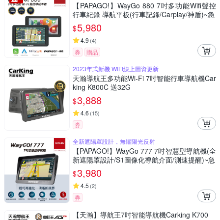
【PAPAGO!】WayGo 880 7吋多功能Wifi聲控
行車紀錄 導航平板(行車記錄/Carplay/神盾)~急
5,980
$
4.9
(
4
)
券
贈品
2023年式新機 WIFI線上圖資更新
天瀚導航王多功能Wi-Fi 7吋智能行車導航機Car
king K800C 送32G
3,888
$
4.6
(
15
)
券
全新遮陽罩設計，無懼陽光反射
【PAPAGO!】WayGo 777 7吋智慧型導航機(全
新遮陽罩設計/S1圖像化導航介面/測速提醒)~急
3,980
$
4.5
(
2
)
券
【天瀚】導航王7吋智能導航機Carking K700