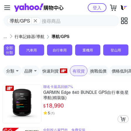
Yahoo購物中心
登入
導航/GPS
行車記錄器/導航
導航/GPS
全部
汽車用
自行車用
重機用
登山用
分類
分類
品牌
快速到貨
有現貨
挑戰低價
價格低到
聯名卡最高回饋7%
GARMIN Edge 840 BUNDLE GPS自行車衛星
導航(精裝版)
18,990
$
5
(
1
)
中彰投八家門市、免費安裝