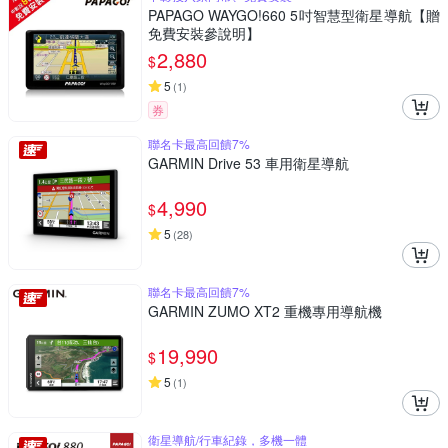
PAPAGO WAYGO!660 5吋智慧型衛星導航【贈
免費安裝參說明】
2,880
$
5
(
1
)
券
聯名卡最高回饋7%
GARMIN Drive 53 車用衛星導航
4,990
$
5
(
28
)
聯名卡最高回饋7%
GARMIN ZUMO XT2 重機專用導航機
19,990
$
5
(
1
)
衛星導航/行車紀錄，多機一體