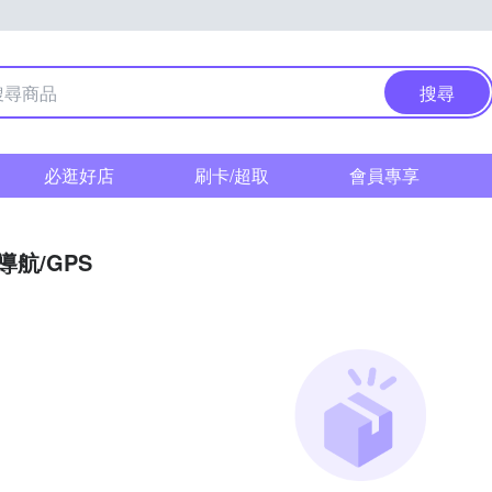
搜尋
必逛好店
刷卡/超取
會員專享
導航/GPS