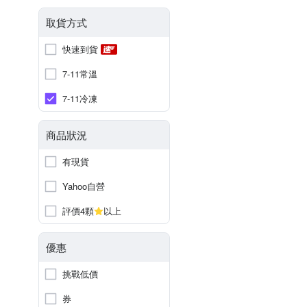
取貨方式
快速到貨
7-11常溫
7-11冷凍
商品狀況
有現貨
Yahoo自營
評價4顆
以上
優惠
挑戰低價
券