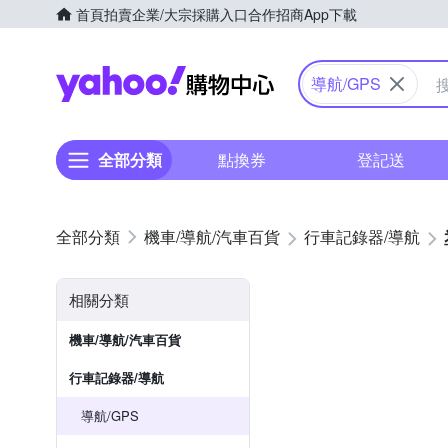
首頁
拍賣
企業/大宗採購入口
合作招商
App下載
Yahoo購物中心
導航/GPS
全部分類
點換券
登記送
機車/導航/汽車百貨
行車記錄器/導航
相關分類
機車/導航/汽車百貨
行車記錄器/導航
導航/GPS