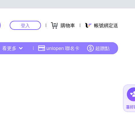
購物車
帳號綁定送
登入
看更多
uniopen 聯名卡
超贈點