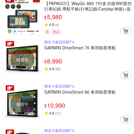
【PAPAGO!】WayGo 880 7吋多功能Wifi聲控
行車紀錄 導航平板(行車記錄/Carplay/神盾)~急
5,980
$
4.9
(
4
)
券
贈品
聯名卡最高回饋7%
GARMIN DriveSmart 76 車用衛星導航
補貨中
8,990
$
4.9
(
20
)
聯名卡最高回饋7%
GARMIN DriveSmart 86 車用衛星導航
補貨中
10,990
$
4.9
(
11
)
聯名卡最高回饋7%