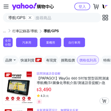
Yahoo購物中心
登入
導航/GPS
行車記錄器/導航
導航/GPS
全部
汽車用
重機用
自行車用
分類
品牌
快速到貨
有現貨
挑戰低價
價格低到高
特殊
區間測速語音提醒
【PAPAGO!】WayGo 660 5吋智慧型區間測速
導航機(S1圖像化導航介面/測速語音提醒)~急
3,490
$
4.3
(
4
)
券
全新遮陽罩設計，無懼陽光反射