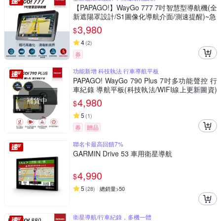
【PAPAGO!】WayGo 777 7吋智慧型導航機(全
新遮陽罩設計/S1圖像化導航介面/測速提醒)~急
3,980
$
4
(
2
)
券
功能新增 科技執法 行車導航平板
PAPAGO! WayGo 790 Plus 7吋多功能聲控 行
車紀錄 導航平板(科技執法/WIFI線上更新圖資)
~急
補貨中
4,980
$
5
(
1
)
券
贈品
聯名卡最高回饋7%
GARMIN Drive 53 車用衛星導航
4,990
$
5
(
28
)
總銷量>50
衛星導航/行車紀錄，多機一體