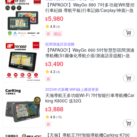
【PAPAGO!】WayGo 880 7吋多功能Wifi聲控
行車紀錄 導航平板(行車記錄/Carplay/神盾)~急
5,980
$
4.9
(
4
)
券
贈品
區間測速語音提醒
【PAPAGO!】WayGo 660 5吋智慧型區間測速
導航機(S1圖像化導航介面/測速語音提醒)~急
3,490
$
4.3
(
4
)
券
2023年式新機 WIFI線上圖資更新
天瀚導航王多功能Wi-Fi 7吋智能行車導航機Car
king K800C 送32G
3,888
$
4.6
(
15
)
券
【天瀚】導航王7吋智能導航機Carking K700