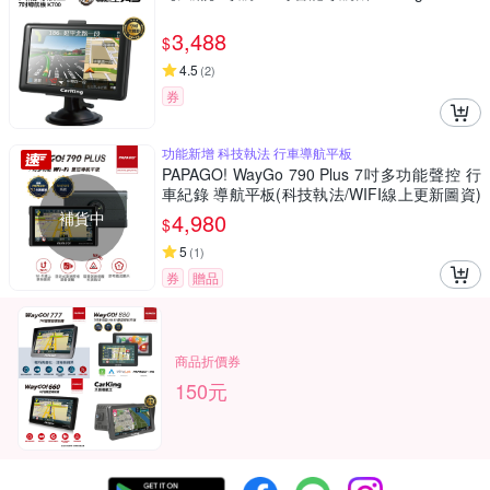
3,488
$
4.5
(
2
)
券
功能新增 科技執法 行車導航平板
PAPAGO! WayGo 790 Plus 7吋多功能聲控 行
車紀錄 導航平板(科技執法/WIFI線上更新圖資)
~急
補貨中
4,980
$
5
(
1
)
券
贈品
商品折價券
150元