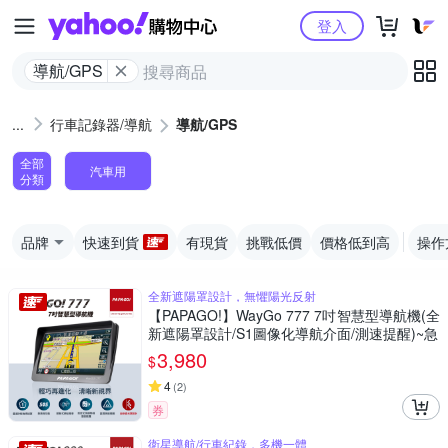
Yahoo購物中心
登入
導航/GPS
行車記錄器/導航
導航/GPS
全部
汽車用
分類
品牌
快速到貨
有現貨
挑戰低價
價格低到高
操作
全新遮陽罩設計，無懼陽光反射
【PAPAGO!】WayGo 777 7吋智慧型導航機(全
新遮陽罩設計/S1圖像化導航介面/測速提醒)~急
3,980
$
4
(
2
)
券
衛星導航/行車紀錄，多機一體