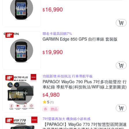
補貨中
16,990
$
聯名卡最高回饋7%
GARMIN Edge 850 GPS 自行車錶 套裝版
補貨中
19,990
$
功能新增 科技執法 行車導航平板
PAPAGO! WayGo 790 Plus 7吋多功能聲控 行
車紀錄 導航平板(科技執法/WIFI線上更新圖資)
~急
補貨中
4,980
$
5
(
1
)
券
贈品
7吋螢幕再加大 機身縮小超有感
【PAPAGO!】WayGo 770 7吋智慧型區間測速