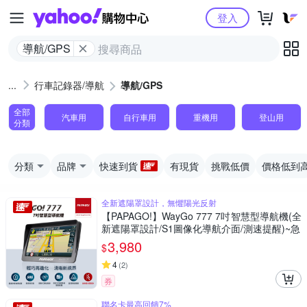
Yahoo購物中心
登入
導航/GPS
行車記錄器/導航
導航/GPS
全部
汽車用
自行車用
重機用
登山用
分類
分類
品牌
快速到貨
有現貨
挑戰低價
價格低到
全新遮陽罩設計，無懼陽光反射
【PAPAGO!】WayGo 777 7吋智慧型導航機(全
新遮陽罩設計/S1圖像化導航介面/測速提醒)~急
3,980
$
4
(
2
)
券
聯名卡最高回饋7%