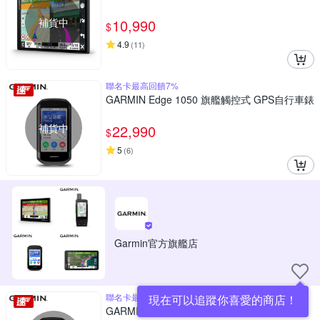
補貨中
10,990
$
4.9
(
11
)
聯名卡最高回饋7%
GARMIN Edge 1050 旗艦觸控式 GPS自行車錶
補貨中
22,990
$
5
(
6
)
Garmin官方旗艦店
聯名卡最高回饋7%
現在可以追蹤你喜愛的商店！
GARMIN Edge 850 GPS 自行車錶