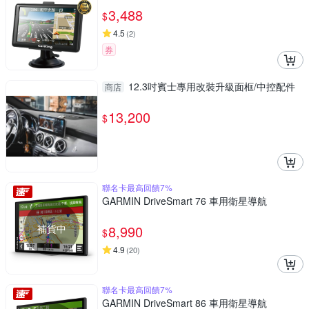
3,488
$
4.5
(
2
)
券
12.3吋賓士專用改裝升級面框/中控配件
商店
13,200
$
聯名卡最高回饋7%
GARMIN DriveSmart 76 車用衛星導航
補貨中
8,990
$
4.9
(
20
)
聯名卡最高回饋7%
GARMIN DriveSmart 86 車用衛星導航