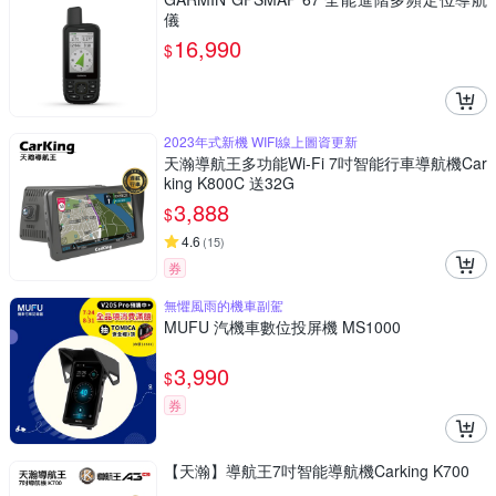
儀
16,990
$
2023年式新機 WIFI線上圖資更新
天瀚導航王多功能Wi-Fi 7吋智能行車導航機Car
king K800C 送32G
3,888
$
4.6
(
15
)
券
無懼風雨的機車副駕
MUFU 汽機車數位投屏機 MS1000
3,990
$
券
【天瀚】導航王7吋智能導航機Carking K700