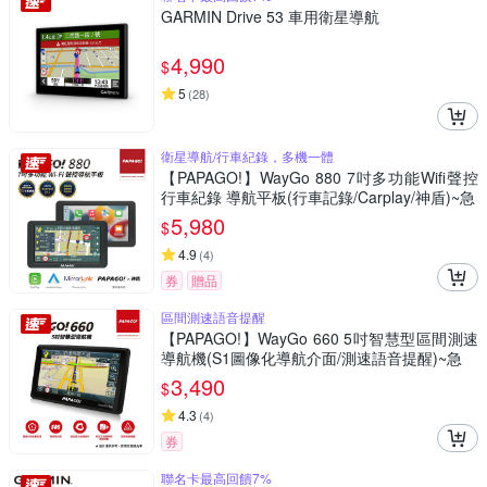
GARMIN Drive 53 車用衛星導航
4,990
$
5
(
28
)
衛星導航/行車紀錄，多機一體
【PAPAGO!】WayGo 880 7吋多功能Wifi聲控
行車紀錄 導航平板(行車記錄/Carplay/神盾)~急
5,980
$
4.9
(
4
)
券
贈品
區間測速語音提醒
【PAPAGO!】WayGo 660 5吋智慧型區間測速
導航機(S1圖像化導航介面/測速語音提醒)~急
3,490
$
4.3
(
4
)
券
聯名卡最高回饋7%