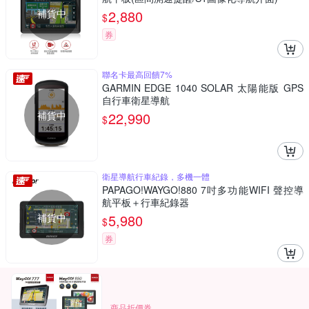
補貨中
2,880
$
券
聯名卡最高回饋7%
GARMIN EDGE 1040 SOLAR 太陽能版 GPS
自行車衛星導航
補貨中
22,990
$
衛星導航行車紀錄，多機一體
PAPAGO!WAYGO!880 7吋多功能WIFI 聲控導
航平板＋行車紀錄器
補貨中
5,980
$
券
商品折價券