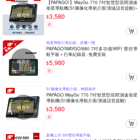
【PAPAGO!】WayGo 770 7吋智慧型區間測速
衛星導航機(S1圖像化導航介面/測速語音提醒)~
急
補貨中
3,580
$
券
衛星導航行車紀錄，多機一體
PAPAGO!WAYGO!880 7吋多功能WIFI 聲控導
航平板＋行車紀錄器 -免費安裝
補貨中
5,980
$
券
S1圖像化導航介面，輕鬆操作
PAPAGO WayGo 770 7吋智慧型區間測速衛星
導航機(S1圖像化導航介面/測速語音提醒)
補貨中
3,580
$
券
新機上市 5吋聲控導航平板