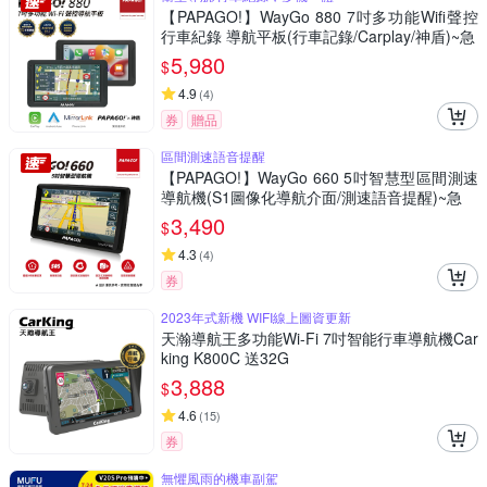
【PAPAGO!】WayGo 880 7吋多功能Wifi聲控
行車紀錄 導航平板(行車記錄/Carplay/神盾)~急
5,980
$
4.9
(
4
)
券
贈品
區間測速語音提醒
【PAPAGO!】WayGo 660 5吋智慧型區間測速
導航機(S1圖像化導航介面/測速語音提醒)~急
3,490
$
4.3
(
4
)
券
2023年式新機 WIFI線上圖資更新
天瀚導航王多功能Wi-Fi 7吋智能行車導航機Car
king K800C 送32G
3,888
$
4.6
(
15
)
券
無懼風雨的機車副駕