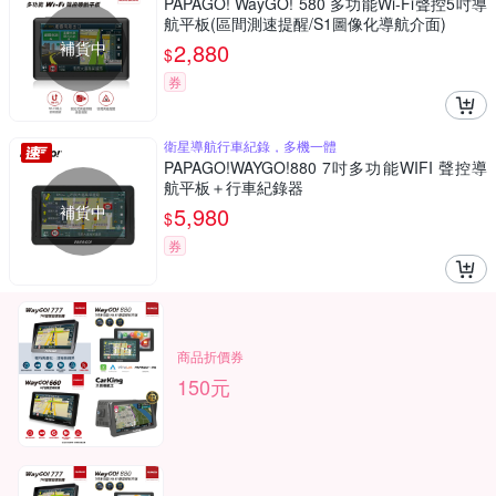
PAPAGO! WayGO! 580 多功能Wi-Fi聲控5吋導
航平板(區間測速提醒/S1圖像化導航介面)
補貨中
2,880
$
券
衛星導航行車紀錄，多機一體
PAPAGO!WAYGO!880 7吋多功能WIFI 聲控導
航平板＋行車紀錄器
補貨中
5,980
$
券
商品折價券
150元