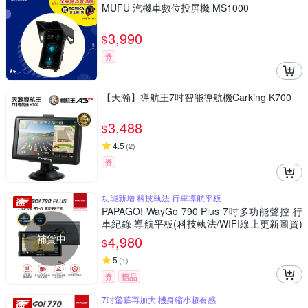
MUFU 汽機車數位投屏機 MS1000
3,990
$
券
【天瀚】導航王7吋智能導航機Carking K700
3,488
$
4.5
(
2
)
券
功能新增 科技執法 行車導航平板
PAPAGO! WayGo 790 Plus 7吋多功能聲控 行
車紀錄 導航平板(科技執法/WIFI線上更新圖資)
~急
補貨中
4,980
$
5
(
1
)
券
贈品
7吋螢幕再加大 機身縮小超有感