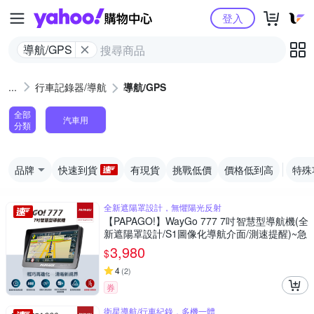
Yahoo購物中心
登入
導航/GPS
行車記錄器/導航
導航/GPS
全部
汽車用
分類
品牌
快速到貨
有現貨
挑戰低價
價格低到高
特殊
全新遮陽罩設計，無懼陽光反射
【PAPAGO!】WayGo 777 7吋智慧型導航機(全
新遮陽罩設計/S1圖像化導航介面/測速提醒)~急
3,980
$
4
(
2
)
券
衛星導航/行車紀錄，多機一體