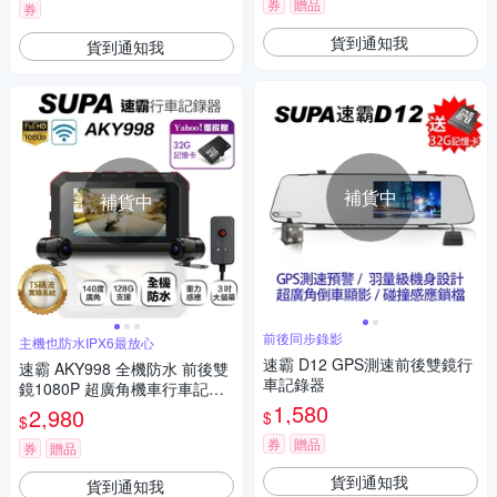
券
贈品
券
貨到通知我
貨到通知我
補貨中
補貨中
前後同步錄影
主機也防水IPX6最放心
速霸 D12 GPS測速前後雙鏡行
速霸 AKY998 全機防水 前後雙
車記錄器
鏡1080P 超廣角機車行車記錄
器
1,580
2,980
$
$
券
贈品
券
贈品
貨到通知我
貨到通知我