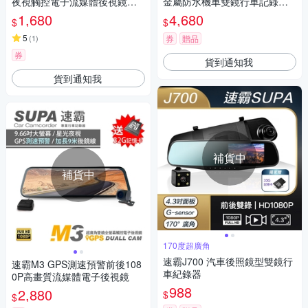
夜視觸控電子流媒體後視鏡行
金屬防水機車雙鏡行車記錄器-
車記錄器-快
快
1,680
4,680
$
$
5
(
1
)
券
贈品
券
貨到通知我
貨到通知我
補貨中
補貨中
170度超廣角
速霸J700 汽車後照鏡型雙鏡行
速霸M3 GPS測速預警前後108
車紀錄器
0P高畫質流媒體電子後視鏡
988
2,880
$
$