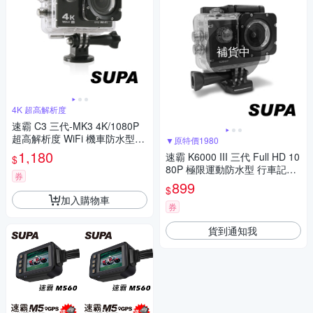
補貨中
4K 超高解析度
速霸 C3 三代-MK3 4K/1080P
超高解析度 WiFi 機車防水型行
▼原特價1980
車紀錄器
1,180
速霸 K6000 III 三代 Full HD 10
$
80P 極限運動防水型 行車記錄
券
器-急
899
$
加入購物車
券
貨到通知我