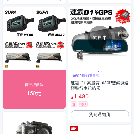
補貨中
1080P錄影高畫質
速霸 D1 高畫質1080P雙鏡測速
商品折價券
預警行車紀錄器
150元
1,480
$
券
贈品
貨到通知我