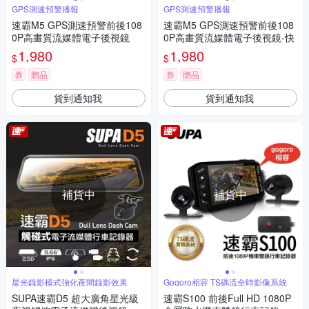
GPS測速預警播報
GPS測速預警播報
速霸M5 GPS測速預警前後108
速霸M5 GPS測速預警前後108
0P高畫質流媒體電子後視鏡
0P高畫質流媒體電子後視鏡-快
1,980
1,980
$
$
券
贈品
券
贈品
貨到通知我
貨到通知我
補貨中
補貨中
星光錄影模式強化夜間錄影效果
Gogoro相容 TS碼流全時影像系統
SUPA速霸D5 超大廣角星光級
速霸S100 前後Full HD 1080P