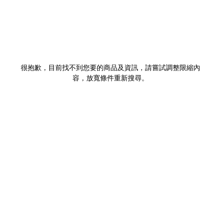
很抱歉，目前找不到您要的商品及資訊，請嘗試調整限縮內
容，放寬條件重新搜尋。