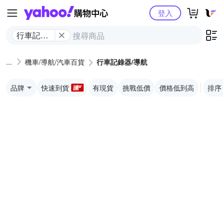
Yahoo購物中心
登入
行車記錄
器/導航
機車/導航/汽車百貨
行車記錄器/導航
品牌
快速到貨
有現貨
挑戰低價
價格低到高
排序