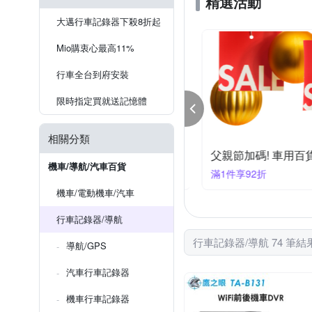
精選活動
大邁行車記錄器下殺8折起
Mio購衷心最高11%
行車全台到府安裝
限時指定買就送記憶體
相關分類
狂歡慶! 車用百貨結帳88折
父親節加碼! 車用百
機車/導航/汽車百貨
件享88折
滿1件享92折
機車/電動機車/汽車
行車記錄器/導航
行車記錄器/導航 74 筆結
導航/GPS
汽車行車記錄器
機車行車記錄器