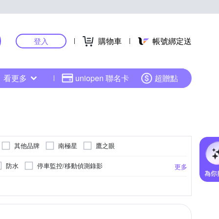
購物車
帳號綁定送
登入
看更多
uniopen 聯名卡
超贈點
其他品牌
南極星
鷹之眼
防水
停車監控/移動偵測錄影
更多
示器
車用工具組