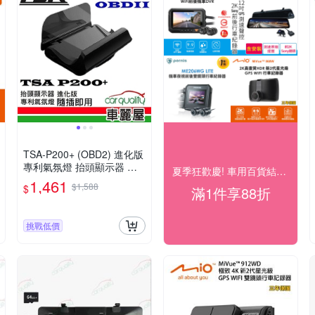
TSA-P200+ (OBD2) 進化版
專利氣氛燈 抬頭顯示器 最
夏季狂歡慶! 車用百貨結帳88折
高支援到時速300(車麗屋)
1,461
$1,588
$
滿1件享88折
挑戰低價