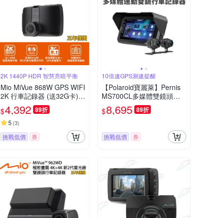
2K 1440P HDR 智慧亮暗平衡
10倍速GPS測速提醒
Mio MiVue 868W GPS WIFI
【Polaroid寶麗萊】Pernis
2K 行車記錄器 (送32G卡)行
MS700CL多媒體雙鏡頭行
車紀錄器
車記錄器 (Carplay 摩托車雙
4,392
8,695
89折
89折
$
$
鏡行車紀錄器)
5
(
3
)
挑戰低價
券
挑戰低價
券