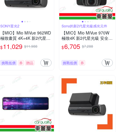
SONY星光2
Sony的新2代星光級感光元件
【MIO】Mio MiVue 962WD
【MIO】Mio MiVue 970W
極致畫質 4K+4K 新2代星光
極致4K 新2代星光級 安全預
級 雙鏡頭行車記錄器 送安
警九合一 GPS WIFI 行車記
11,029
6,705
$11,988
$7,288
$
$
裝
錄器 送安裝_車麗屋
挑戰低價
券
贈品
挑戰低價
券