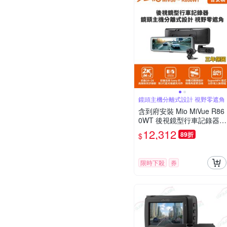
鏡頭主機分離式設計 視野零遮角
含到府安裝 Mio MiVue R86
0WT 後視鏡型行車記錄器
(室外)(送64G卡)行車紀錄器
12,312
89折
$
限時下殺
券