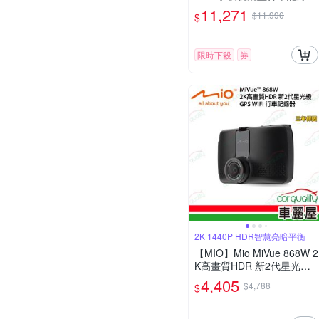
車內後鏡頭 鏡頭主機分離式
11,271
$11,990
$
設計 送安裝
限時下殺
券
2K 1440P HDR智慧亮暗平衡
【MIO】Mio MiVue 868W 2
K高畫質HDR 新2代星光級G
PS WIFI 行車記錄器 送安裝
4,405
$4,788
$