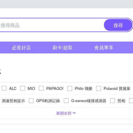
搜尋
必逛好店
刷卡/超取
會員專享
航
Philo 飛樂
Polaroid 寶麗萊
ALC
MIO
PAPAGO!
測速照相提示
GPS軌跡記錄
G-sensor碰撞感測器
照相
警
導航
後鏡頭型
車用多媒體主機
121-130度
機車用
141-150度
導航軟體
110度以下
GPS接收器
分離式
抬頭顯
1296P
展開全部