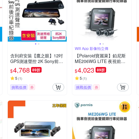
Wifi App 影像拍立傳
含到府安裝【鷹之眼】12吋
【Polaroid寶麗萊】鉑尼斯
GPS測速聲控 2K Sony前後
ME206WG LITE 夜視前後
鏡頭行車紀錄器-附64G卡 T
雙鏡頭 機車行車記錄器-內
4,768
4,023
89折
89折
$
$
A-B001 贈後鏡頭支架 行車
附32G卡 行車紀錄器
記錄器
5
5
(
1
)
(
1
)
挑戰低價
券
挑戰低價
券