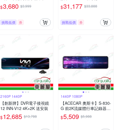
油電車通用 送安裝(車麗屋)
M最高功率LD 1對4_送安裝
3,680
31,177
$3,999
$33,888
$
$
(車麗屋)
挑戰低價
券
挑戰低價
券
2160P 1440P
1440P 1080P
【創新牌】DVR電子後視鏡
【ACECAR 奧斯卡】S-830-
12 INN-V12 4K+2K 送安裝
G 前2K流媒體行車記錄器
安裝費另計_車麗屋
12,685
5,509
$13,788
$5,988
$
$