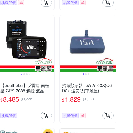
挑戰低價
券
挑戰低價
券
【SouthStar】反雷達 南極
抬頭顯示器TSA-A100X(OB
星 GPS-7688 觸控 液晶彩
D2)_送安裝(車麗屋)
屏分體測速器 安裝費另計
8,485
1,829
$9,222
$1,988
$
$
(車麗屋)
挑戰低價
挑戰低價
券