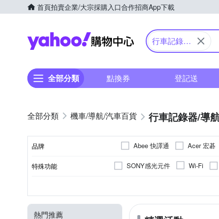
首頁
拍賣
企業/大宗採購入口
合作招商
App下載
Yahoo購物中心
行車記錄器/
導航
全部分類
點換券
登記送
行車記錄器/導
機車/導航/汽車百貨
Abee 快譯通
Acer 宏碁
品牌
SONY感光元件
Wi-Fi
特殊功能
品牌名稱
車道偏離預警
前車碰撞預
後視鏡型
131-140度
感測器
車用收納用品
單機型
161度以上
前
1080P
12V
2160P
1440P
行車記錄器類型
錄影模式
錄影角度
種類
額定電壓
熱門推薦