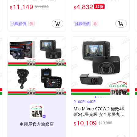
外後鏡頭)鏡頭主機分離式設
車記錄器 綽號骰子機-內附3
11,149
4,832
$11,988
89折
$
$
計 視野零遮角 安裝費另計_
2G卡 行車紀錄器
車麗屋
挑戰低價
券
挑戰低價
券
2160P1440P
Mio MiVue 970WD 極致4K
新2代星光級 安全預警九合
一 GPS WIFI 行車記錄器 安
10,109
$10,988
$
車麗屋官方旗艦店
裝費另計_車麗屋