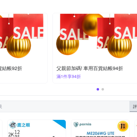
貨結帳92折
父親節加碼! 車用百貨結帳94折
滿1件享94折
果
評