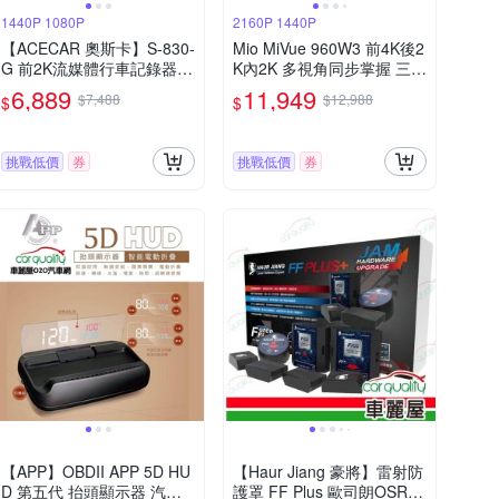
1440P 1080P
2160P 1440P
【ACECAR 奧斯卡】S-830-
Mio MiVue 960W3 前4K後2
G 前2K流媒體行車記錄器
K內2K 多視角同步掌握 三鏡
送安裝_車麗屋
頭行車記錄器 送安裝
6,889
11,949
$7,488
$12,988
$
$
挑戰低價
券
挑戰低價
券
【APP】OBDII APP 5D HU
【Haur Jiang 豪將】雷射防
D 第五代 抬頭顯示器 汽、
護罩 FF Plus 歐司朗OSRA