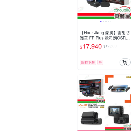
【Haur Jiang 豪將】雷射防
護罩 FF Plus 歐司朗OSRA
M最高功率LD 1對2_送安裝
17,940
$19,500
$
(車麗屋)
限時下殺
券