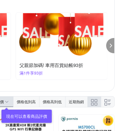
父親節加碼! 車用百貨結帳93折
滿1件享93折
價
價格低到高
價格高到低
近期熱銷