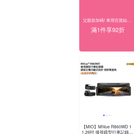
父親節加碼! 車用百貨結帳92折
滿1件享92折
【MIO】MiVue R860WD 1
1.26吋 後視鏡型行車記錄器