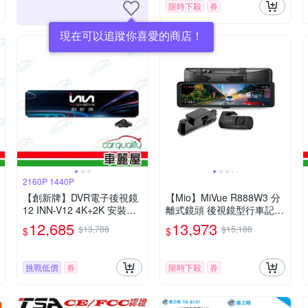
限時下殺
券
現在可以追蹤你喜愛的商店！
2160P 1440P
【創新牌】DVR電子後視鏡
【Mio】MiVue R888W3 分
12 INN-V12 4K+2K 安裝費
離式鏡頭 後視鏡型行車記錄
另計
器附記憶卡128G+主機保固
12,685
13,973
$13,788
$15,188
$
$
3年 送安裝
挑戰低價
券
限時下殺
券