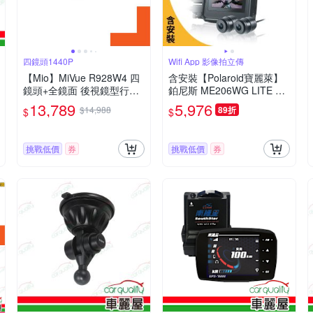
四鏡頭1440P
Wifi App 影像拍立傳
【Mio】MiVue R928W4 四
含安裝【Polaroid寶麗萊】
鏡頭+全鏡面 後視鏡型行車
鉑尼斯 ME206WG LITE 夜
記錄器 送安裝
視前後雙鏡頭 機車行車記錄
13,789
5,976
$14,988
89折
$
$
器-內附32G卡 行車紀錄器
挑戰低價
券
挑戰低價
券