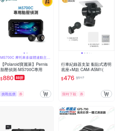
MS700C 摩托車多媒體連動主機
專用
【Polaroid寶麗萊】Pernis
行車紀錄器支架 黏貼式透明
胎壓偵測-MS700C專用
底座+M款 CAM-ASM1(
880
476
88折
$517
$
$
挑戰低價
券
限時下殺
券