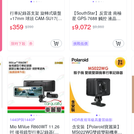
行車紀錄器支架 旋轉式吸盤
【SouthStar】反雷達 南極
+17mm 球頭 CAM-SU17(車
星 GPS-7688 觸控 液晶彩
麗屋)
屏分體測速器 送安裝(車麗
359
9,072
$390
$9,860
$
$
屋)
限時下殺
券
挑戰低價
1440P與1440P
HDR夜視等級高畫質錄影
Mio MiVue R860WT 11.26
含安裝【Polaroid寶麗萊】
吋 後視鏡型行車記錄器(車
MS022WG雙鏡雙顯機車行