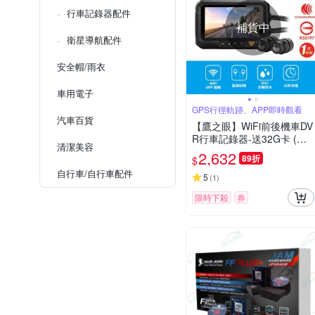
行車記錄器配件
補貨中
衛星導航配件
安全帽/雨衣
車用電子
GPS行徑軌跡、APP即時觀看
汽車百貨
【鷹之眼】WiFi前後機車DV
R行車記錄器-送32G卡 (國
清潔美容
家認證 一年保固)TA-B131
2,632
89折
$
行車紀錄器
自行車/自行車配件
5
(
1
)
限時下殺
券