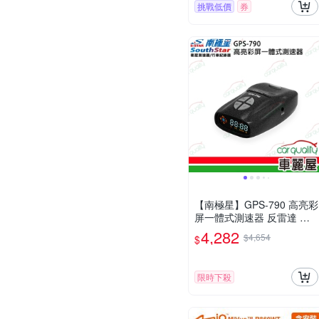
挑戰低價
券
【南極星】GPS-790 高亮彩
屏一體式測速器 反雷達 送
安裝(車麗屋)
4,282
$4,654
$
限時下殺