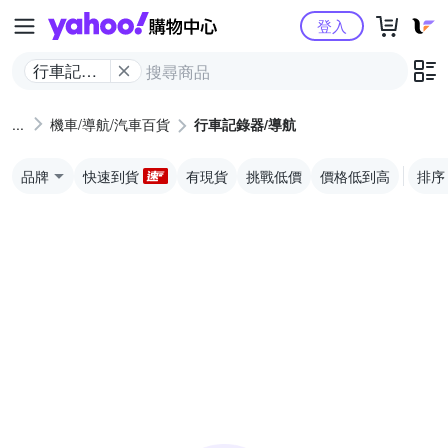
Yahoo購物中心
登入
行車記錄
器/導航
機車/導航/汽車百貨
行車記錄器/導航
品牌
快速到貨
有現貨
挑戰低價
價格低到高
排序