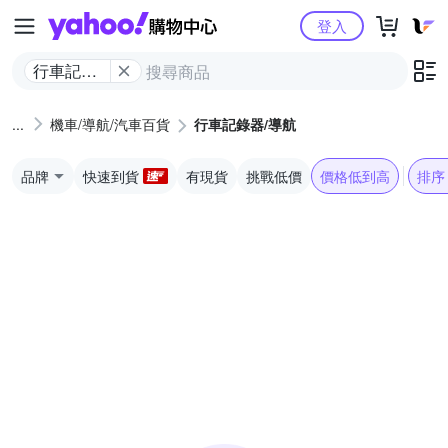
Yahoo購物中心
登入
行車記錄
器/導航
機車/導航/汽車百貨
行車記錄器/導航
品牌
快速到貨
有現貨
挑戰低價
價格低到高
排序