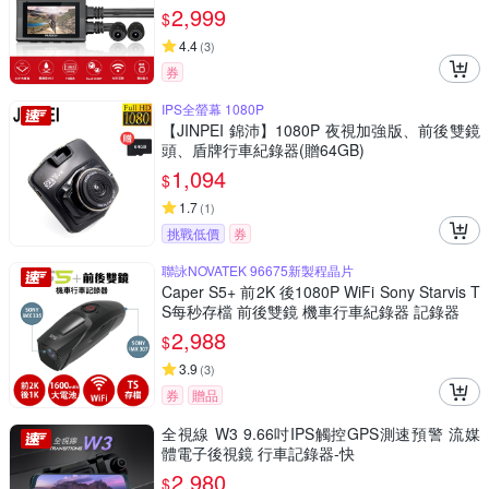
2,999
$
4.4
(
3
)
券
IPS全螢幕 1080P
【JINPEI 錦沛】1080P 夜視加強版、前後雙鏡
頭、盾牌行車紀錄器(贈64GB)
1,094
$
1.7
(
1
)
挑戰低價
券
聯詠NOVATEK 96675新製程晶片
Caper S5+ 前2K 後1080P WiFi Sony Starvis T
S每秒存檔 前後雙鏡 機車行車紀錄器 記錄器
2,988
$
3.9
(
3
)
券
贈品
全視線 W3 9.66吋IPS觸控GPS測速預警 流媒
體電子後視鏡 行車記錄器-快
2,980
$