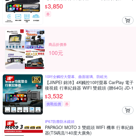
JD-17B
3,850
$
券
商品折價券
100元
10吋全觸控大螢幕、曲面玻璃、防眩光
【JINPEI 錦沛】4K觸控10吋螢幕 CarPlay 電子
後視鏡 行車紀錄器 WIFI 雙鏡頭 (贈64G) JD-1
8B
3,532
$
挑戰低價
券
IP67防塵防水鏡頭
PAPAGO! MOTO 3 雙鏡頭 WIFI 機車 行車紀錄
器(TS碼流/140度大廣角)