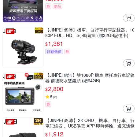
券
贈品
【JINPEI 錦沛】機車、自行車行車記錄器、10
80P FULL HD、5小時電量 (贈32GB記憶卡)
1,361
$
挑戰低價
券
【JINPEI 錦沛】雙1080P 機車 摩托車行車記錄
器 前後防水雙鏡頭 (贈64GB)
2,800
$
5
(
2
)
券
【JINPEI 錦沛】2K QHD、機車、自行車、行
車記錄器 、USB供電 APP 即時傳輸、邊充邊錄
(贈64GB)
1,912
$