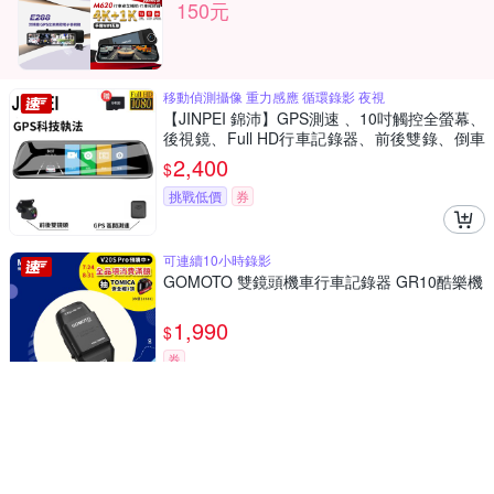
150元
移動偵測攝像 重力感應 循環錄影 夜視
【JINPEI 錦沛】GPS測速 、10吋觸控全螢幕、
後視鏡、Full HD行車記錄器、前後雙錄、倒車
顯影(贈64GB)
2,400
$
挑戰低價
券
可連續10小時錄影
GOMOTO 雙鏡頭機車行車記錄器 GR10酷樂機
1,990
$
券
【JINPEI 錦沛】四鏡頭、車前、車後、車內、
WIFI 即時傳輸 汽車行車記錄器(贈64GB )
3,431
$