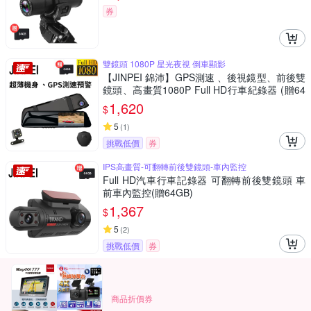
券
雙鏡頭 1080P 星光夜視 倒車顯影
【JINPEI 錦沛】GPS測速 、後視鏡型、前後雙
鏡頭、高畫質1080P Full HD行車紀錄器 (贈64
GB 記憶卡)
1,620
$
5
(
1
)
挑戰低價
券
IPS高畫質-可翻轉前後雙鏡頭-車內監控
Full HD汽車行車記錄器 可翻轉前後雙鏡頭 車
前車內監控(贈64GB)
1,367
$
5
(
2
)
挑戰低價
券
商品折價券