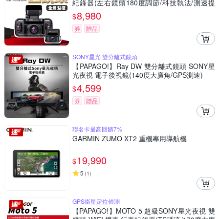
紀錄器(左右鏡頭180度調節/科技執法/測速提
醒)
8,980
$
券
贈品
SONY星光 雙分離式鏡頭
【PAPAGO!】Ray DW 雙分離式鏡頭 SONY星
光夜視 電子後視鏡(140度大廣角/GPS測速)
4,599
$
券
贈品
聯名卡最高回饋7%
GARMIN ZUMO XT2 重機專用導航機
19,990
$
5
(
1
)
GPS衛星定位偵測
【PAPAGO!】MOTO 5 超級SONY星光夜視 雙