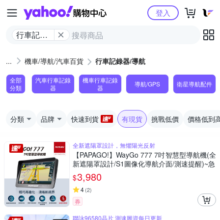
Yahoo購物中心
登入
行車記錄
器/導航
機車/導航/汽車百貨
行車記錄器/導航
全部
汽車行車記錄
機車行車記錄
導航/GPS
衛星導航配件
分類
器
器
分類
品牌
快速到貨
有現貨
挑戰低價
價格低到
全新遮陽罩設計，無懼陽光反射
【PAPAGO!】WayGo 777 7吋智慧型導航機(全
新遮陽罩設計/S1圖像化導航介面/測速提醒)~急
3,980
$
4
(
2
)
券
聯詠96580晶片 測速圖資每日更新