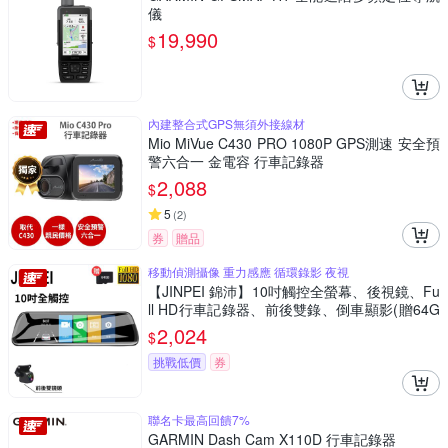
儀
19,990
$
內建整合式GPS無須外接線材
Mio MiVue C430 PRO 1080P GPS測速 安全預
警六合一 金電容 行車記錄器
2,088
$
5
(
2
)
券
贈品
移動偵測攝像 重力感應 循環錄影 夜視
【JINPEI 錦沛】10吋觸控全螢幕、後視鏡、Fu
ll HD行車記錄器、前後雙錄、倒車顯影(贈64G
B)
2,024
$
挑戰低價
券
聯名卡最高回饋7%
GARMIN Dash Cam X110D 行車記錄器