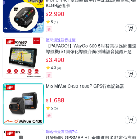
64GB記憶卡
2,990
$
5
(
1
)
券
區間測速語音提醒
【PAPAGO!】WayGo 660 5吋智慧型區間測速
導航機(S1圖像化導航介面/測速語音提醒)~急
3,490
$
4.3
(
4
)
券
Mio MiVue C430 1080P GPS行車記錄器
1,688
$
5
(
5
)
券
聯名卡最高回饋7%
GARMIN GPSMAP H1 全能進階多頻定位導航