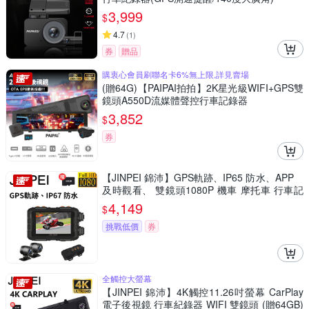
3,999
$
4.7
(
1
)
券
贈品
購衷心會員刷聯名卡6%無上限,詳見賣場
(贈64G)【PAIPAI拍拍】2K星光級WIFI+GPS雙
鏡頭A550D流媒體聲控行車記錄器
3,852
$
券
【JINPEI 錦沛】GPS軌跡、IP65 防水、APP
及時觀看、 雙鏡頭1080P 機車 摩托車 行車記
錄器 (贈64GB)
4,149
$
挑戰低價
券
全觸控大螢幕
【JINPEI 錦沛】4K觸控11.26吋螢幕 CarPlay
電子後視鏡 行車紀錄器 WIFI 雙鏡頭 (贈64GB)