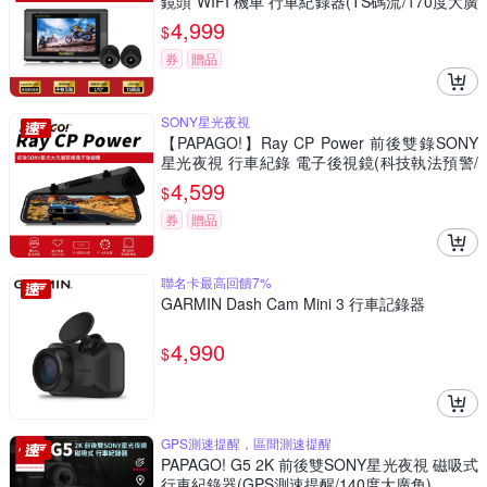
鏡頭 WIFI 機車 行車紀錄器(TS碼流/170度大廣
角/GPS衛星定位)
4,999
$
券
贈品
SONY星光夜視
【PAPAGO!】Ray CP Power 前後雙錄SONY
星光夜視 行車紀錄 電子後視鏡(科技執法預警/
GPS測速提醒/大光圈)
4,599
$
券
贈品
聯名卡最高回饋7%
GARMIN Dash Cam Mini 3 行車記錄器
4,990
$
GPS測速提醒，區間測速提醒
PAPAGO! G5 2K 前後雙SONY星光夜視 磁吸式
行車紀錄器(GPS測速提醒/140度大廣角)