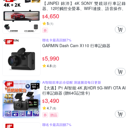
【JINPEI 錦沛】4K SONY 雙鏡頭行車記錄
器、12吋觸控全螢幕、WIFI連接、語音操作、
GPS測速 (贈64GB記憶卡)
4,650
$
5
(
1
)
券
聯名卡最高回饋7%
GARMIN Dash Cam X110 行車記錄器
5,990
$
4.8
(
2
)
AI智能前車起步提醒 測速圖資每日更新
【大邁】P1 AI智能 4K 真HDR 5G-WiFi OTA AI
行車記錄器 (贈64G記憶卡)
3,490
$
4.7
(
8
)
券
贈品
聯名卡最高回饋7%