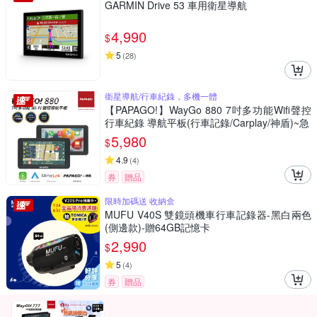
GARMIN Drive 53 車用衛星導航
4,990
$
5
(
28
)
衛星導航/行車紀錄，多機一體
【PAPAGO!】WayGo 880 7吋多功能Wifi聲控
行車紀錄 導航平板(行車記錄/Carplay/神盾)~急
5,980
$
4.9
(
4
)
券
贈品
限時加碼送 收納盒
MUFU V40S 雙鏡頭機車行車記錄器-黑白兩色
(側邊款)-贈64GB記憶卡
2,990
$
5
(
4
)
券
贈品