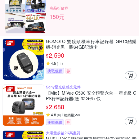
商品折價券
150元
GOMOTO 雙鏡頭機車行車記錄器 GR10酷樂
機-消光黑｜贈64GB記憶卡
2,590
$
4.5
(
11
)
挑戰低價
券
Sony星光級感光元件
【Mio】MiVue C590 安全預警六合一 星光級 G
PS行車記錄器(送-32G卡)-快
2,688
$
4.8
(
6
)
總銷量>50
挑戰低價
券
大電量前後2K高畫質
MUFU V40T雙鏡頭機車行車記錄器(頭頂款)-贈