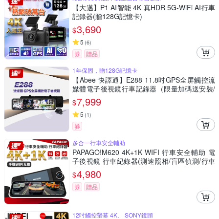
【大邁】P1 AI智能 4K 真HDR 5G-WiFi AI行車
記錄器(贈128G記憶卡)
3,690
$
5
(
6
)
券
贈品
1年保固，贈128G記憶卡
【Abee 快譯通】E288 11.8吋GPS全屏觸控流
媒體電子後視鏡行車記錄器（限量加碼送安裝/
SONY星光大光圈/科技執法/區間測速/贈128G
7,999
$
卡）
5
(
1
)
券
多合一行車安全輔助
PAPAGO!M620 4K+1K WIFI 行車安全輔助 電
子後視鏡 行車紀錄器(測速照相/盲區偵測/行車
記錄器)~急
4,980
$
券
贈品
12吋觸控螢幕 4K、 SONY鏡頭