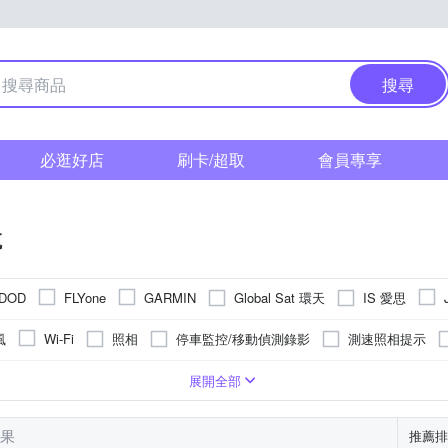
搜尋
必逛好店
刷卡/超取
會員專享
航
Global Sat 環天
IS 愛思
DOD
FLYone
GARMIN
PX 大通
PAIPAI 拍拍
Philo 飛樂
BASE
PAPAGO!
風
照相
停車監控/移動偵測錄影
測速照相提示
Wi-Fi
領先者
魔鷹
大邁
GPS測速
前車碰撞預警
車道偏離預警
可擴
ANT+
式
.9吋
行車燈
後視鏡型
141-150度
7吋以上
後鏡頭
螢幕型
121-130度
感測器
機車用
151-160度
轉接線
111-120度
電源線
110度以
720P
1296P
480P
展開全部
結果
推薦排