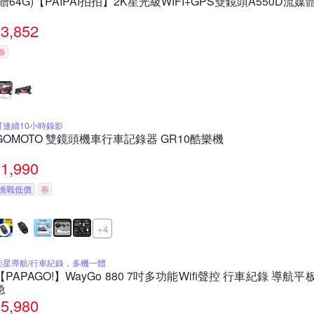
(贈64G)【PAIPAI拍拍】2K星光級WIFI+GPS雙鏡頭A550D
3,852
券
可連續10小時錄影
GOMOTO 雙鏡頭機車行車記錄器 GR10酷樂機
1,990
挑戰低價
券
+4
衛星導航/行車紀錄，多機一體
【PAPAGO!】WayGo 880 7吋多功能Wifi聲控 行車紀錄 導航平板(
急
5,980