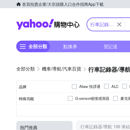
首頁
拍賣
企業/大宗採購入口
合作招商
App下載
Yahoo購物中心
行車記錄器/
導航
全部分類
點換券
登記送
行車記錄器/導
機車/導航/汽車百貨
Abee 快譯通
ALC
品牌
MIO
MUFU
NEXT
G-sensor碰撞感測器
麥克
特殊功能
品牌名稱
其他品牌
愛國者
EV值可調
GPS軌跡記錄
131-140度
前後鏡頭型
觸控式
5吋以下
GPS接收器
按鍵式
5-5.9吋
161度以上
單機型
背夾
聲控
6-6
自
1080P
1440P
2160P
錄影角度
行車記錄器類型
錄影模式
操作方式
螢幕尺寸
種類
行車記錄功能
喇叭
行車記錄器/導航 199 筆
熱門推薦