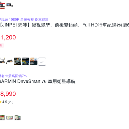
雙鏡頭 1080P 星光夜視 倒車顯影
【JINPEI 錦沛】後視鏡型、前後雙鏡頭、Full HD行車紀錄器(贈6
1,200
券
+5
聯名卡最高回饋7%
GARMIN DriveSmart 76 車用衛星導航
8,990
4.9
(
20
)