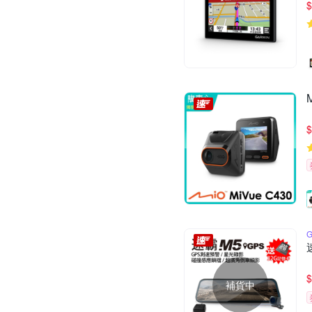
$
$
$
補貨中