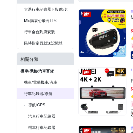
大邁行車記錄器下殺8折起
Mio購衷心最高11%
$
行車全台到府安裝
限時指定買就送記憶體
相關分類
機車/導航/汽車百貨
機車/電動機車/汽車
$
行車記錄器/導航
導航/GPS
汽車行車記錄器
機車行車記錄器