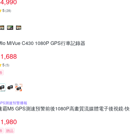
4,990
5
(
28
)
Mio MiVue C430 1080P GPS行車記錄器
1,688
5
(
5
)
券
GPS測速預警播報
速霸M5 GPS測速預警前後1080P高畫質流媒體電子後視鏡-快
1,980
券
贈品