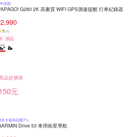
2年保固
PAPAGO! G280 2K 高畫質 WIFI GPS測速提醒 行車紀錄器
2,990
5
(
1
)
券
贈品
商品折價券
150元
聯名卡最高回饋7%
GARMIN Drive 53 車用衛星導航