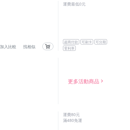
運費最低0元
超商付款
可刷卡
可分期
加入比較
找相似
零利率
更多活動商品
運費80元
滿480免運