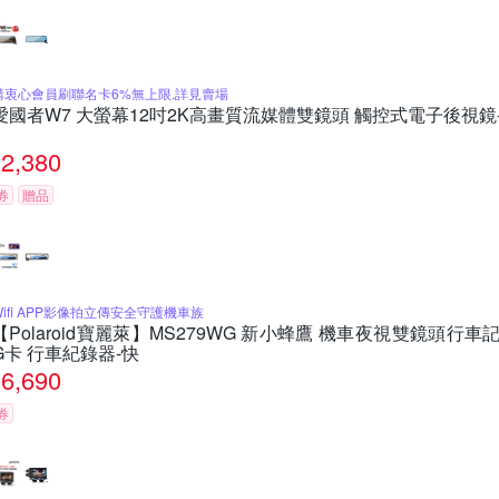
購衷心會員刷聯名卡6%無上限,詳見賣場
愛國者W7 大螢幕12吋2K高畫質流媒體雙鏡頭 觸控式電子後視鏡
2,380
券
贈品
Wifi APP影像拍立傳安全守護機車族
【Polaroid寶麗萊】MS279WG 新小蜂鷹 機車夜視雙鏡頭行車記
G卡 行車紀錄器-快
6,690
券