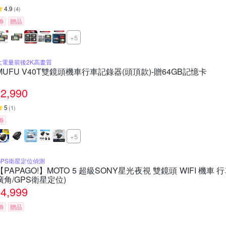
4.9
(
4
)
券
贈品
+5
大電量前後2K高畫質
MUFU V40T雙鏡頭機車行車記錄器(頭頂款)-贈64GB記憶卡
2,990
5
(
1
)
券
+5
GPS衛星定位偵測
【PAPAGO!】MOTO 5 超級SONY星光夜視 雙鏡頭 WIFI 機車 
廣角/GPS衛星定位)
4,999
券
贈品