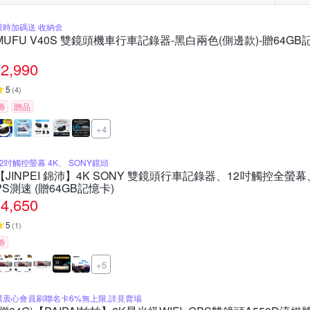
限時加碼送 收納盒
MUFU V40S 雙鏡頭機車行車記錄器-黑白兩色(側邊款)-贈64GB
2,990
5
(
4
)
券
贈品
+4
12吋觸控螢幕 4K、 SONY鏡頭
【JINPEI 錦沛】4K SONY 雙鏡頭行車記錄器、12吋觸控全螢
PS測速 (贈64GB記憶卡)
4,650
5
(
1
)
券
+5
購衷心會員刷聯名卡6%無上限,詳見賣場