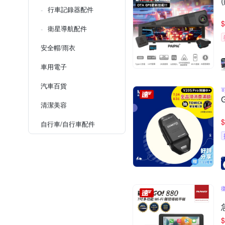
行車記錄器配件
$
衛星導航配件
安全帽/雨衣
車用電子
汽車百貨
清潔美容
$
自行車/自行車配件
$