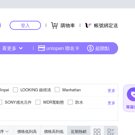
購物車
帳號綁定送
登入
看更多
uniopen 聯名卡
超贈點
LOOKING 錄得清
Jinpei
Manhattan
更多
Polaroid 寶麗萊
Supa 速霸
全視線
SONY感光元件
WDR寬動態
防水
更多
充胎壓
導航
疲勞駕駛提醒
下
序
價格低到高
價格高到低
近期熱銷