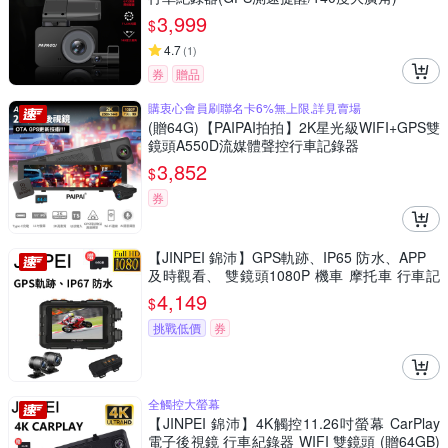
3,999
$
4.7
(
1
)
券
贈品
購衷心會員刷聯名卡6%無上限,詳見賣場
(贈64G)【PAIPAI拍拍】2K星光級WIFI+GPS雙
鏡頭A550D流媒體聲控行車記錄器
3,852
$
券
【JINPEI 錦沛】GPS軌跡、IP65 防水、APP
及時觀看、 雙鏡頭1080P 機車 摩托車 行車記
錄器 (贈64GB)
4,149
$
挑戰低價
券
全觸控大螢幕
【JINPEI 錦沛】4K觸控11.26吋螢幕 CarPlay
電子後視鏡 行車紀錄器 WIFI 雙鏡頭 (贈64GB)