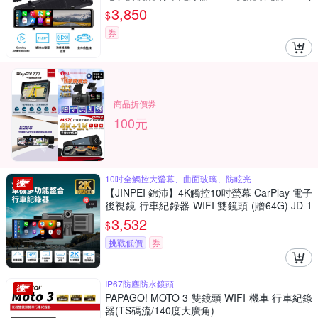
JD-17B
3,850
$
券
商品折價券
100元
10吋全觸控大螢幕、曲面玻璃、防眩光
【JINPEI 錦沛】4K觸控10吋螢幕 CarPlay 電子
後視鏡 行車紀錄器 WIFI 雙鏡頭 (贈64G) JD-1
8B
3,532
$
挑戰低價
券
IP67防塵防水鏡頭
PAPAGO! MOTO 3 雙鏡頭 WIFI 機車 行車紀錄
器(TS碼流/140度大廣角)