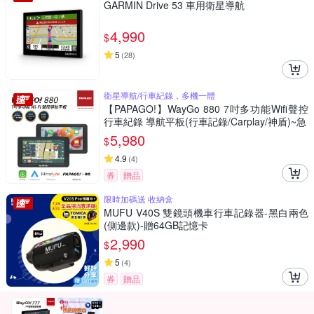
GARMIN Drive 53 車用衛星導航
4,990
$
5
(
28
)
衛星導航/行車紀錄，多機一體
【PAPAGO!】WayGo 880 7吋多功能Wifi聲控
行車紀錄 導航平板(行車記錄/Carplay/神盾)~急
5,980
$
4.9
(
4
)
券
贈品
限時加碼送 收納盒
MUFU V40S 雙鏡頭機車行車記錄器-黑白兩色
(側邊款)-贈64GB記憶卡
2,990
$
5
(
4
)
券
贈品