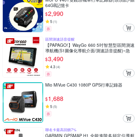
64GB記憶卡
2,990
$
5
(
1
)
券
區間測速語音提醒
【PAPAGO!】WayGo 660 5吋智慧型區間測速
導航機(S1圖像化導航介面/測速語音提醒)~急
3,490
$
4.3
(
4
)
券
Mio MiVue C430 1080P GPS行車記錄器
1,688
$
5
(
5
)
券
聯名卡最高回饋7%
GARMIN GPSMAP H1 全能進階多頻定位導航