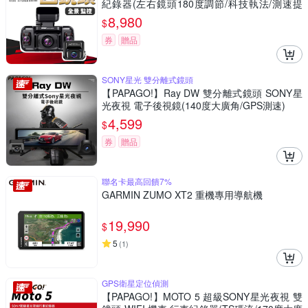
紀錄器(左右鏡頭180度調節/科技執法/測速提
醒)
8,980
$
券
贈品
SONY星光 雙分離式鏡頭
【PAPAGO!】Ray DW 雙分離式鏡頭 SONY星
光夜視 電子後視鏡(140度大廣角/GPS測速)
4,599
$
券
贈品
聯名卡最高回饋7%
GARMIN ZUMO XT2 重機專用導航機
19,990
$
5
(
1
)
GPS衛星定位偵測
【PAPAGO!】MOTO 5 超級SONY星光夜視 雙