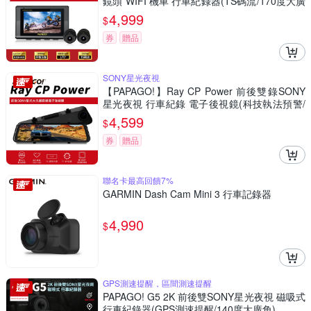
鏡頭 WIFI 機車 行車紀錄器(TS碼流/170度大廣
角/GPS衛星定位)
4,999
$
券
贈品
SONY星光夜視
【PAPAGO!】Ray CP Power 前後雙錄SONY
星光夜視 行車紀錄 電子後視鏡(科技執法預警/
GPS測速提醒/大光圈)
4,599
$
券
贈品
聯名卡最高回饋7%
GARMIN Dash Cam Mini 3 行車記錄器
4,990
$
GPS測速提醒，區間測速提醒
PAPAGO! G5 2K 前後雙SONY星光夜視 磁吸式
行車紀錄器(GPS測速提醒/140度大廣角)