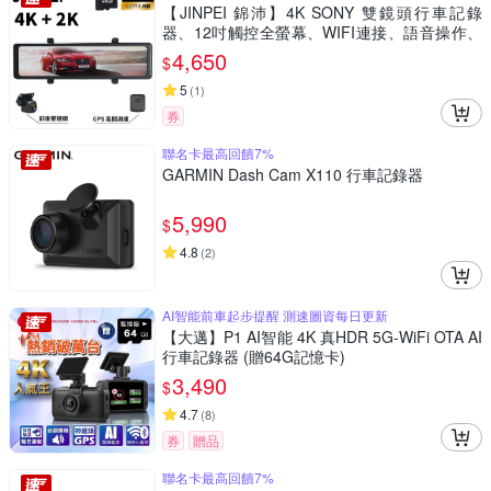
【JINPEI 錦沛】4K SONY 雙鏡頭行車記錄
器、12吋觸控全螢幕、WIFI連接、語音操作、
GPS測速 (贈64GB記憶卡)
4,650
$
5
(
1
)
券
聯名卡最高回饋7%
GARMIN Dash Cam X110 行車記錄器
5,990
$
4.8
(
2
)
AI智能前車起步提醒 測速圖資每日更新
【大邁】P1 AI智能 4K 真HDR 5G-WiFi OTA AI
行車記錄器 (贈64G記憶卡)
3,490
$
4.7
(
8
)
券
贈品
聯名卡最高回饋7%