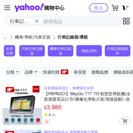
Yahoo購物中心
登入
行車記錄
器/導航
機車/導航/汽車百貨
行車記錄器/導航
全部
汽車行車記錄
機車行車記錄
行車記錄器配
導航/GPS
分類
器
器
件
分類
品牌
快速到貨
有現貨
挑戰低價
價格低到
全新遮陽罩設計，無懼陽光反射
【PAPAGO!】WayGo 777 7吋智慧型導航機(全
新遮陽罩設計/S1圖像化導航介面/測速提醒)~急
3,980
$
4
(
2
)
券
聯詠96580晶片 測速圖資每日更新