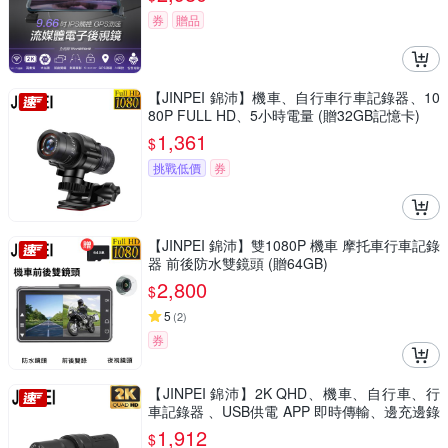
券
贈品
【JINPEI 錦沛】機車、自行車行車記錄器、10
80P FULL HD、5小時電量 (贈32GB記憶卡)
1,361
$
挑戰低價
券
【JINPEI 錦沛】雙1080P 機車 摩托車行車記錄
器 前後防水雙鏡頭 (贈64GB)
2,800
$
5
(
2
)
券
【JINPEI 錦沛】2K QHD、機車、自行車、行
車記錄器 、USB供電 APP 即時傳輸、邊充邊錄
(贈64GB)
1,912
$