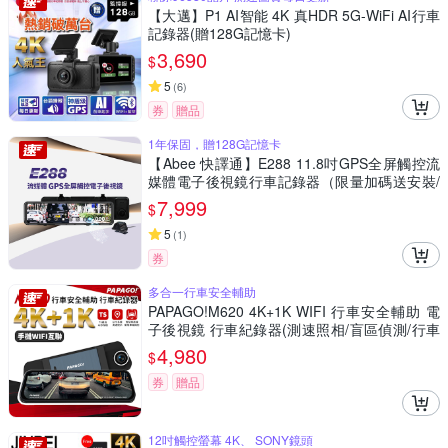
【大邁】P1 AI智能 4K 真HDR 5G-WiFi AI行車
記錄器(贈128G記憶卡)
3,690
$
5
(
6
)
券
贈品
1年保固，贈128G記憶卡
【Abee 快譯通】E288 11.8吋GPS全屏觸控流
媒體電子後視鏡行車記錄器（限量加碼送安裝/
SONY星光大光圈/科技執法/區間測速/贈128G
7,999
$
卡）
5
(
1
)
券
多合一行車安全輔助
PAPAGO!M620 4K+1K WIFI 行車安全輔助 電
子後視鏡 行車紀錄器(測速照相/盲區偵測/行車
記錄器)~急
4,980
$
券
贈品
12吋觸控螢幕 4K、 SONY鏡頭