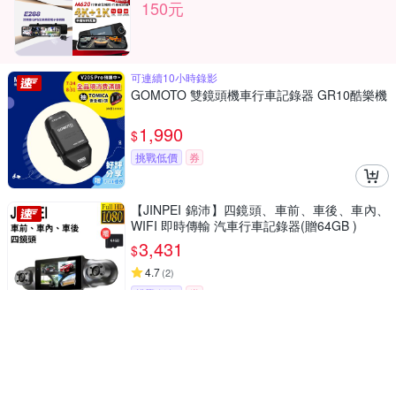
150元
可連續10小時錄影
GOMOTO 雙鏡頭機車行車記錄器 GR10酷樂機
1,990
$
挑戰低價
券
【JINPEI 錦沛】四鏡頭、車前、車後、車內、
WIFI 即時傳輸 汽車行車記錄器(贈64GB )
3,431
$
4.7
(
2
)
挑戰低價
券
迷你隱藏 - 星光夜視 -手機APP
【JINPEI 錦沛】Full HD 迷你隱藏行車記錄
器、WIFI即時觀看(贈64GB)
1,350