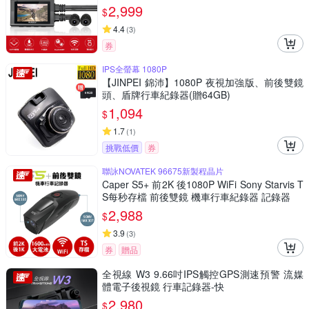
2,999
$
4.4
(
3
)
券
IPS全螢幕 1080P
【JINPEI 錦沛】1080P 夜視加強版、前後雙鏡
頭、盾牌行車紀錄器(贈64GB)
1,094
$
1.7
(
1
)
挑戰低價
券
聯詠NOVATEK 96675新製程晶片
Caper S5+ 前2K 後1080P WiFi Sony Starvis T
S每秒存檔 前後雙鏡 機車行車紀錄器 記錄器
2,988
$
3.9
(
3
)
券
贈品
全視線 W3 9.66吋IPS觸控GPS測速預警 流媒
體電子後視鏡 行車記錄器-快
2,980
$