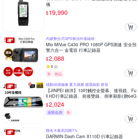
儀
19,990
$
內建整合式GPS無須外接線材
Mio MiVue C430 PRO 1080P GPS測速 安全預
警六合一 金電容 行車記錄器
2,088
$
5
(
2
)
券
贈品
移動偵測攝像 重力感應 循環錄影 夜視
【JINPEI 錦沛】10吋觸控全螢幕、後視鏡、Fu
ll HD行車記錄器、前後雙錄、倒車顯影(贈64G
B)
2,024
$
挑戰低價
券
聯名卡最高回饋7%
GARMIN Dash Cam X110D 行車記錄器