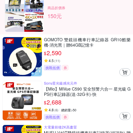
商品折價券
150元
GOMOTO 雙鏡頭機車行車記錄器 GR10酷樂
機-消光黑｜贈64GB記憶卡
2,590
$
4.5
(
11
)
挑戰低價
券
Sony星光級感光元件
【Mio】MiVue C590 安全預警六合一 星光級 G
PS行車記錄器(送-32G卡)-快
2,688
$
4.8
(
6
)
總銷量>50
挑戰低價
券
大電量前後2K高畫質
MUFU V40T雙鏡頭機車行車記錄器(頭頂款)-贈