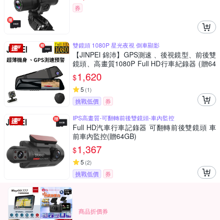
券
雙鏡頭 1080P 星光夜視 倒車顯影
【JINPEI 錦沛】GPS測速 、後視鏡型、前後雙
鏡頭、高畫質1080P Full HD行車紀錄器 (贈64
GB 記憶卡)
1,620
$
5
(
1
)
挑戰低價
券
IPS高畫質-可翻轉前後雙鏡頭-車內監控
Full HD汽車行車記錄器 可翻轉前後雙鏡頭 車
前車內監控(贈64GB)
1,367
$
5
(
2
)
挑戰低價
券
商品折價券