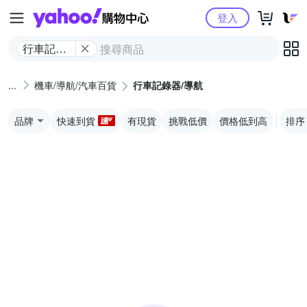
Yahoo購物中心
登入
行車記錄
器/導航
機車/導航/汽車百貨
行車記錄器/導航
品牌
快速到貨
有現貨
挑戰低價
價格低到高
排序