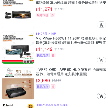
車記錄器 車內後鏡頭 鏡頭主機分離式設計 送安
裝
11,271
$
$
11,990
限時下殺
券
1440P與1440P
Mio MiVue R860WT 11.26吋 後視鏡型行車記
錄器(車外後鏡頭)鏡頭主機分離式設計 視野零
遮角 安裝費另計_車麗屋
11,149
$
$
11,988
挑戰低價
券
【APP】OBDII APP 5D HUD 第五代 抬頭顯示
器 汽、油電車通用 送安裝(車麗屋)
3,680
$
$
3,999
挑戰低價
券
HDR夜視等級高畫質錄影