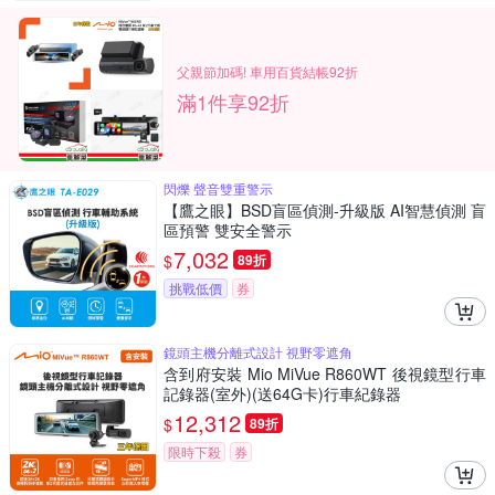
父親節加碼! 車用百貨結帳92折
滿1件享92折
閃爍 聲音雙重警示
【鷹之眼】BSD盲區偵測-升級版 AI智慧偵測 盲
區預警 雙安全警示
7,032
$
89折
挑戰低價
券
鏡頭主機分離式設計 視野零遮角
含到府安裝 Mio MiVue R860WT 後視鏡型行車
記錄器(室外)(送64G卡)行車紀錄器
12,312
$
89折
限時下殺
券