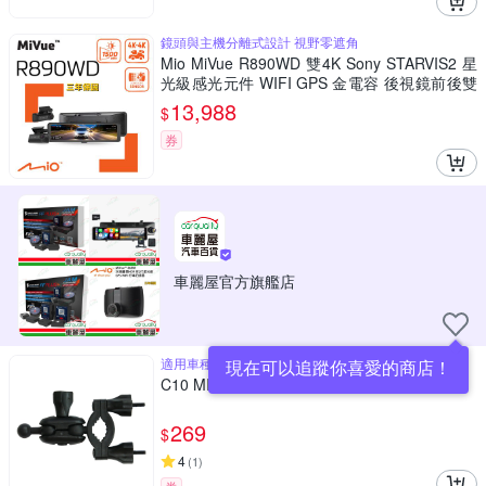
鏡頭與主機分離式設計 視野零遮角
Mio MiVue R890WD 雙4K Sony STARVIS2 星
光級感光元件 WIFI GPS 金電容 後視鏡前後雙
鏡 行車記錄器 行車紀錄器(送128G U3+靜靜貼
13,988
$
+耳機)
券
車麗屋官方旗艦店
適用車種最多
現在可以追蹤你喜愛的商店！
C10 MIO 6/7/8/C系列 兩段式後視鏡支架
269
$
4
(
1
)