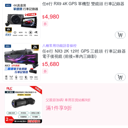
任e行 RX9 4K GPS 單機型 雙鏡頭 行車記錄器
4,980
$
券
八種常用功能語音操控
任e行 NX3 2K 12吋 GPS 三鏡頭 行車記錄器
電子後視鏡 (前後+車內三錄影)
5,680
$
券
父親節加碼! 車用百貨結帳9折
滿1件享9折