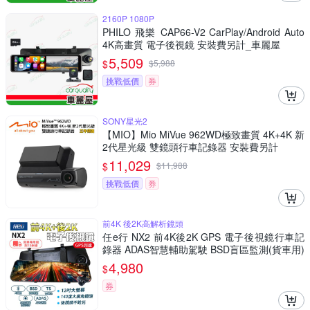
2160P 1080P
PHILO 飛樂 CAP66-V2 CarPlay/Android Auto
4K高畫質 電子後視鏡 安裝費另計_車麗屋
5,509
$
$
5,988
挑戰低價
券
SONY星光2
【MIO】Mio MiVue 962WD極致畫質 4K+4K 新
2代星光級 雙鏡頭行車記錄器 安裝費另計
11,029
$
$
11,988
挑戰低價
券
前4K 後2K高解析鏡頭
任e行 NX2 前4K後2K GPS 電子後視鏡行車記
錄器 ADAS智慧輔助駕駛 BSD盲區監測(貨車用)
4,980
$
券