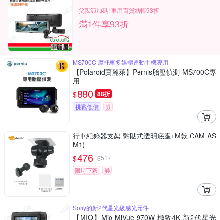
父親節加碼! 車用百貨結帳93折
滿1件享93折
MS700C 摩托車多媒體連動主機專用
【Polaroid寶麗萊】Pernis胎壓偵測-MS700C專
用
880
$
88折
挑戰低價
券
行車紀錄器支架 黏貼式透明底座+M款 CAM-AS
M1(
476
$
$
517
限時下殺
券
Sony的新2代星光級感光元件
【MIO】Mio MiVue 970W 極致4K 新2代星光