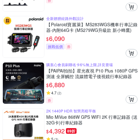
券
全新翅膀紋路外觀設計
【Polaroid寶麗萊】MS283WGS機車行車記錄
器-內附64G卡 (MS279WG升級款 新小蜂鷹)
6,090
$
挑戰低價
券
購衷心會員刷聯名卡6%無上限,詳見賣場
【PAIPAI拍拍】星光夜視 P10 Plus 1080P GPS
測速 全屏觸控 流媒體電子後視鏡行車紀錄器
6,880
$
4.7
(
2
)
券
2K 1440P HDR 智慧亮暗平衡
Mio MiVue 868W GPS WIFI 2K 行車記錄器 (送
32G卡)行車紀錄器
4,392
$
89折
5
(
3
)