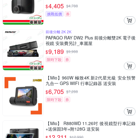
4,405
$
$
4,788
挑戰低價
券
前後分離 2K 2K
PAPAGO RAY DW2 Plus 前後分離雙2K 電子後
視鏡 安裝費另計_車麗屋
9,189
$
$
9,988
限時下殺
券
【Mio】960W 極致4K 新2代星光級 安全預警
九合一 GPS WIFI 行車記錄器 送安裝
6,705
$
$
7,288
限時下殺
券
【Mio】 R880WD 11.26吋 後視鏡型行車記錄
+送保固3年+附128G 送安裝
12,211
$
$
12,990