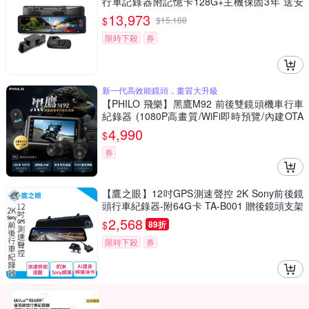
行車記錄器附記憶卡128G+主機保固3年 送安
裝
13,973
$
$
15,188
限時下殺
券
新一代高效能鏡頭，畫質大升級
【PHILO 飛樂】黑鷹M92 前後雙鏡頭機車行車
紀錄器 (1080P高畫質/WiFi即時預覽/內建OTA
線上升級/傾倒鎖檔/贈64G記憶卡)
4,990
$
券
【鷹之眼】12吋GPS測速聲控 2K Sony前後鏡
頭行車紀錄器-附64G卡 TA-B001 贈後鏡頭支架
行車記錄器
2,568
$
89折
限時下殺
券