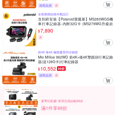
挑戰低價
券
全新翅膀紋路外觀設計
含到府安裝【Polaroid寶麗萊】MS283WGS機
車行車記錄器-內附32G卡 (MS279WG升級款
新小蜂鷹)
7,890
$
券
前4K 後4K 極致畫質同步錄影
Mio MiVue 962WD 前4K+後4K雙鏡頭行車記錄
器(送128G卡)行車紀錄器
10,552
$
89折
挑戰低價
券
夏季狂歡慶! 車用百貨結帳88折
滿1件享88折