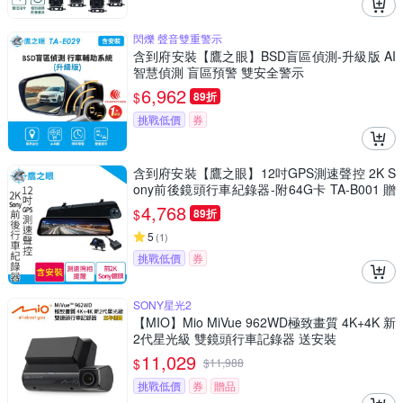
閃爍 聲音雙重警示
含到府安裝【鷹之眼】BSD盲區偵測-升級版 AI
智慧偵測 盲區預警 雙安全警示
6,962
$
89折
挑戰低價
券
含到府安裝【鷹之眼】12吋GPS測速聲控 2K S
ony前後鏡頭行車紀錄器-附64G卡 TA-B001 贈
後鏡頭支架 行車記錄器
4,768
$
89折
5
(
1
)
挑戰低價
券
SONY星光2
【MIO】Mio MiVue 962WD極致畫質 4K+4K 新
2代星光級 雙鏡頭行車記錄器 送安裝
11,029
$
$
11,988
挑戰低價
券
贈品