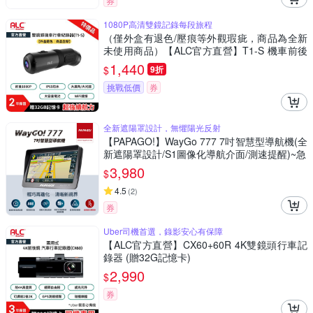
券
1080P高清雙鏡記錄每段旅程
（僅外盒有退色/壓痕等外觀瑕疵，商品為全新
未使用商品）【ALC官方直營】T1-S 機車前後
雙鏡頭行車記錄器 (贈32G記憶卡)
1,440
$
9折
挑戰低價
券
全新遮陽罩設計，無懼陽光反射
【PAPAGO!】WayGo 777 7吋智慧型導航機(全
新遮陽罩設計/S1圖像化導航介面/測速提醒)~急
3,980
$
4.5
(
2
)
券
Uber司機首選，錄影安心有保障
【ALC官方直營】CX60+60R 4K雙鏡頭行車記
錄器 (贈32G記憶卡)
2,990
$
券