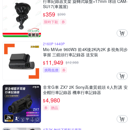
行車紀錄器支架 旋轉式吸盤+17mm 球頭 CAM-
SU17(車麗屋)
359
$
$
390
限時下殺
券
2160P 1440P
Mio MiVue 960W3 前4K後2K內2K 多視角同步
掌握 三鏡頭行車記錄器 送安裝
11,949
$
$
12,988
挑戰低價
券
非常G車 ZX7 2K Sony高畫質鏡頭 6人對講 安
全帽行車記錄器 機車行車記錄器
4,980
$
券
贈品
4及2K 無線下載影片更新