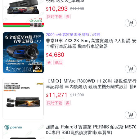
視鏡 送安裝_車麗屋
10,293
$
$
11,188
限時下殺
券
2000mAh高容量電池 續航力超長
非常G車 ZX3 2K Sony高畫質鏡頭 2人對講 安
全帽行車記錄器 機車行車記錄器
4,680
$
券
贈品
【MIO】MiVue R860WD 11.26吋 後視鏡型行
車記錄器 車內後鏡頭 鏡頭主機分離式設計 搭6
4G 安裝費另計
11,271
$
$
11,990
限時下殺
券
加購品 Polaroid 寶麗萊 PERNIS 鉑尼斯 MS70
0C專用 BSD盲點偵測雷達(車麗屋)