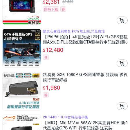
2,381
$
$
2,588
限時下殺
券
購衷心會員刷聯名卡6%無上限,詳見賣場
【PAIPAI拍拍】4K星光級12吋WIFI+GPS雙鏡
頭A550D PLUS流媒體OTA聲控行車記錄器(贈6
4GB專用卡)
12,480
$
券
路易視 GX6 1080P GPS測速警報 雙鏡頭 後視
鏡行車記錄器
1,980
$
券
2K 1440P HDR智慧亮暗平衡
【MIO】Mio MiVue 868W 2K高畫質HDR 新2
代星光級GPS WIFI 行車記錄器 送安裝