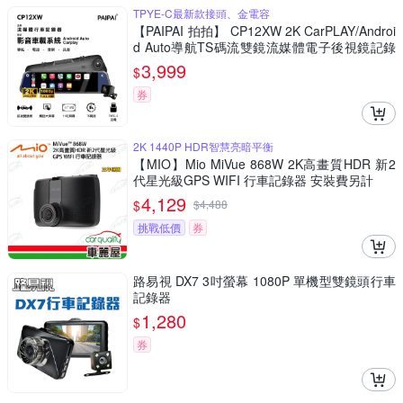
TPYE-C最新款接頭、金電容
【PAIPAI 拍拍】 CP12XW 2K CarPLAY/Androi
d Auto導航TS碼流雙鏡流媒體電子後視鏡記錄
器(贈64GB)
3,999
$
券
2K 1440P HDR智慧亮暗平衡
【MIO】Mio MiVue 868W 2K高畫質HDR 新2
代星光級GPS WIFI 行車記錄器 安裝費另計
4,129
$
$
4,488
挑戰低價
券
路易視 DX7 3吋螢幕 1080P 單機型雙鏡頭行車
記錄器
1,280
$
券