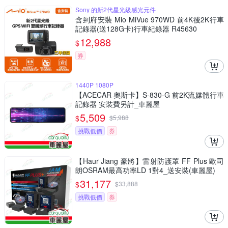
Sony 的新2代星光級感光元件
含到府安裝 Mio MiVue 970WD 前4K後2K行車
記錄器(送128G卡)行車紀錄器 R45630
12,988
$
券
1440P 1080P
【ACECAR 奧斯卡】S-830-G 前2K流媒體行車
記錄器 安裝費另計_車麗屋
5,509
$
$
5,988
挑戰低價
券
【Haur Jiang 豪將】雷射防護罩 FF Plus 歐司
朗OSRAM最高功率LD 1對4_送安裝(車麗屋)
31,177
$
$
33,888
挑戰低價
券