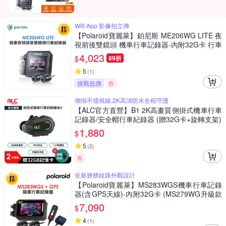
Wifi App 影像拍立傳
【Polaroid寶麗萊】鉑尼斯 ME206WG LITE 夜
視前後雙鏡頭 機車行車記錄器-內附32G卡 行車
紀錄器
4,023
$
89折
5
(
1
)
挑戰低價
券
側掛不擋視線,2K高清防水全程守護
【ALC官方直營】B1 2K高畫質側掛式機車行車
記錄器/安全帽行車紀錄器 (贈32G卡+旋轉支架)
1,880
$
5
(
2
)
券
全新翅膀紋路外觀設計
【Polaroid寶麗萊】MS283WGS機車行車記錄
器(含GPS天線)-內附32G卡 (MS279WG升級款
新小蜂鷹)
7,090
$
4
(
1
)