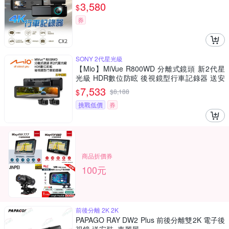
3,580
$
券
SONY 2代星光級
【Mio】MiVue R800WD 分離式鏡頭 新2代星
光級 HDR數位防眩 後視鏡型行車記錄器 送安
裝
7,533
$
$
8,188
挑戰低價
券
商品折價券
100元
前後分離 2K 2K
PAPAGO RAY DW2 Plus 前後分離雙2K 電子後