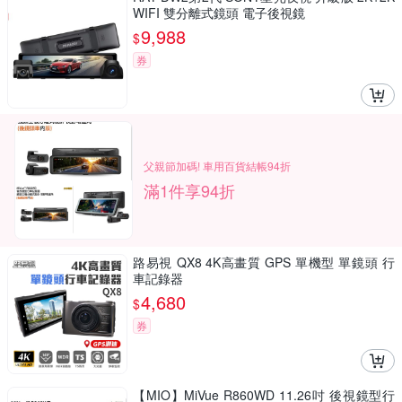
WIFI 雙分離式鏡頭 電子後視鏡
9,988
$
券
父親節加碼! 車用百貨結帳94折
滿1件享94折
路易視 QX8 4K高畫質 GPS 單機型 單鏡頭 行
車記錄器
4,680
$
券
【MIO】MiVue R860WD 11.26吋 後視鏡型行