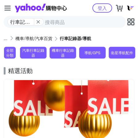
Yahoo購物中心
登入
行車記錄
器/導航
機車/導航/汽車百貨
行車記錄器/導航
全部
汽車行車記錄
機車行車記錄
導航/GPS
衛星導航配件
分類
器
器
精選活動