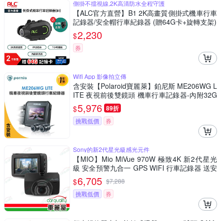
側掛不擋視線,2K高清防水全程守護
【ALC官方直營】B1 2K高畫質側掛式機車行車
記錄器/安全帽行車紀錄器 (贈64G卡+旋轉支架)
2,230
$
券
Wifi App 影像拍立傳
含安裝【Polaroid寶麗萊】鉑尼斯 ME206WG L
ITE 夜視前後雙鏡頭 機車行車記錄器-內附32G
卡 行車紀錄器
5,976
$
89折
挑戰低價
券
Sony的新2代星光級感光元件
【MIO】Mio MiVue 970W 極致4K 新2代星光
級 安全預警九合一 GPS WIFI 行車記錄器 送安
裝_車麗屋
6,705
$
$
7,288
挑戰低價
券