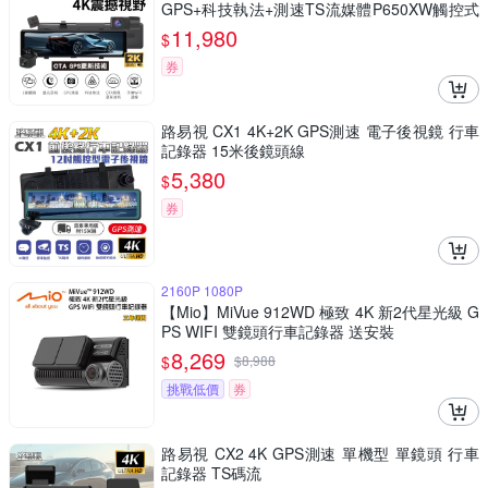
GPS+科技執法+測速TS流媒體P650XW觸控式
行車紀錄器(贈64G+AR序號卡1年)
11,980
$
券
路易視 CX1 4K+2K GPS測速 電子後視鏡 行車
記錄器 15米後鏡頭線
5,380
$
券
2160P 1080P
【Mio】MiVue 912WD 極致 4K 新2代星光級 G
PS WIFI 雙鏡頭行車記錄器 送安裝
8,269
$
$
8,988
挑戰低價
券
路易視 CX2 4K GPS測速 單機型 單鏡頭 行車
記錄器 TS碼流