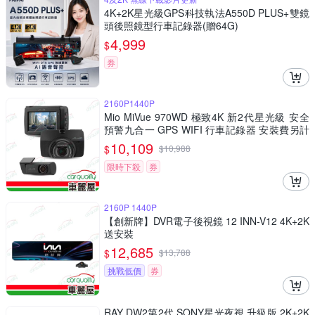
4K+2K星光級GPS科技執法A550D PLUS+雙鏡
頭後照鏡型行車記錄器(贈64G)
4,999
$
券
2160P1440P
Mio MiVue 970WD 極致4K 新2代星光級 安全
預警九合一 GPS WIFI 行車記錄器 安裝費另計
_車麗屋
10,109
$
$
10,988
限時下殺
券
2160P 1440P
【創新牌】DVR電子後視鏡 12 INN-V12 4K+2K
送安裝
12,685
$
$
13,788
挑戰低價
券
RAY DW2第2代 SONY星光夜視 升級版 2K+2K