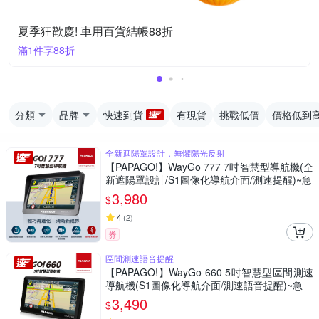
夏季狂歡慶! 車用百貨結帳88折
滿1件享88折
分類
品牌
快速到貨
有現貨
挑戰低價
價格低到
全新遮陽罩設計，無懼陽光反射
【PAPAGO!】WayGo 777 7吋智慧型導航機(全
新遮陽罩設計/S1圖像化導航介面/測速提醒)~急
3,980
$
4
(
2
)
券
區間測速語音提醒
【PAPAGO!】WayGo 660 5吋智慧型區間測速
導航機(S1圖像化導航介面/測速語音提醒)~急
3,490
$