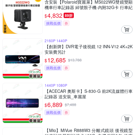
含安裝【Polaroid寶麗萊】MS022WG雙鏡雙顯
機車行車記錄器 綽號骰子機-內附32G卡 行車紀
錄器
4,832
$
89折
挑戰低價
券
2160P 1440P
【創新牌】DVR電子後視鏡 12 INN-V12 4K+2K
安裝費另計
12,685
$
$
13,788
挑戰低價
券
1440P 1080P
【ACECAR 奧斯卡】S-830-G 前2K流媒體行車
記錄器 送安裝_車麗屋
6,889
$
$
7,488
挑戰低價
券
【Mio】MiVue R888W3 分離式鏡頭 後視鏡型