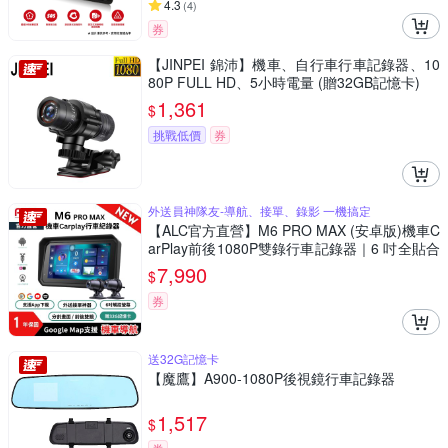
4.3
(
4
)
券
【JINPEI 錦沛】機車、自行車行車記錄器、10
80P FULL HD、5小時電量 (贈32GB記憶卡)
1,361
$
挑戰低價
券
外送員神隊友-導航、接單、錄影 一機搞定
【ALC官方直營】M6 PRO MAX (安卓版)機車C
arPlay前後1080P雙錄行車記錄器｜6 吋全貼合
觸控螢幕｜一年保固｜UXUI全面升級
7,990
$
券
送32G記憶卡
【魔鷹】A900-1080P後視鏡行車記錄器
1,517
$