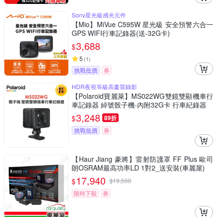
Sony星光級感光元件
【Mio】MiVue C595W 星光級 安全預警六合一
GPS WIFI行車記錄器(送-32G卡)
3,688
$
5
(
1
)
挑戰低價
券
HDR夜視等級高畫質錄影
【Polaroid寶麗萊】MS022WG雙鏡雙顯機車行
車記錄器 綽號骰子機-內附32G卡 行車紀錄器
3,248
$
89折
挑戰低價
券
【Haur Jiang 豪將】雷射防護罩 FF Plus 歐司
朗OSRAM最高功率LD 1對2_送安裝(車麗屋)
17,940
$
$
19,500
限時下殺
券