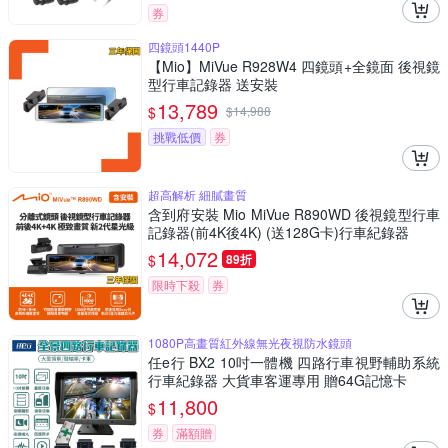
券
四鏡頭1440P
【Mio】MiVue R928W4 四鏡頭+全鏡面 後視鏡
型行車記錄器 送安裝
13,789
$
$
14,988
挑戰低價
券
超高解析 細膩畫質
含到府安裝 Mio MiVue R890WD 後視鏡型行車
記錄器(前4K後4K) (送128G卡)行車紀錄器
14,072
$
89折
限時下殺
券
1080P高畫質紅外線無光夜視防水鏡頭
任e行 BX2 10吋一體機 四路行車視野輔助系統
行車紀錄器 大貨車客運專用 贈64G記憶卡
11,800
$
券
滿額贈