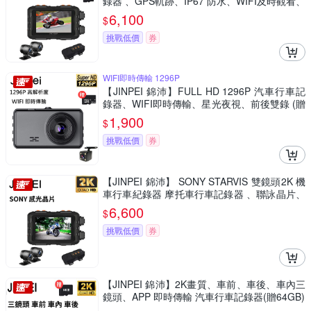
錄器 、GPS軌跡、IP67 防水、WIFI及時觀看、
雙鏡頭1080P 贈64GB (JD-06BM-V)
6,100
$
挑戰低價
券
WIFI即時傳輸 1296P
【JINPEI 錦沛】FULL HD 1296P 汽車行車記
錄器、WIFI即時傳輸、星光夜視、前後雙錄 (贈
64GB 記憶卡)
1,900
$
挑戰低價
券
【JINPEI 錦沛】 SONY STARVIS 雙鏡頭2K 機
車行車紀錄器 摩托車行車記錄器 、聯詠晶片、
贈64GB (JD-06BM-2K)
6,600
$
挑戰低價
券
【JINPEI 錦沛】2K畫質、車前、車後、車內三
鏡頭、APP 即時傳輸 汽車行車記錄器(贈64GB)