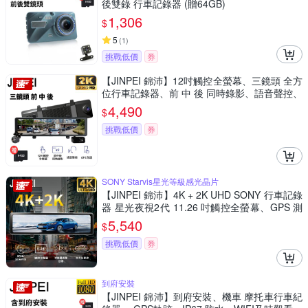
後雙錄 行車記錄器 (贈64GB)
1,306
$
5
(
1
)
挑戰低價
券
【JINPEI 錦沛】12吋觸控全螢幕、三鏡頭 全方
位行車記錄器、前 中 後 同時錄影、語音聲控、
測速功能 (贈64GB)
4,490
$
挑戰低價
券
SONY Starvis星光等級感光晶片
【JINPEI 錦沛】4K + 2K UHD SONY 行車記錄
器 星光夜視2代 11.26 吋觸控全螢幕、GPS 測
速 (贈64GB)JD-11BS-4K
5,540
$
挑戰低價
券
到府安裝
【JINPEI 錦沛】到府安裝、機車 摩托車行車紀