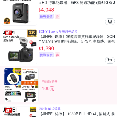
a HD 行車記錄器、GPS 測速功能 (贈64GB) J
D-19BS-4K
4,048
$
挑戰低價
券
SONY Starvis 星光感光晶片
【JINPEI 錦沛】2K超高畫質行車紀錄器、SON
Y Starvis WIFI即時連線、GPS 行車軌跡、後視
鏡、前後雙錄、倒車顯影 (贈32GB) JD-14B
1,290
$
挑戰低價
券
商品折價券
100元
四吋按鍵式螢幕
【JINPEI 錦沛】 1080P Full HD 4吋按鍵式 前