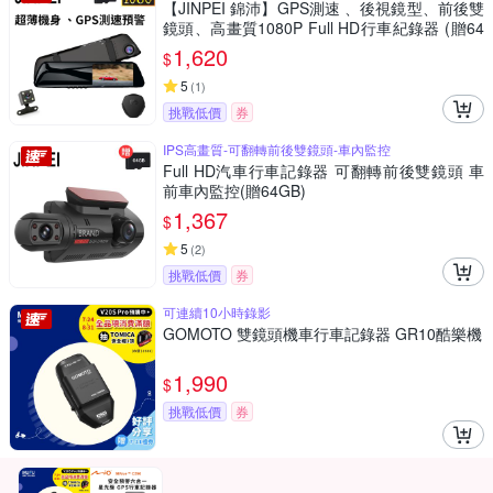
【JINPEI 錦沛】GPS測速 、後視鏡型、前後雙
鏡頭、高畫質1080P Full HD行車紀錄器 (贈64
GB 記憶卡)
1,620
$
5
(
1
)
挑戰低價
券
IPS高畫質-可翻轉前後雙鏡頭-車內監控
Full HD汽車行車記錄器 可翻轉前後雙鏡頭 車
前車內監控(贈64GB)
1,367
$
5
(
2
)
挑戰低價
券
可連續10小時錄影
GOMOTO 雙鏡頭機車行車記錄器 GR10酷樂機
1,990
$
挑戰低價
券