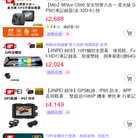
【Mio】MiVue C590 安全預警六合一 星光級 G
PS行車記錄器(送-32G卡)-快
2,688
$
4.8
(
6
)
總銷量>50
挑戰低價
券
移動偵測攝像 重力感應 循環錄影 夜視
【JINPEI 錦沛】10吋觸控全螢幕、後視鏡、Fu
ll HD行車記錄器、前後雙錄、倒車顯影(贈64G
B)
2,024
$
挑戰低價
券
【JINPEI 錦沛】GPS軌跡、IP65 防水、APP
及時觀看、 雙鏡頭1080P 機車 摩托車 行車記
錄器 (贈64GB)
4,149
$
挑戰低價
券
10吋全觸控大螢幕、曲面玻璃、防眩光