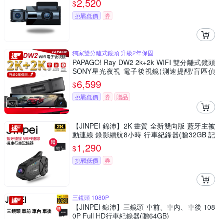
2,520
$
挑戰低價
券
獨家雙分離式鏡頭 升級2年保固
PAPAGO! Ray DW2 2k+2k WIFI 雙分離式鏡頭
SONY星光夜視 電子後視鏡(測速提醒/盲區偵
測/OTA即時更新)
6,599
$
挑戰低價
券
贈品
【JINPEI 錦沛】2K 畫質 全新雙向版 藍牙主被
動連線 錄影續航8小時 行車紀錄器(贈32GB 記
憶卡) 型號: JD-05BM-Pro
1,290
$
挑戰低價
券
三鏡頭 1080P
【JINPEI 錦沛】三鏡頭 車前、車內、車後 108
0P Full HD行車紀錄器(贈64GB)