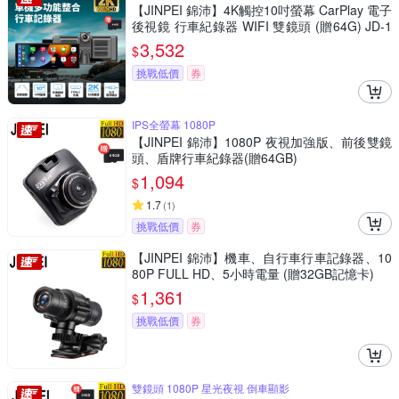
【JINPEI 錦沛】4K觸控10吋螢幕 CarPlay 電子
後視鏡 行車紀錄器 WIFI 雙鏡頭 (贈64G) JD-1
8B
3,532
$
挑戰低價
券
IPS全螢幕 1080P
【JINPEI 錦沛】1080P 夜視加強版、前後雙鏡
頭、盾牌行車紀錄器(贈64GB)
1,094
$
1.7
(
1
)
挑戰低價
券
【JINPEI 錦沛】機車、自行車行車記錄器、10
80P FULL HD、5小時電量 (贈32GB記憶卡)
1,361
$
挑戰低價
券
雙鏡頭 1080P 星光夜視 倒車顯影