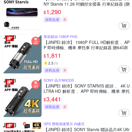
NY Starvis 11.26 吋觸控全螢幕 行車紀錄器 (贈
32GB
1,290
$
挑戰低價
券
單前鏡頭 1080P FHD
【JINPEI 錦沛】 1080P FULL HD解析度 、AP
P 即時傳輸、機車 摩托車 行車紀錄器 贈64GB
1,811
$
2.3
(
1
)
挑戰低價
券
SONY 晶片IMX335
【JINPEI 錦沛】SONY STARVIS 鏡頭 、 4K U
LTRA HD 解析度 、APP 即時傳輸、機車 摩托
車 行車紀錄器 贈64GB
3,441
$
挑戰低價
券
GPS 雙模測速警示 內建式
【JINPEI 錦沛】SONY Starvis 聯詠晶片4K Ultr