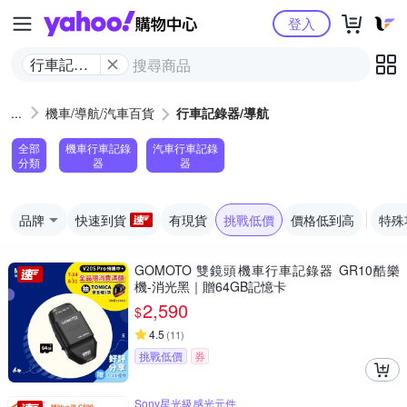
Yahoo購物中心
登入
行車記錄
器/導航
機車/導航/汽車百貨
行車記錄器/導航
全部
機車行車記錄
汽車行車記錄
分類
器
器
品牌
快速到貨
有現貨
挑戰低價
價格低到高
特殊
GOMOTO 雙鏡頭機車行車記錄器 GR10酷樂
機-消光黑｜贈64GB記憶卡
2,590
$
4.5
(
11
)
挑戰低價
券
Sony星光級感光元件