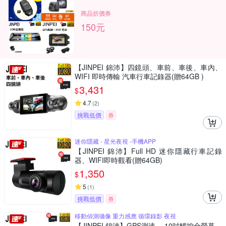
商品折價券
150元
【JINPEI 錦沛】四鏡頭、車前、車後、車內、
WIFI 即時傳輸 汽車行車記錄器(贈64GB )
3,431
$
4.7
(
2
)
挑戰低價
券
迷你隱藏 - 星光夜視 -手機APP
【JINPEI 錦沛】Full HD 迷你隱藏行車記錄
器、WIFI即時觀看(贈64GB)
1,350
$
5
(
1
)
挑戰低價
券
移動偵測攝像 重力感應 循環錄影 夜視
【JINPEI 錦沛】GPS測速 、10吋觸控全螢幕、