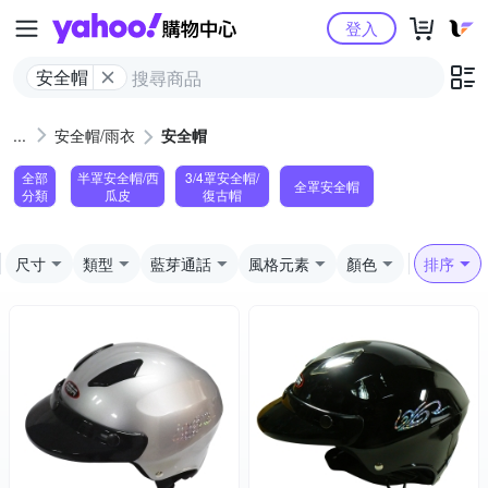
Yahoo購物中心
登入
安全帽
安全帽/雨衣
安全帽
全部
半罩安全帽/西
3/4罩安全帽/
全罩安全帽
分類
瓜皮
復古帽
尺寸
類型
藍芽通話
風格元素
顏色
排序