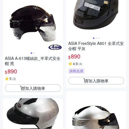
ASIA FreeStyle A801 全罩式安
全帽 平灰
890
$
ASIA A-613螺絲款_半罩式安全
帽 黑
4.9
(
4
)
890
挑戰低價
$
5
(
3
)
加入購物車
加入購物車