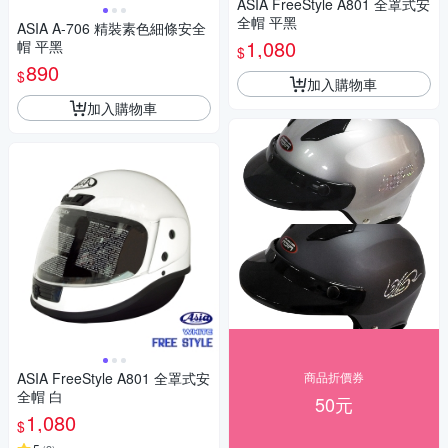
ASIA FreeStyle A801 全罩式安
全帽 平黑
ASIA A-706 精裝素色細條安全
1,080
帽 平黑
$
890
$
加入購物車
加入購物車
ASIA FreeStyle A801 全罩式安
商品折價券
全帽 白
50元
1,080
$