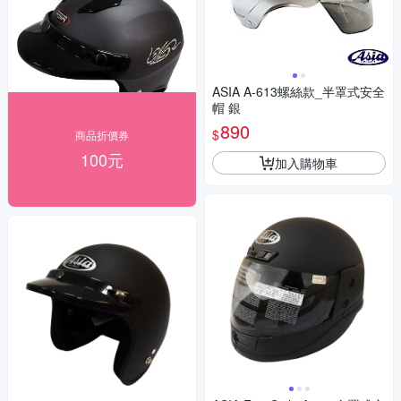
ASIA A-613螺絲款_半罩式安全
帽 銀
890
$
商品折價券
100元
加入購物車