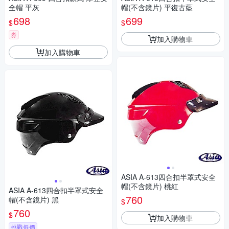
全帽 平灰
帽(不含鏡片) 平復古藍
698
699
$
$
券
加入購物車
加入購物車
ASIA A-613四合扣半罩式安全
帽(不含鏡片) 桃紅
ASIA A-613四合扣半罩式安全
760
帽(不含鏡片) 黑
$
760
$
加入購物車
挑戰低價