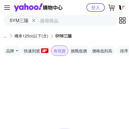
Yahoo購物中心
登入
SYM三陽
機車125cc以下(含)
SYM三陽
品牌
快速到貨
有現貨
挑戰低價
價格低到高
排序