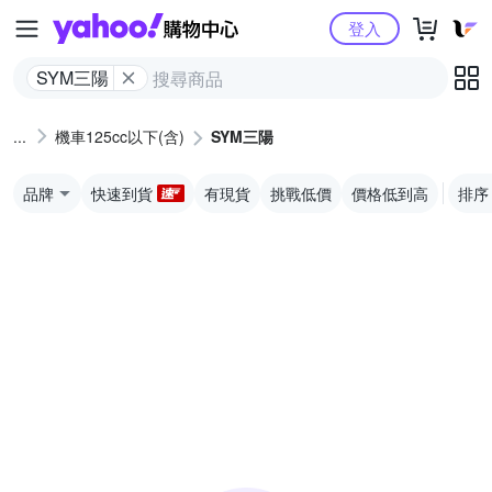
Yahoo購物中心
登入
SYM三陽
機車125cc以下(含)
SYM三陽
品牌
快速到貨
有現貨
挑戰低價
價格低到高
排序