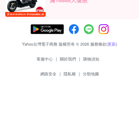
Yahoo台灣電子商務 版權所有 © 2026 服務條款(
更新
)
客服中心
|
關於我們
|
購物須知
網路安全
|
隱私權
|
分類地圖