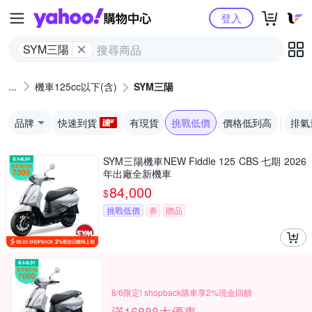
Yahoo購物中心
登入
SYM三陽
機車125cc以下(含)
SYM三陽
品牌
快速到貨
有現貨
挑戰低價
價格低到高
排氣量
SYM三陽機車NEW Fiddle 125 CBS 七期 2026
年出廠全新機車
84,000
$
挑戰低價
券
贈品
8/6限定! shopback購車享2%現金回饋
滿16888大優惠