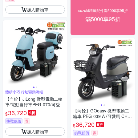
加入購物車
suzuki精選配件滿5000享95折
滿5000享95折
體積小巧 行駛驅動流暢
【向銓】JiLong 微型電動二輪
車/電動自行車PEG-070/可愛馬
CHT-038 (16Ah鋰電池版/電動
【向銓】GOeasy 微型電動二
36,720
9折
$
自行車)
輪車 PEG-039 A /可愛馬 CHT-
挑戰低價
券
039 A(電動車)
36,720
9折
$
加入購物車
挑戰低價
券