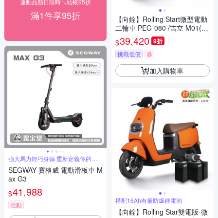
運動品類日限時↘結帳95折
滿1件享95折
【向銓】Rolling Start微型電動
二輪車 PEG-080 /吉立 M01(有
量16Ah鋰電池版/電動自行車)
39,420
9折
$
挑戰低價
券
加入購物車
強大馬力輕巧身軀 重新定義你的騎
行體驗
SEGWAY 賽格威 電動滑板車 M
ax G3
41,988
$
搭配16Ah有量防爆鋰電池
活動
【向銓】Rolling Star雙電版-微