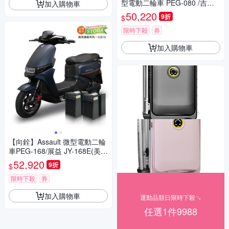
型電動二輪車 PEG-080 /吉立
加入購物車
M01(吉立電動車+鋰電池X2顆)
50,220
9折
$
限時下殺
券
加入購物車
【向銓】Assault 微型電動二輪
車PEG-168/展益 JY-168E(美家
園電動車+鋰電池X2顆)
52,920
9折
$
限時下殺
券
加入購物車
運動品類日限時下殺↘
任選1件9988