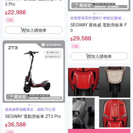
3 Pro
22,988
$
前後雙避震舒適騎行 輕鬆征服城市
活動
坡道
SEGWAY 賽格威 電動滑板車 F
加入購物車
3
29,588
$
活動
加入購物車
最新越野旗艦車款，續航70公里
SEGWAY 電動滑板車 ZT3 Pro
36,588
$
活動