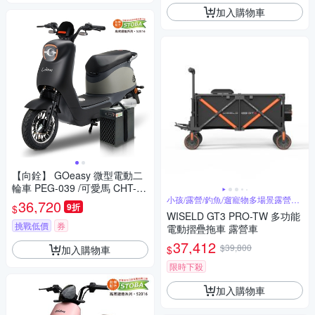
加入購物車
【向銓】 GOeasy 微型電動二
輪車 PEG-039 /可愛馬 CHT-03
9(電動自行車)
小孩/露營/釣魚/遛寵物多場景露營神
36,720
9折
$
車
WISELD GT3 PRO-TW 多功能
挑戰低價
券
電動摺疊拖車 露營車
37,412
$39,800
加入購物車
$
限時下殺
加入購物車