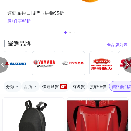
運動品類日限時↘結帳95折
滿1件享95折
嚴選品牌
全品牌列表
分類
品牌
快速到貨
有現貨
挑戰低價
價格低到