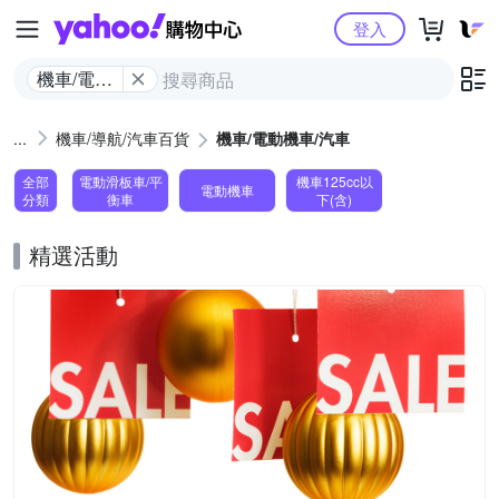
Yahoo購物中心
登入
機車/電動
機車/汽車
機車/導航/汽車百貨
機車/電動機車/汽車
全部
電動滑板車/平
機車125cc以
電動機車
分類
衡車
下(含)
精選活動