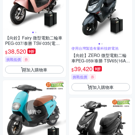
【向銓】Fairy 微型電動二輪車
PEG-037/泰勝 TSV-035(電動
自行車)
使用台灣製造有量科技鋰電池
38,520
9折
$
【向銓】ZERO 微型電動二輪
挑戰低價
券
車PEG-059/泰勝 TSV65(16Ah
鋰電池版・電動自行車)
39,420
9折
加入購物車
$
挑戰低價
券
加入購物車
補貨中