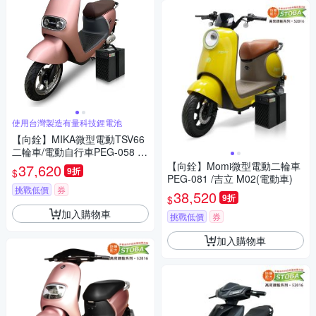
使用台灣製造有量科技鋰電池
【向銓】MIKA微型電動TSV66
二輪車/電動自行車PEG-058 /
泰勝 TSV66 (魔幻紫)
【向銓】Momi微型電動二輪車
37,620
9折
$
PEG-081 /吉立 M02(電動車)
挑戰低價
券
38,520
9折
$
加入購物車
挑戰低價
券
加入購物車