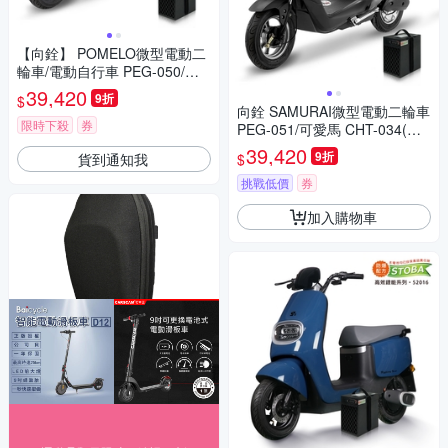
【向銓】 POMELO微型電動二
輪車/電動自行車 PEG-050/可
愛馬CHT-031S(電動自行車)
39,420
9折
$
向銓 SAMURAI微型電動二輪車
限時下殺
券
PEG-051/可愛馬 CHT-034(電
動自行車)
39,420
9折
貨到通知我
$
挑戰低價
券
加入購物車