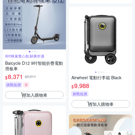
9吋蜂巢實心胎,騎乘舒適
Baicycle D12 9吋智能折疊電動
滑板車
8,371
$8,811
$
Airwheel 電動行李箱 Black
9,988
挑戰低價
券
$
挑戰低價
加入購物車
加入購物車