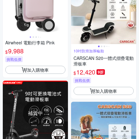
Airwheel 電動行李箱 Pink
9,988
10吋防滑加厚輪胎
$
CARSCAN S20一體式摺疊電動
挑戰低價
滑板車
加入購物車
12,420
9折
$
挑戰低價
加入購物車
補貨中