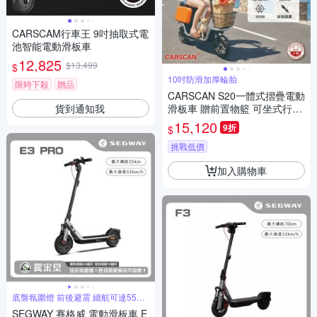
CARSCAM行車王 9吋抽取式電
池智能電動滑板車
12,825
$13,499
$
10吋防滑加厚輪胎
限時下殺
贈品
CARSCAN S20一體式摺疊電動
貨到通知我
滑板車 贈前置物籃 可坐式行李
箱
15,120
9折
$
挑戰低價
加入購物車
底盤氛圍燈 前後避震 續航可達55公
里
SEGWAY 賽格威 電動滑板車 E