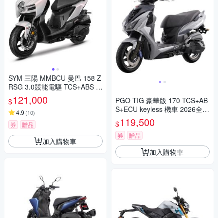
SYM 三陽 MMBCU 曼巴 158 Z
RSG 3.0競能電驅 TCS+ABS 雙
碟煞(2026年全新機車/電驅版)
121,000
PGO TIG 豪華版 170 TCS+AB
$
S+ECU keyless 機車 2026全新
4.9
(
10
)
車(水冷之王)
119,500
$
券
贈品
券
贈品
加入購物車
加入購物車