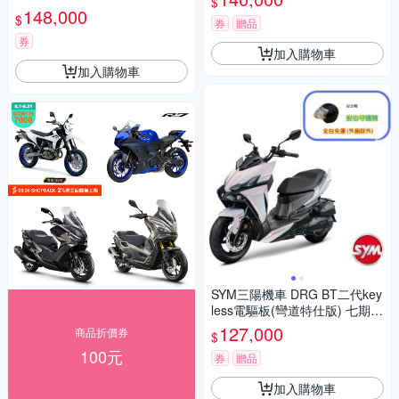
$
148,000
$
券
贈品
券
加入購物車
加入購物車
SYM三陽機車 DRG BT二代key
less電驅板(彎道特仕版) 七期 2
026年出廠全新機車
127,000
商品折價券
$
100元
券
贈品
加入購物車