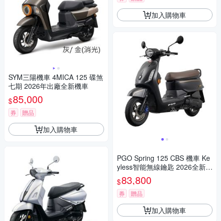
加入購物車
SYM三陽機車 4MICA 125 碟煞
七期 2026年出廠全新機車
85,000
$
券
贈品
加入購物車
PGO Spring 125 CBS 機車 Ke
yless智能無線鑰匙 2026全新車
(春天)
83,800
$
券
贈品
加入購物車