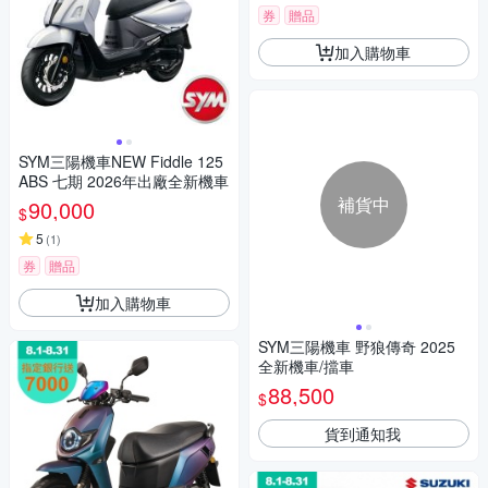
券
贈品
加入購物車
SYM三陽機車NEW Fiddle 125
ABS 七期 2026年出廠全新機車
補貨中
90,000
$
5
(
1
)
券
贈品
加入購物車
SYM三陽機車 野狼傳奇 2025
全新機車/擋車
88,500
$
貨到通知我