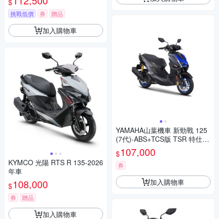
112,500
$
挑戰低價
券
贈品
加入購物車
YAMAHA山葉機車 新勁戰 125
(7代)-ABS+TCS版 TSR 特仕
版-2026年
107,000
$
KYMCO 光陽 RTS R 135-2026
券
年車
加入購物車
108,000
$
券
贈品
加入購物車