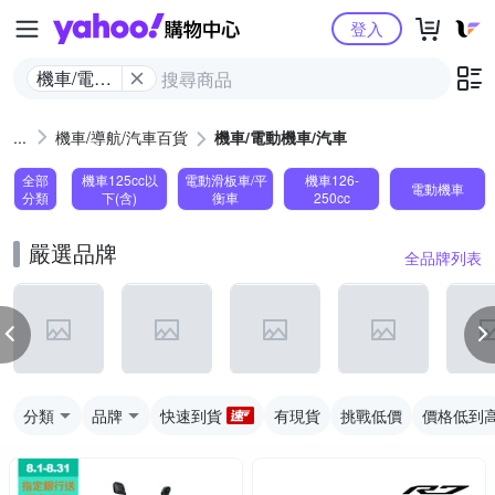
Yahoo購物中心
登入
機車/電動
機車/汽車
機車/導航/汽車百貨
機車/電動機車/汽車
全部
機車125cc以
電動滑板車/平
機車126-
電動機車
分類
下(含)
衡車
250cc
嚴選品牌
全品牌列表
分類
品牌
快速到貨
有現貨
挑戰低價
價格低到