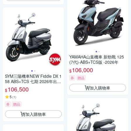
YAMAHA山葉機車 新勁戰 125
(7代)-ABS+TCS版 -2026年
106,000
$
SYM三陽機車NEW Fiddle DX 1
券
贈品
58 ABS+TCS 七期 2026年出廠
全新機車
加入購物車
106,500
$
5
(
1
)
券
贈品
加入購物車