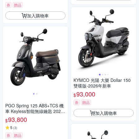
券
贈品
加入購物車
KYMCO 光陽 大樂 Dollar 150
雙碟版-2026年新車
93,000
$
券
贈品
PGO Spring 125 ABS+TCS 機
車 Keyless智能無線鑰匙 2026
加入購物車
全新車(春天)
93,800
$
5
(
3
)
券
贈品