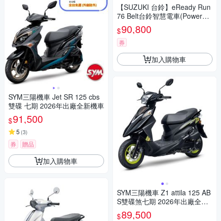
【SUZUKI 台鈴】eReady Run
76 Belt台鈴智慧電車(Powered
By Gogoro Network)
90,800
$
券
加入購物車
SYM三陽機車 Jet SR 125 cbs
雙碟 七期 2026年出廠全新機車
91,500
$
5
(
3
)
券
贈品
加入購物車
SYM三陽機車 Z1 attila 125 AB
S雙碟煞七期 2026年出廠全新
機車
89,500
$