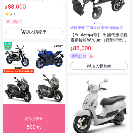
88,000
$
5
(
4
)
券
贈品
輕鬆折疊/ 可拆式鋰電池/出國首選
加入購物車
【Suniwin尚耘】 出國代步摺疊
電動輪椅W760m（輕鬆折疊/
可拆式鋰電池/ 出國首選）
88,000
$
挑戰低價
券
加入購物車
商品折價券
500元