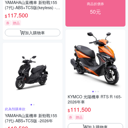
YAMAHA山葉機車 新勁戰155
商品折價券
(7代)-ABS+TCS版(keyless) -2
50元
026年
117,500
$
券
贈品
加入購物車
KYMCO 光陽機車 RTS R 165-
2026年車
111,500
此為預購車款
$
YAMAHA山葉機車 新勁戰155
券
贈品
(7代)-ABS+TCS版 -2026年
加入購物車