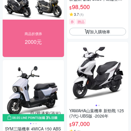
機車
98,500
$
3.7
(
1
)
券
贈品
加入購物車
商品折價券
2000元
YAMAHA山葉機車 新勁戰 125
(7代)-UBS版 -2026年
97,000
$
SYM三陽機車 4MICA 150 ABS