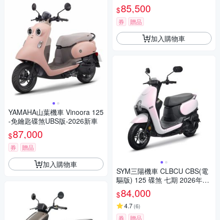
85,500
$
券
贈品
加入購物車
YAMAHA山葉機車 Vinoora 125
-免鑰匙碟煞UBS版-2026新車
87,000
$
券
贈品
加入購物車
SYM三陽機車 CLBCU CBS(電
驅版) 125 碟煞 七期 2026年出
廠全新機車
84,000
$
4.7
(
6
)
券
贈品