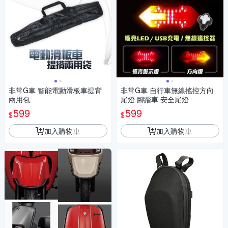
非常G車 智能電動滑板車提背
非常G車 自行車無線搖控方向
兩用包
尾燈 腳踏車 安全尾燈
599
599
$
$
加入購物車
加入購物車