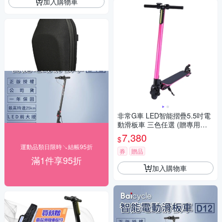
加入購物車
非常G車 LED智能摺疊5.5吋電
動滑板車 三色任選 (贈專用彈
性手機架)
7,380
$
運動品類日限時↘結帳95折
券
贈品
滿1件享95折
加入購物車