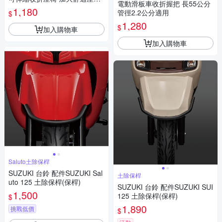
電動滑板車收折握把 長55公分
(本商品不含車子)
1,180
管徑2.2公分適用
$
1,280
$
加入購物車
加入購物車
Saluto土除保桿
SUZUKI 台鈴 配件SUZUKI Sal
土除保桿
uto 125 土除保桿(保桿)
SUZUKI 台鈴 配件SUZUKI SUI
1,500
125 土除保桿(保桿)
$
1,890
挑戰低價
$