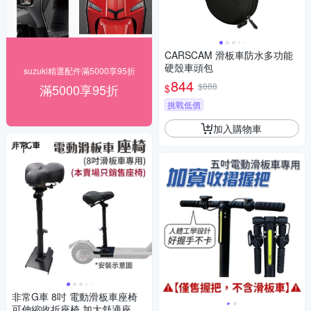
CARSCAM 滑板車防水多功能
硬殼車頭包
suzuki精選配件滿5000享95折
844
$888
滿5000享95折
$
挑戰低價
加入購物車
非常G車 8吋 電動滑板車座椅
可伸縮收折座椅 加大舒適座墊