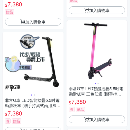
贈品
袋)
7,380
$
加入購物車
贈品
加入購物車
非常G車 LED智能摺疊5.5吋電
動滑板車 三色任選 (贈手持桌
式兩用風扇)
非常G車 LED智能摺疊5.5吋電
7,380
$
動滑板車 (贈手持桌式兩用風
券
贈品
扇)
7,380
$
加入購物車
券
贈品