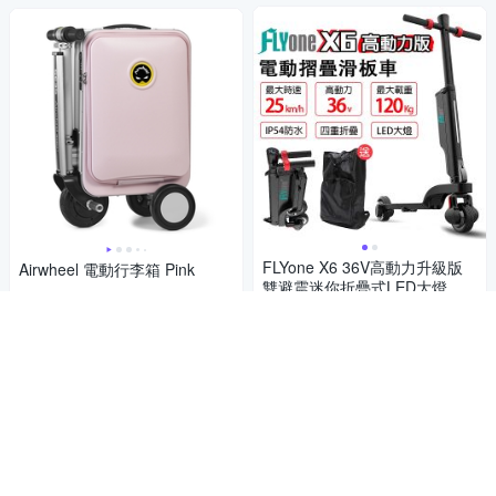
FLYone X6 36V高動力升級版
Airwheel 電動行李箱 Pink
雙避震迷你折疊式LED大燈電
9,988
$
動滑板車
9,999
$
挑戰低價
加入購物車
加入購物車