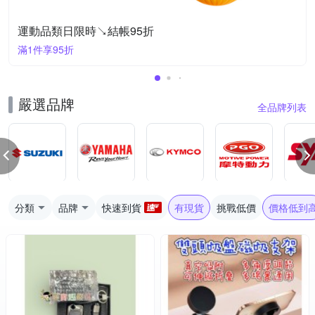
運動品類日限時↘結帳95折
滿1件享95折
嚴選品牌
全品牌列表
分類
品牌
快速到貨
有現貨
挑戰低價
價格低到