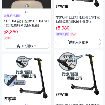
歐風時尚風鏡
非常G車 LED智能摺疊5.5吋電
SUZUKI 台鈴 配件SUZUKI SUI
動滑板車(贈F26手機架 )
125 歐風時尚風鏡(風鏡)
5,980
$
3,350
$
挑戰低價
贈品
活動
加入購物車
加入購物車