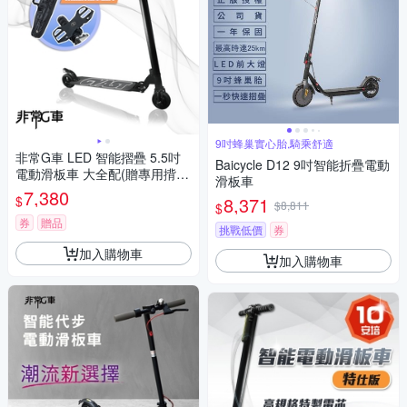
9吋蜂巢實心胎,騎乘舒適
非常G車 LED 智能摺疊 5.5吋
Baicycle D12 9吋智能折疊電動
電動滑板車 大全配(贈專用揹袋
滑板車
及手機架)
7,380
$
8,371
$8,811
$
券
贈品
挑戰低價
券
加入購物車
加入購物車