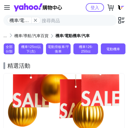
Yahoo購物中心
登入
機車/電動
機車/汽車
機車/導航/汽車百貨
機車/電動機車/汽車
全部
機車125cc以
電動滑板車/平
機車126-
電動機車
分類
下(含)
衡車
250cc
精選活動