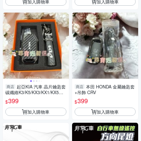
加入購物車
加入購物車
起亞KIA 汽車 晶片鑰匙套
本田 HONDA 金屬鑰匙套
商店
商店
碳纖維K3/K5/KX3/KX1/KX5黑
+吊飾 CRV
金屬框/黑皮面K3/K5/KX3/KX1/
399
399
$
$
KX5銀金屬框/橘色皮革Sportag
加入購物車
加入購物車