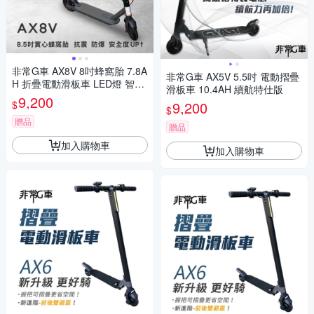
非常G車 AX8V 8吋蜂窩胎 7.8A
非常G車 AX5V 5.5吋 電動摺疊
H 折疊電動滑板車 LED燈 智能
滑板車 10.4AH 續航特仕版
操控 電動平衡車 安全尾燈 簡易
9,200
$
9,200
攜帶
$
贈品
贈品
加入購物車
加入購物車