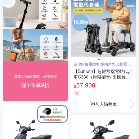
迷你四輪電動車/室內戶外出遊/國內
外旅行
【Suniwin】超輕秒摺電動代步
運動品類日限時↘結帳9折
車C330（輕鬆摺疊/ 出國首選/
老人長輩/ 室內戶外出遊）
57,900
滿1件享9折
$
券
加入購物車