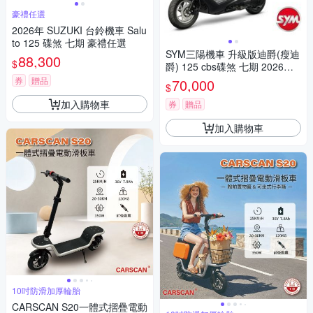
豪禮任選
2026年 SUZUKI 台鈴機車 Salu
to 125 碟煞 七期 豪禮任選
SYM三陽機車 升級版迪爵(瘦迪
88,300
$
爵) 125 cbs碟煞 七期 2026年
出廠全新機車
券
贈品
70,000
$
加入購物車
券
贈品
加入購物車
10吋防滑加厚輪胎
CARSCAN S20一體式摺疊電動