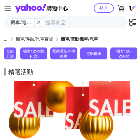
Yahoo購物中心
登入
機車/電動
機車/汽車
機車/導航/汽車百貨
機車/電動機車/汽車
全部
機車125cc以
電動滑板車/平
機車126-
電動機車
分類
下(含)
衡車
250cc
精選活動