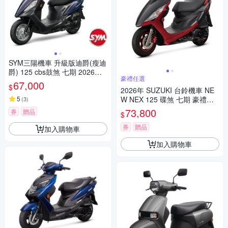
SYM三陽機車 升級版迪爵(瘦迪
爵) 125 cbs鼓煞 七期 2026年
豪禮任選
出廠全新機車
67,000
$
2026年 SUZUKI 台鈴機車 NE
5
W NEX 125 碟煞 七期 豪禮任
(
3
)
選
73,800
券
贈品
$
券
贈品
加入購物車
加入購物車