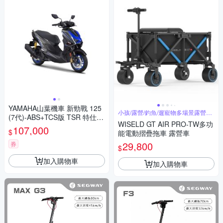
YAMAHA山葉機車 新勁戰 125
小孩/露營/釣魚/遛寵物多場景露營神
(7代)-ABS+TCS版 TSR 特仕
車
WISELD GT AIR PRO-TW多功
版-2026年
107,000
$
能電動摺疊拖車 露營車
29,800
券
$
加入購物車
加入購物車