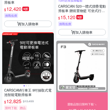
10吋防滑加厚輪胎
滑板車
CARSCAN S20一體式摺疊電動
12,420
9折
$
滑板車 贈前置物籃 可坐式行李
箱
挑戰低價
15,120
9折
$
加入購物車
挑戰低價
加入購物車
補貨中
CARSCAM行車王 9吋抽取式電
池智能電動滑板車
12,825
$13,499
$
運動品類日限時下殺↘
限時下殺
贈品