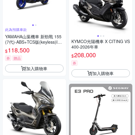
此為預購車款
YAMAHA山葉機車 新勁戰 155
KYMCO光陽機車 X CITING VS
(7代)-ABS+TCS版(keyless)IC
400-2026年車
ON BLUE 競技藍 藍黑 -2026年
118,500
$
208,000
$
券
贈品
券
加入購物車
加入購物車