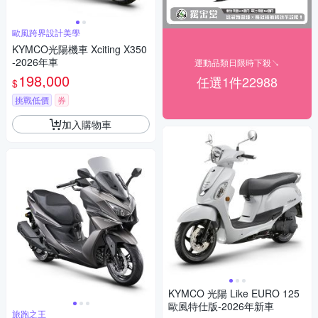
歐風跨界設計美學
KYMCO光陽機車 Xciting X350
-2026年車
運動品類日限時下殺↘
198,000
任選1件22988
$
挑戰低價
券
加入購物車
KYMCO 光陽 Like EURO 125
歐風特仕版-2026年新車
旅跑之王