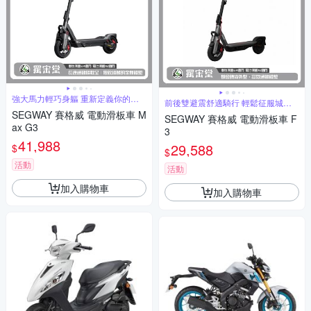
強大馬力輕巧身軀 重新定義你的騎
前後雙避震舒適騎行 輕鬆征服城市
行體驗
坡道
SEGWAY 賽格威 電動滑板車 M
SEGWAY 賽格威 電動滑板車 F
ax G3
3
41,988
29,588
$
$
活動
活動
加入購物車
加入購物車