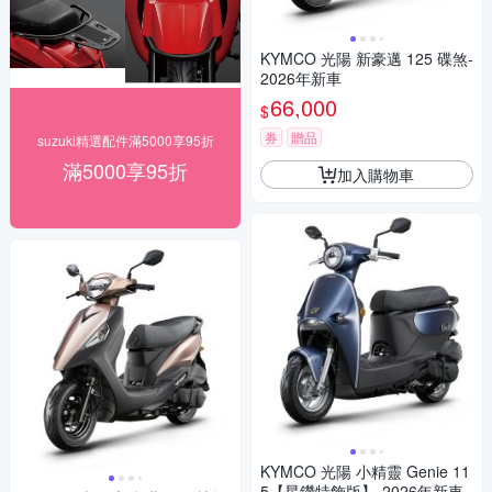
KYMCO 光陽 新豪邁 125 碟煞-
2026年新車
66,000
$
券
贈品
suzuki精選配件滿5000享95折
滿5000享95折
加入購物車
KYMCO 光陽 小精靈 Genie 11
5【星鑽特飾版】-2026年新車