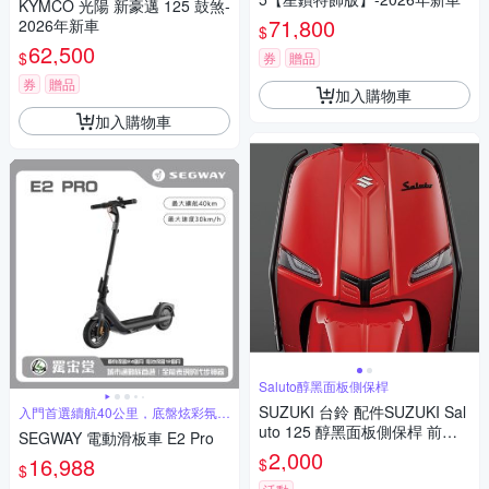
KYMCO 光陽 新豪邁 125 鼓煞-
71,800
2026年新車
$
62,500
$
券
贈品
券
贈品
加入購物車
加入購物車
Saluto醇黑面板側保桿
SUZUKI 台鈴 配件SUZUKI Sal
入門首選續航40公里，底盤炫彩氛圍
燈
uto 125 醇黑面板側保桿 前保
SEGWAY 電動滑板車 E2 Pro
桿
2,000
16,988
$
$