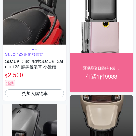
Saluto 125 黑化 後靠背
SUZUKI 台鈴 配件SUZUKI Sal
uto 125 醇黑後靠背 小饅頭 後
運動品類日限時下殺↘
靠墊 含支架
2,500
任選1件9988
$
活動
加入購物車