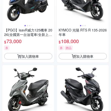
【PGO】isavR威力125機車 20
KYMCO 光陽 RTS R 135-2026
26(全國第一台油電車/全新上
年車
市)
73,000
108,000
$
$
券
券
贈品
加入購物車
加入購物車