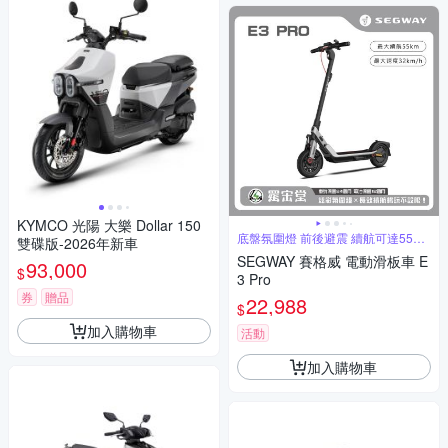
KYMCO 光陽 大樂 Dollar 150
底盤氛圍燈 前後避震 續航可達55公
雙碟版-2026年新車
里
SEGWAY 賽格威 電動滑板車 E
93,000
$
3 Pro
券
贈品
22,988
$
加入購物車
活動
加入購物車