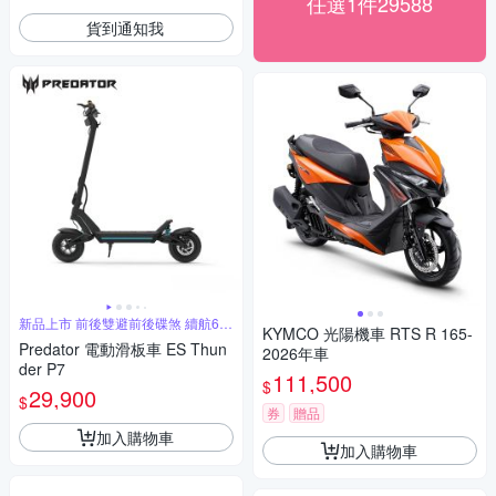
任選1件29588
貨到通知我
新品上市 前後雙避前後碟煞 續航65
KYMCO 光陽機車 RTS R 165-
公里
Predator 電動滑板車 ES Thun
2026年車
der P7
111,500
$
29,900
$
券
贈品
加入購物車
加入購物車