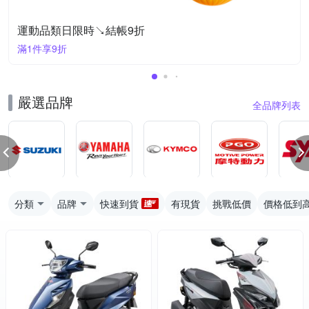
運動品類日限時↘結帳9折
滿1件享9折
嚴選品牌
全品牌列表
分類
品牌
快速到貨
有現貨
挑戰低價
價格低到