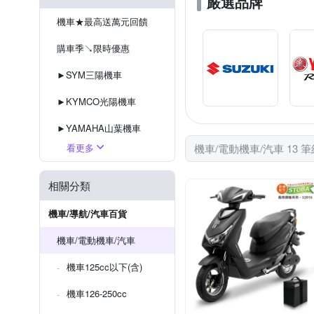
嚴選品牌
機車★最高送萬元回饋
購車季↘限時優惠
►SYM三陽機車
►KYMCO光陽機車
►YAMAHA山葉機車
看更多
機車/電動機車/汽車 13 
►SUZUKI台鈴機車
►PGO摩特動力
相關分類
機車/導航/汽車百貨
機車/電動機車/汽車
機車125cc以下(含)
機車126-250cc