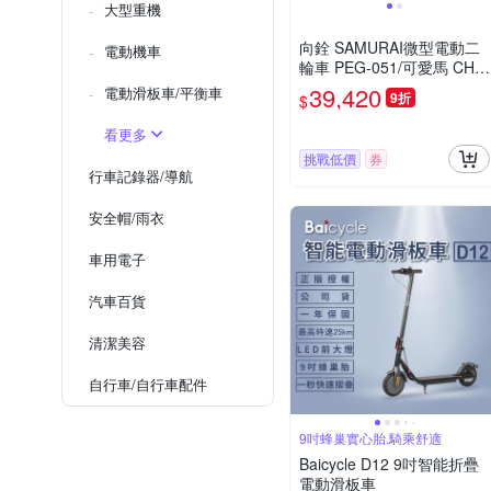
大型重機
向銓 SAMURAI微型電動二
電動機車
輪車 PEG-051/可愛馬 CHT-
034(電動自行車)
39,420
電動滑板車/平衡車
9折
$
看更多
挑戰低價
券
行車記錄器/導航
安全帽/雨衣
車用電子
汽車百貨
清潔美容
自行車/自行車配件
9吋蜂巢實心胎,騎乘舒適
Baicycle D12 9吋智能折疊
電動滑板車