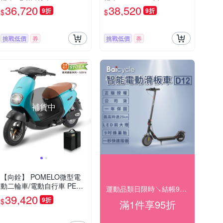
可愛馬 CHT-038 (16Ah鋰電
(電動車)
36,720
38,520
9折
9折
$
$
池版/電動自行車)
挑戰低價
券
挑戰低價
券
補貨中
【向銓】 POMELO微型電
動二輪車/電動自行車 PEG-
運動品類日限時↘結帳95折
050/可愛馬CHT-031S(電動
39,420
9折
$
滿1件享95折
自行車)