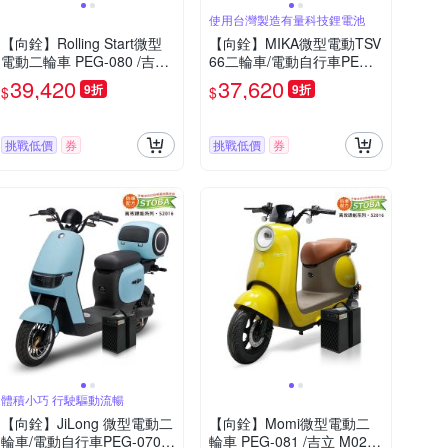
使用台灣製造有量科技鋰電池
【向銓】Rolling Start微型
【向銓】MIKA微型電動TSV
電動二輪車 PEG-080 /吉立
66二輪車/電動自行車PEG-0
M01(有量16Ah鋰電池版/電
58 /泰勝 TSV66 (魔幻紫)
39,420
37,620
9折
9折
$
$
動自行車)
挑戰低價
券
挑戰低價
券
體積小巧 行駛驅動流暢
【向銓】JiLong 微型電動二
【向銓】Momi微型電動二
輪車/電動自行車PEG-070/
輪車 PEG-081 /吉立 M02