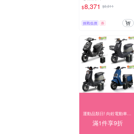
8,371
$8,811
$
挑戰低價
券
運動品類日! 向銓電動車下殺9折
滿1件享9折