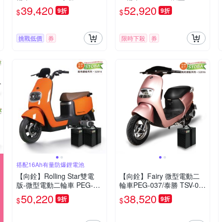
(16Ah鋰電池版・電動自行
8E(美家園電動車+鋰電池X2
39,420
52,920
9折
9折
$
$
車)
顆)
挑戰低價
券
限時下殺
券
搭配16Ah有量防爆鋰電池
【向銓】Rolling Star雙電
【向銓】Fairy 微型電動二
版-微型電動二輪車 PEG-08
輪車PEG-037/泰勝 TSV-03
0 /吉立 M01(吉立電動車+鋰
5(電動自行車)
50,220
38,520
9折
9折
$
$
電池X2顆)