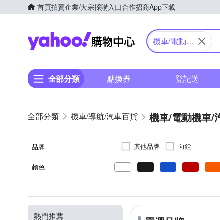
首頁
拍賣
企業/大宗採購入口
合作招商
App下載
Yahoo購物中心
機車/電動機
車/汽車
全部分類
點換券
登記送
機車/電動機車/
機車/導航/汽車百貨
其他品牌
向銓
品牌
顏色
品牌名稱
電動自行車
鋰電池
無刷輪鼓馬達
成人
滑板車
110V
31-40km
21-30km
充電器輸入電壓
種類
電池類型
馬達形式
續航力(km)
適用對象
熱門推薦