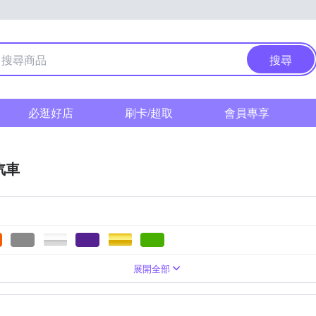
搜尋
必逛好店
刷卡/超取
會員專享
汽車
展開全部