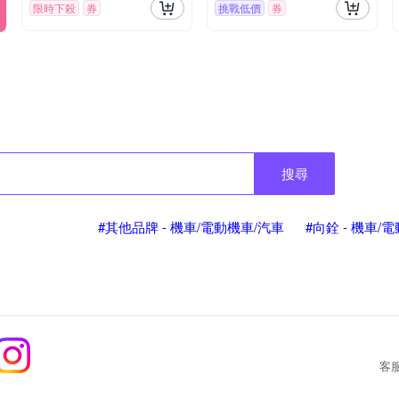
限時下殺
券
挑戰低價
券
搜尋
#其他品牌 - 機車/電動機車/汽車
#向銓 - 機車/
客