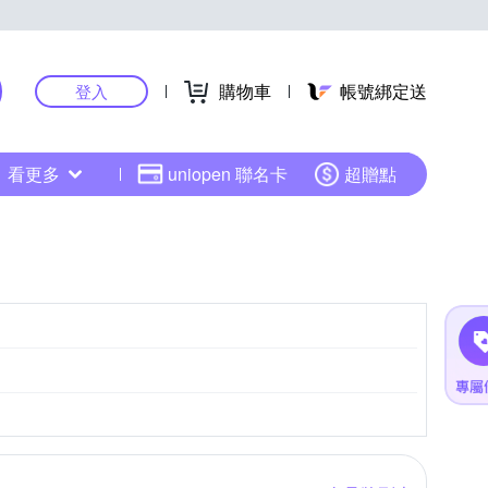
購物車
帳號綁定送
登入
看更多
uniopen 聯名卡
超贈點