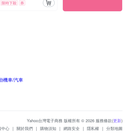
限時下殺
券
電動機車/汽車
Yahoo台灣電子商務 版權所有 © 2026 服務條款(
更新
)
服中心
|
關於我們
|
購物須知
|
網路安全
|
隱私權
|
分類地圖